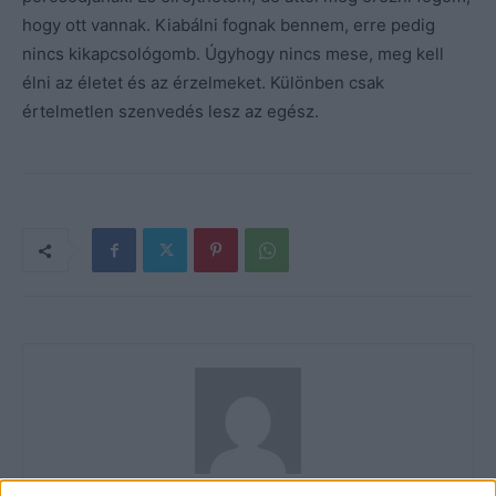
hogy ott vannak. Kiabálni fognak bennem, erre pedig
nincs kikapcsológomb. Úgyhogy nincs mese, meg kell
élni az életet és az érzelmeket. Különben csak
értelmetlen szenvedés lesz az egész.