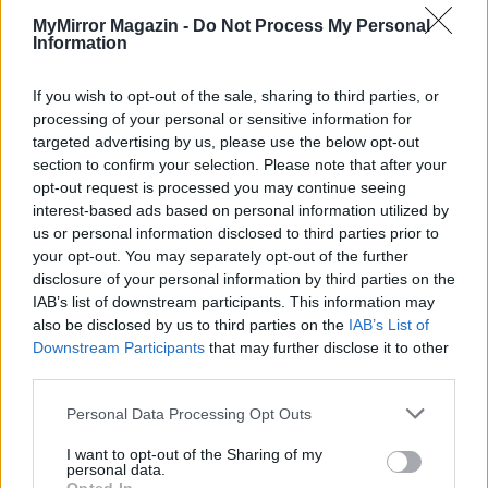
Győrffy Anna
MyMirror Magazin -
Do Not Process My Personal
Information
If you wish to opt-out of the sale, sharing to third parties, or
KAPCSOLÓDÓ CIKKEK
TÖBB A SZERZŐTŐL
processing of your personal or sensitive information for
targeted advertising by us, please use the below opt-out
section to confirm your selection. Please note that after your
Bivalytej és vino rosso 9.rész
opt-out request is processed you may continue seeing
interest-based ads based on personal information utilized by
us or personal information disclosed to third parties prior to
your opt-out. You may separately opt-out of the further
Heti horoszkóp december 15-21-ig
disclosure of your personal information by third parties on the
IAB’s list of downstream participants. This information may
also be disclosed by us to third parties on the
IAB’s List of
Downstream Participants
that may further disclose it to other
third parties.
Trollok árnyékában
Personal Data Processing Opt Outs
I want to opt-out of the Sharing of my
personal data.