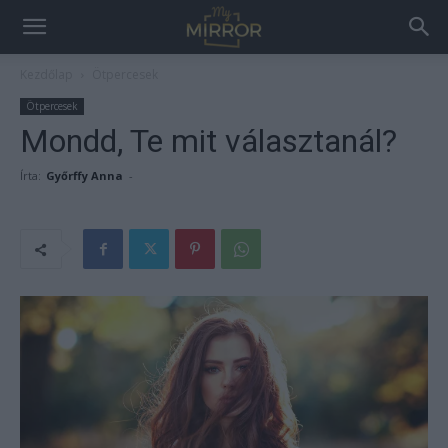
Kezdőlap
Ötpercesek
Ötpercesek
Mondd, Te mit választanál?
Írta:
Győrffy Anna
-