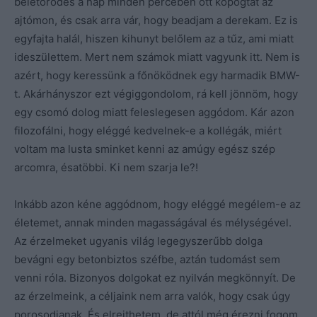
beletörődés a nap minden percében ott kopogtat az
ajtómon, és csak arra vár, hogy beadjam a derekam. Ez is
egyfajta halál, hiszen kihunyt belőlem az a tűz, ami miatt
ideszülettem. Mert nem számok miatt vagyunk itt. Nem is
azért, hogy keressünk a főnöködnek egy harmadik BMW-
t. Akárhányszor ezt végiggondolom, rá kell jönnöm, hogy
egy csomó dolog miatt feleslegesen aggódom. Kár azon
filozofálni, hogy eléggé kedvelnek-e a kollégák, miért
voltam ma lusta sminket kenni az amúgy egész szép
arcomra, ésatöbbi. Ki nem szarja le?!
Inkább azon kéne aggódnom, hogy eléggé megélem-e az
életemet, annak minden magasságával és mélységével.
Az érzelmeket ugyanis világ legegyszerűbb dolga
bevágni egy betonbiztos széfbe, aztán tudomást sem
venni róla. Bizonyos dolgokat ez nyilván megkönnyít. De
az érzelmeink, a céljaink nem arra valók, hogy csak úgy
porosodjanak. És elrejthetem, de attól még érezni fogom,