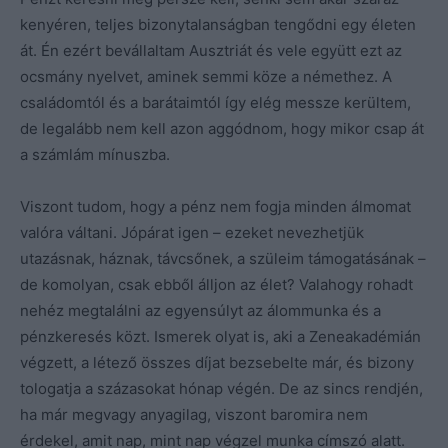
kenyéren, teljes bizonytalanságban tengődni egy életen
át. Én ezért bevállaltam Ausztriát és vele együtt ezt az
ocsmány nyelvet, aminek semmi köze a némethez. A
családomtól és a barátaimtól így elég messze kerültem,
de legalább nem kell azon aggódnom, hogy mikor csap át
a számlám mínuszba.
Viszont tudom, hogy a pénz nem fogja minden álmomat
valóra váltani. Jópárat igen – ezeket nevezhetjük
utazásnak, háznak, távcsőnek, a szüleim támogatásának –
de komolyan, csak ebből álljon az élet? Valahogy rohadt
nehéz megtalálni az egyensúlyt az álommunka és a
pénzkeresés közt. Ismerek olyat is, aki a Zeneakadémián
végzett, a létező összes díjat bezsebelte már, és bizony
tologatja a százasokat hónap végén. De az sincs rendjén,
ha már megvagy anyagilag, viszont baromira nem
érdekel, amit nap, mint nap végzel munka címszó alatt.