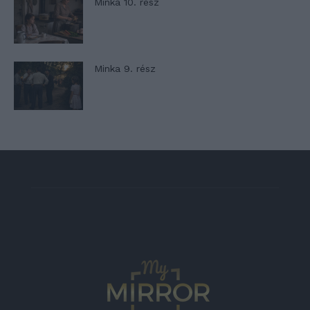
Minka 10. rész
Minka 9. rész