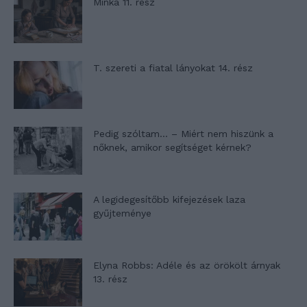
Minka 11. rész
T. szereti a fiatal lányokat 14. rész
Pedig szóltam… – Miért nem hiszünk a
nőknek, amikor segítséget kérnek?
A legidegesítőbb kifejezések laza
gyűjteménye
Elyna Robbs: Adéle és az örökölt árnyak
13. rész