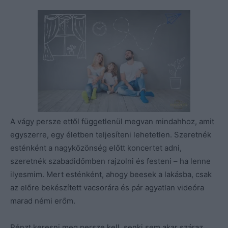
A vágy persze ettől függetlenül megvan mindahhoz, amit
egyszerre, egy életben teljesíteni lehetetlen. Szeretnék
esténként a nagyközönség előtt koncertet adni,
szeretnék szabadidőmben rajzolni és festeni – ha lenne
ilyesmim. Mert esténként, ahogy beesek a lakásba, csak
az előre bekészített vacsorára és pár agyatlan videóra
marad némi erőm.
Pénzt keresni meg persze kell, senki sem akar száraz