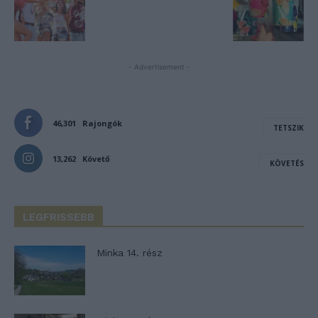
- Advertisement -
46,301
Rajongók
TETSZIK
13,262
Követő
KÖVETÉS
LEGFRISSEBB
Minka 14. rész