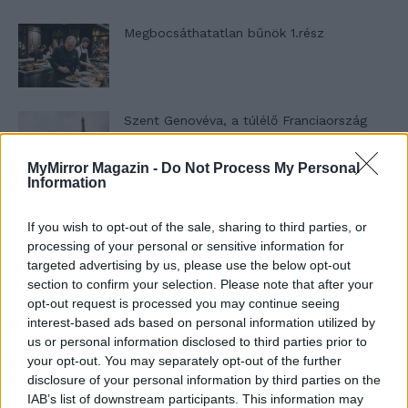
Megbocsáthatatlan bűnök 1.rész
Szent Genovéva, a túlélő Franciaország
jelképe
MyMirror Magazin -
Do Not Process My Personal
Information
Minka 12. rész
If you wish to opt-out of the sale, sharing to third parties, or
processing of your personal or sensitive information for
targeted advertising by us, please use the below opt-out
section to confirm your selection. Please note that after your
Minka 11. rész
opt-out request is processed you may continue seeing
interest-based ads based on personal information utilized by
us or personal information disclosed to third parties prior to
your opt-out. You may separately opt-out of the further
disclosure of your personal information by third parties on the
T. szereti a fiatal lányokat 14. rész
IAB’s list of downstream participants. This information may