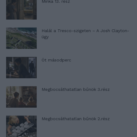
Minka 13. rész
Halál a Tresco-szigeten – A Josh Clayton-
ügy
Öt másodperc
Megbocsáthatatlan bűnök 3.rész
Megbocsáthatatlan bűnök 2.rész