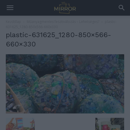
Kezdőlap
Műanyagmentes fesztiválozás – Lehetséges?
plastic-
631625_1280-850x566-660x330
plastic-631625_1280-850×566-
660×330