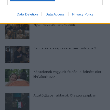
A világ legismertebb ruhái
Data Deletion
Data Access
Privacy Policy
Nyár, nevetés, anekdoták
Panna és a szép szerelmek mítosza 3.
Képtelenek vagyunk felnőni a felnőtt élet
kihívásaihoz?
Altatógázos rablások Olaszországban