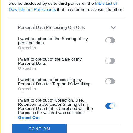
also be disclosed by us to third parties on the
IAB’s List of
Downstream Participants
that may further disclose it to other
third parties.
Pedig szóltam… – Miért nem hiszünk a
nőknek, amikor segítséget kérnek?
Personal Data Processing Opt Outs
I want to opt-out of the Sharing of my
personal data.
Opted In
A legidegesítőbb kifejezések laza
gyűjteménye
I want to opt-out of the Sale of my
Personal Data.
Opted In
Elyna Robbs: Adéle és az örökölt árnyak
I want to opt-out of processing my
13. rész
Personal Data for Targeted Advertising.
Opted In
I want to opt-out of Collection, Use,
Retention, Sale, and/or Sharing of my
Woody Allen megosztó zsenialitása
Personal Data that Is Unrelated with the
Purposes for which it was collected.
Opted Out
CONFIRM