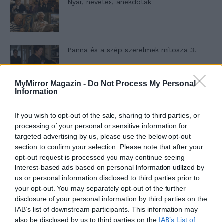
Nyár, nevetés, anekdoták
Panna és a szép szerelmek mítosza 3.
MyMirror Magazin -
Do Not Process My Personal
Information
Képtelenek vagyunk felnőni a felnőtt élet
kihívásaihoz?
If you wish to opt-out of the sale, sharing to third parties, or
processing of your personal or sensitive information for
targeted advertising by us, please use the below opt-out
Altatógázos rablások Olaszországban
section to confirm your selection. Please note that after your
opt-out request is processed you may continue seeing
interest-based ads based on personal information utilized by
us or personal information disclosed to third parties prior to
your opt-out. You may separately opt-out of the further
A kislány, akit nem védett meg senki –
disclosure of your personal information by third parties on the
Lyhanna története
IAB’s list of downstream participants. This information may
also be disclosed by us to third parties on the
IAB’s List of