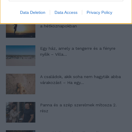
Data Deletion
Data Access
Privacy Policy
10 tanács, ha jobban akarod érezni magad
a hétköznapokban
Egy ház, amely a tengerre és a fényre
nyílik – Villa...
A családok, akik soha nem hagyták abba
várakozást – Ha egy...
Panna és a szép szerelmek mítosza 2.
rész