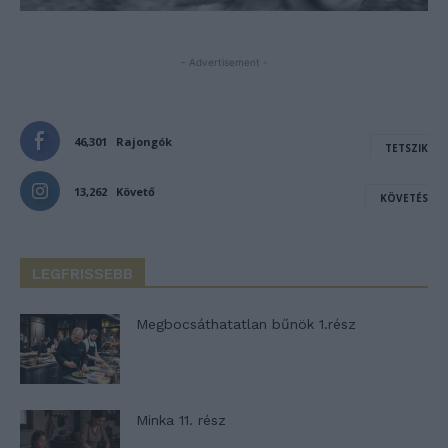
- Advertisement -
46,301
Rajongók
TETSZIK
13,262
Követő
KÖVETÉS
LEGFRISSEBB
Megbocsáthatatlan bűnök 1.rész
Minka 11. rész