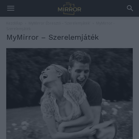
Kezdőlap
MyMirror Ébresztő – ‘Szerelemjáték’
MyMirror -
Szerelemjáték
MyMirror – Szerelemjáték