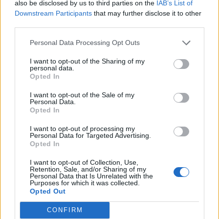
also be disclosed by us to third parties on the
IAB’s List of
Minka 14. rész
Downstream Participants
that may further disclose it to other
third parties.
Personal Data Processing Opt Outs
Minka 13. rész
I want to opt-out of the Sharing of my
personal data.
Opted In
I want to opt-out of the Sale of my
Personal Data.
Halál a Tresco-szigeten – A Josh
Opted In
Clayton-ügy
I want to opt-out of processing my
Personal Data for Targeted Advertising.
Opted In
I want to opt-out of Collection, Use,
Retention, Sale, and/or Sharing of my
Personal Data that Is Unrelated with the
Purposes for which it was collected.
HOZZÁSZÓLOK A CIKKHEZ
Opted Out
CONFIRM