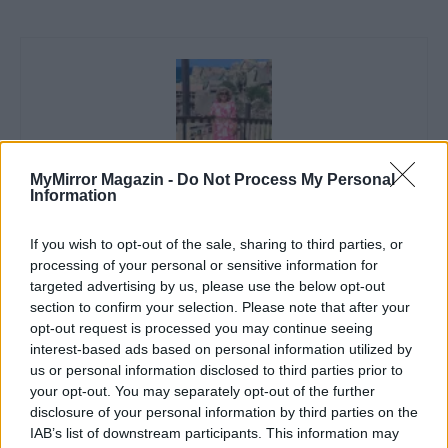
MyMirror Magazin -
Do Not Process My Personal
Information
Imre Hilda
If you wish to opt-out of the sale, sharing to third parties, or
Oktatás és nevelés területén dolgozom, de minden
processing of your personal or sensitive information for
szabadidőmben írok. Szeretek belesni a hétköznapok függönye
targeted advertising by us, please use the below opt-out
mögé és közben keresem az embert, a nőt a jól legyártott álarcok
section to confirm your selection. Please note that after your
mögött. Néha meséket is írok, de gyakrabban novellákat,
opt-out request is processed you may continue seeing
cikkeket és apró vicces történeteket.
interest-based ads based on personal information utilized by
us or personal information disclosed to third parties prior to
your opt-out. You may separately opt-out of the further
disclosure of your personal information by third parties on the
KAPCSOLÓDÓ CIKKEK
TÖBB A SZERZŐTŐL
IAB’s list of downstream participants. This information may