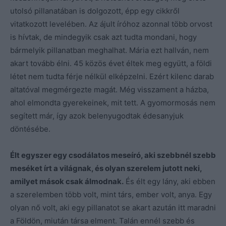
utolsó pillanatában is dolgozott, épp egy cikkről
vitatkozott levelében. Az ájult íróhoz azonnal több orvost
is hívtak, de mindegyik csak azt tudta mondani, hogy
bármelyik pillanatban meghalhat. Mária ezt hallván, nem
akart tovább élni. 45 közös évet éltek meg együtt, a földi
létet nem tudta férje nélkül elképzelni. Ezért kilenc darab
altatóval megmérgezte magát. Még visszament a házba,
ahol elmondta gyerekeinek, mit tett. A gyomormosás nem
segített már, így azok belenyugodtak édesanyjuk
döntésébe.
Élt egyszer egy csodálatos meseíró, aki szebbnél szebb
meséket írt a világnak, és olyan szerelem jutott neki,
amilyet mások csak álmodnak.
És élt egy lány, aki ebben
a szerelemben több volt, mint társ, ember volt, anya. Egy
olyan nő volt, aki egy pillanatot se akart azután itt maradni
a Földön, miután társa elment. Talán ennél szebb és