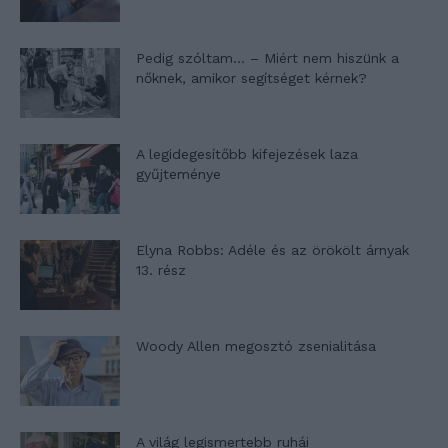
Pedig szóltam… – Miért nem hiszünk a
nőknek, amikor segítséget kérnek?
A legidegesítőbb kifejezések laza
gyűjteménye
Elyna Robbs: Adéle és az örökölt árnyak
13. rész
Woody Allen megosztó zsenialitása
A világ legismertebb ruhái