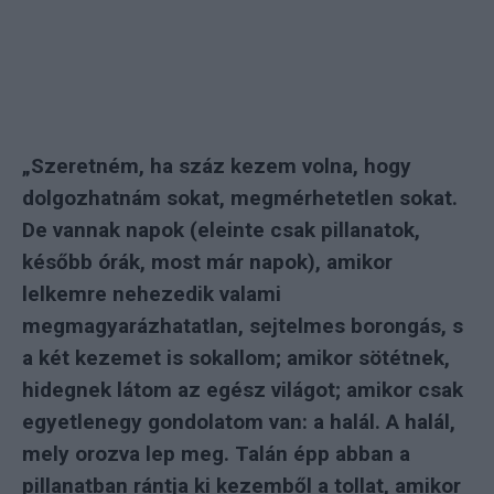
„Szeretném, ha száz kezem volna, hogy
dolgozhatnám sokat, megmérhetetlen sokat.
De vannak napok (eleinte csak pillanatok,
később órák, most már napok), amikor
lelkemre nehezedik valami
megmagyarázhatatlan, sejtelmes borongás, s
a két kezemet is sokallom; amikor sötétnek,
hidegnek látom az egész világot; amikor csak
egyetlenegy gondolatom van: a halál. A halál,
mely orozva lep meg. Talán épp abban a
pillanatban rántja ki kezemből a tollat, amikor