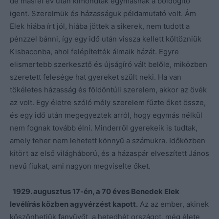
de másfél év után kimondták egymásnak a boldogító
igent. Szerelmük és házasságuk példamutató volt. Ám
Elek hiába írt jól, hiába jöttek a sikerek, nem tudott a
pénzzel bánni, így egy idő után vissza kellett költözniük
Kisbaconba, ahol felépítették álmaik házát. Egyre
elismertebb szerkesztő és újságíró vált belőle, miközben
szeretett felesége hat gyereket szült neki. Ha van
tökéletes házasság és földöntúli szerelem, akkor az övék
az volt. Egy életre szóló mély szerelem fűzte őket össze,
és egy idő után megegyeztek arról, hogy egymás nélkül
nem fognak tovább élni. Minderről gyerekeik is tudtak,
amely teher nem lehetett könnyű a számukra. Időközben
kitört az első világháború, és a házaspár elveszített János
nevű fiukat, ami nagyon megviselte őket.
1929. augusztus 17-én, a 70 éves Benedek Elek
levélírás közben agyvérzést kapott.
Az az ember, akinek
köszönhetjük fanyűvőt, a hetedhét országot, még élete