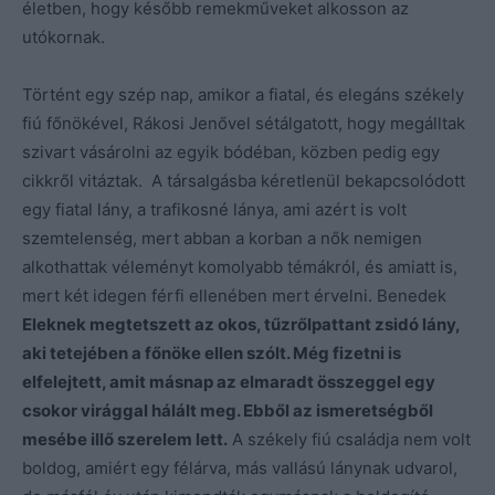
életben, hogy később remekműveket alkosson az
utókornak.
Történt egy szép nap, amikor a fiatal, és elegáns székely
fiú főnökével, Rákosi Jenővel sétálgatott, hogy megálltak
szivart vásárolni az egyik bódéban, közben pedig egy
cikkről vitáztak. A társalgásba kéretlenül bekapcsolódott
egy fiatal lány, a trafikosné lánya, ami azért is volt
szemtelenség, mert abban a korban a nők nemigen
alkothattak véleményt komolyabb témákról, és amiatt is,
mert két idegen férfi ellenében mert érvelni. Benedek
Eleknek megtetszett az okos, tűzrőlpattant zsidó lány,
aki tetejében a főnöke ellen szólt. Még fizetni is
elfelejtett, amit másnap az elmaradt összeggel egy
csokor virággal hálált meg. Ebből az ismeretségből
mesébe illő szerelem lett.
A székely fiú családja nem volt
boldog, amiért egy félárva, más vallású lánynak udvarol,