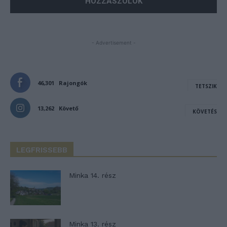
- Advertisement -
46,301
Rajongók
TETSZIK
13,262
Követő
KÖVETÉS
LEGFRISSEBB
Minka 14. rész
Minka 13. rész