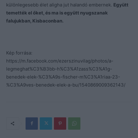
különlegesebb élet aligha jut halandó embernek.
Együtt
temették el őket, és ma is együtt nyugszanak
falujukban, Kisbaconban.
Kép forrása:
https://m.facebook.com/ezerszinuvilag/photos/a-
legmeghat%C3%B3bb-h%C3%A1zass%C3%A1g-
benedek-elek-%C3%A9s-fischer-m%C3%A1riaa-23-
%C3%A9ves-benedek-elek-a-bu/1540869009362143/