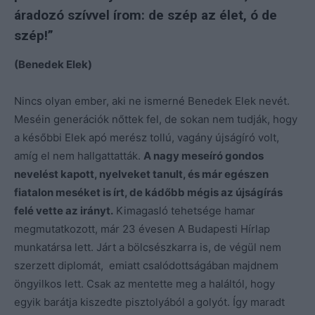
áradozó szívvel írom: de szép az élet, ó de
szép!”
(Benedek Elek)
Nincs olyan ember, aki ne ismerné Benedek Elek nevét.
Meséin generációk nőttek fel, de sokan nem tudják, hogy
a későbbi Elek apó merész tollú, vagány újságíró volt,
amíg el nem hallgattatták.
A nagy meseíró gondos
nevelést kapott, nyelveket tanult, és már egészen
fiatalon meséket is írt, de kádőbb mégis az újságírás
felé vette az irányt.
Kimagasló tehetsége hamar
megmutatkozott, már 23 évesen A Budapesti Hírlap
munkatársa lett. Járt a bölcsészkarra is, de végül nem
szerzett diplomát, emiatt csalódottságában majdnem
öngyilkos lett. Csak az mentette meg a haláltól, hogy
egyik barátja kiszedte pisztolyából a golyót. Így maradt