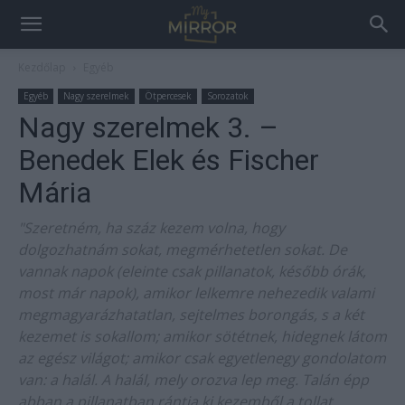
Kezdőlap
Egyéb
Egyéb
Nagy szerelmek
Ötpercesek
Sorozatok
Nagy szerelmek 3. –
Benedek Elek és Fischer
Mária
"Szeretném, ha száz kezem volna, hogy
dolgozhatnám sokat, megmérhetetlen sokat. De
vannak napok (eleinte csak pillanatok, később órák,
most már napok), amikor lelkemre nehezedik valami
megmagyarázhatatlan, sejtelmes borongás, s a két
kezemet is sokallom; amikor sötétnek, hidegnek látom
az egész világot; amikor csak egyetlenegy gondolatom
van: a halál. A halál, mely orozva lep meg. Talán épp
abban a pillanatban rántja ki kezemből a tollat,