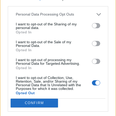
nőknek, amikor segítséget kérnek?
third parties.
Personal Data Processing Opt Outs
A legidegesítőbb kifejezések laza
I want to opt-out of the Sharing of my
personal data.
gyűjteménye
Opted In
I want to opt-out of the Sale of my
Personal Data.
Elyna Robbs: Adéle és az örökölt árnyak
Opted In
13. rész
I want to opt-out of processing my
Personal Data for Targeted Advertising.
Opted In
Woody Allen megosztó zsenialitása
I want to opt-out of Collection, Use,
Retention, Sale, and/or Sharing of my
Personal Data that Is Unrelated with the
Purposes for which it was collected.
Opted Out
A világ legismertebb ruhái
CONFIRM