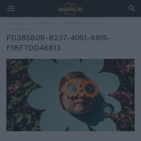
Kezdőlap
Ne gyűlölködj!
FD38580B-B237-4051-8915-
F18F7DD46813
FD38580B-B237-4051-8915-
F18F7DD46813