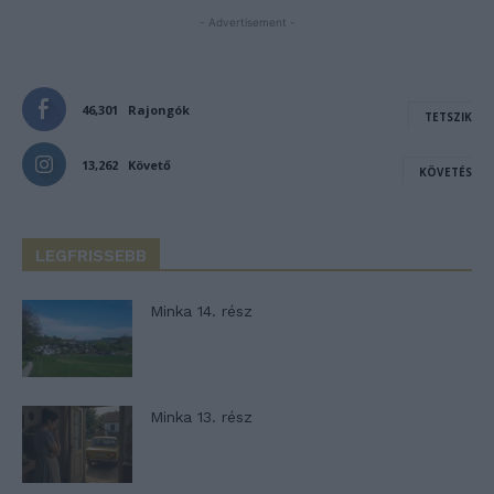
- Advertisement -
46,301
Rajongók
TETSZIK
13,262
Követő
KÖVETÉS
LEGFRISSEBB
Minka 14. rész
Minka 13. rész