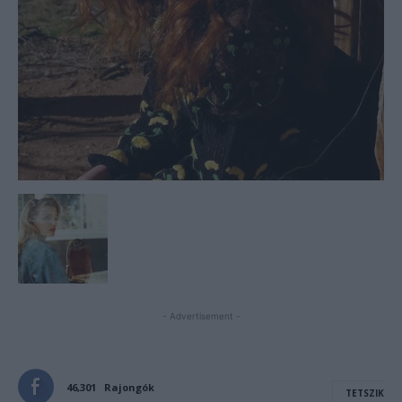
- Advertisement -
46,301
Rajongók
TETSZIK