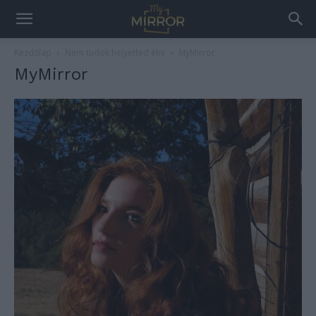
Kezdőlap
Nem tudok helyetted élni
MyMirror
MyMirror