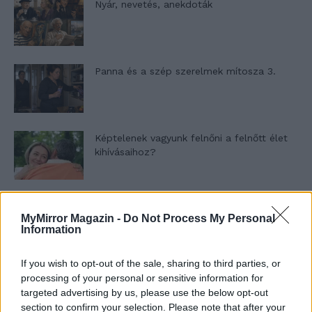
Nyár, nevetés, anekdoták
Panna és a szép szerelmek mítosza 3.
Képtelenek vagyunk felnőni a felnőtt élet
kihívásaihoz?
Altatógázos rablások Olaszországban
MyMirror Magazin -
Do Not Process My Personal
Information
If you wish to opt-out of the sale, sharing to third parties, or
A kislány, akit nem védett meg senki –
processing of your personal or sensitive information for
Lyhanna története
targeted advertising by us, please use the below opt-out
section to confirm your selection. Please note that after your