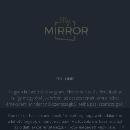
RÓLUNK
Nagyon különbözőek vagyunk, életkorban is, és életstílusban
is, így megpróbáljuk lefedni az összes témát, ami a nőket
érdekelheti. Mindent női szemszögből. Néha pasi szemszögből.
Néha komolyan, néha szórakozva. Olvass minket, ha egy kis
Cookie-kat használunk annak érdekében, hogy weboldalunkon
kikapcsolódásra vágysz!
a lehető legjobb élményt nyújtsuk. Ha továbbra is használja ezt
az oldalt, akkor feltételezzük, hogy elégedett vagy vele.