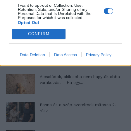
I want to opt-out of Collection, Use,
Retention, Sale, and/or Sharing of my
Personal Data that Is Unrelated with the
Purposes for which it was collected.
10 tanács, ha jobban akarod érezni magad
Opted Out
a hétköznapokban
CONFIRM
Egy ház, amely a tengerre és a fényre
nyílik – Villa...
Data Deletion
Data Access
Privacy Policy
A családok, akik soha nem hagyták abba
várakozást – Ha egy...
Panna és a szép szerelmek mítosza 2.
rész