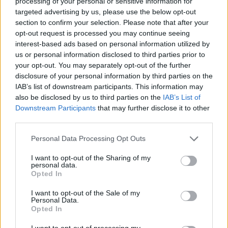
processing of your personal or sensitive information for
targeted advertising by us, please use the below opt-out
section to confirm your selection. Please note that after your
Szent Genovéva, a túlélő Franciaország
jelképe
opt-out request is processed you may continue seeing
interest-based ads based on personal information utilized by
us or personal information disclosed to third parties prior to
your opt-out. You may separately opt-out of the further
Minka 12. rész
disclosure of your personal information by third parties on the
IAB’s list of downstream participants. This information may
also be disclosed by us to third parties on the
IAB’s List of
Downstream Participants
that may further disclose it to other
third parties.
Minka 11. rész
Personal Data Processing Opt Outs
I want to opt-out of the Sharing of my
personal data.
T. szereti a fiatal lányokat 14. rész
Opted In
I want to opt-out of the Sale of my
Personal Data.
Opted In
Pedig szóltam… – Miért nem hiszünk a
I want to opt-out of processing my