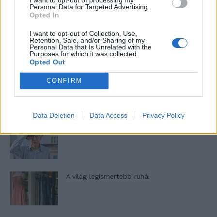
nőknek, amikor segítséget kérnek?
Personal Data for Targeted Advertising.
Opted In
I want to opt-out of Collection, Use,
A legidegesítőbb kifejezések laza
Retention, Sale, and/or Sharing of my
gyűjteménye
Personal Data that Is Unrelated with the
Purposes for which it was collected.
Opted Out
CONFIRM
Elyna Robbs: Adéle és az örökölt árnyak
13. rész
Data Deletion
Data Access
Privacy Policy
Woody Allen megosztó zsenialitása
A világ legismertebb ruhái