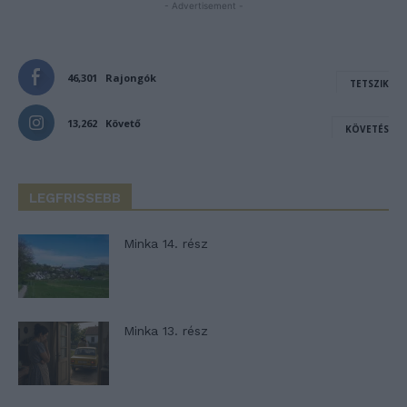
- Advertisement -
46,301
Rajongók
TETSZIK
13,262
Követő
KÖVETÉS
LEGFRISSEBB
Minka 14. rész
Minka 13. rész