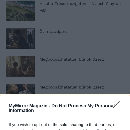
Halál a Tresco-szigeten – A Josh Clayton-
ügy
Öt másodperc
Megbocsáthatatlan bűnök 3.rész
Megbocsáthatatlan bűnök 2.rész
MyMirror Magazin -
Do Not Process My Personal
Information
Megbocsáthatatlan bűnök 1.rész
If you wish to opt-out of the sale, sharing to third parties, or