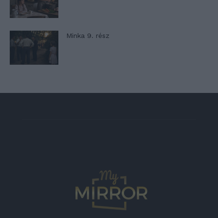
Minka 9. rész