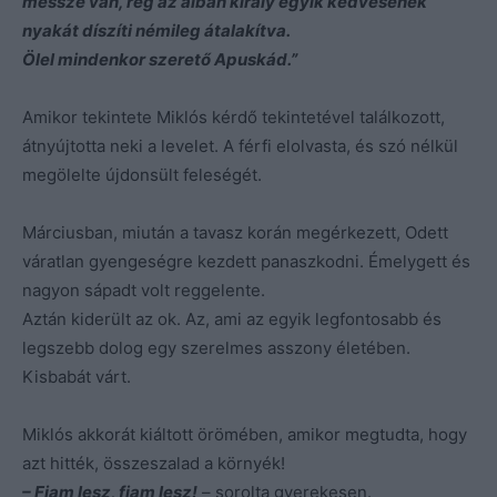
messze van, rég az albán király egyik kedvesének
nyakát díszíti némileg átalakítva.
Ölel mindenkor szerető Apuskád.”
Amikor tekintete Miklós kérdő tekintetével találkozott,
átnyújtotta neki a levelet. A férfi elolvasta, és szó nélkül
megölelte újdonsült feleségét.
Márciusban, miután a tavasz korán megérkezett, Odett
váratlan gyengeségre kezdett panaszkodni. Émelygett és
nagyon sápadt volt reggelente.
Aztán kiderült az ok. Az, ami az egyik legfontosabb és
legszebb dolog egy szerelmes asszony életében.
Kisbabát várt.
Miklós akkorát kiáltott örömében, amikor megtudta, hogy
azt hitték, összeszalad a környék!
– Fiam lesz, fiam lesz!
– sorolta gyerekesen.