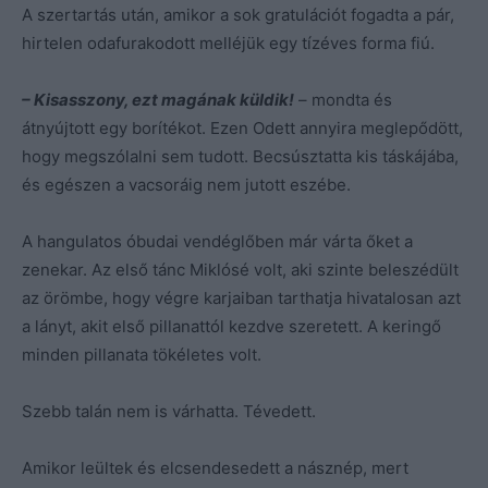
A szertartás után, amikor a sok gratulációt fogadta a pár,
hirtelen odafurakodott melléjük egy tízéves forma fiú.
– Kisasszony, ezt magának küldik!
– mondta és
átnyújtott egy borítékot. Ezen Odett annyira meglepődött,
hogy megszólalni sem tudott. Becsúsztatta kis táskájába,
és egészen a vacsoráig nem jutott eszébe.
A hangulatos óbudai vendéglőben már várta őket a
zenekar. Az első tánc Miklósé volt, aki szinte beleszédült
az örömbe, hogy végre karjaiban tarthatja hivatalosan azt
a lányt, akit első pillanattól kezdve szeretett. A keringő
minden pillanata tökéletes volt.
Szebb talán nem is várhatta. Tévedett.
Amikor leültek és elcsendesedett a násznép, mert