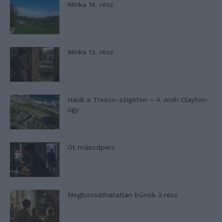
Minka 14. rész
Minka 13. rész
Halál a Tresco-szigeten – A Josh Clayton-
ügy
Öt másodperc
Megbocsáthatatlan bűnök 3.rész