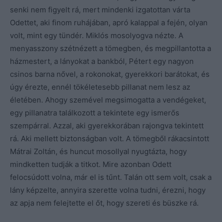
senki nem figyelt rá, mert mindenki izgatottan várta
Odettet, aki finom ruhájában, apró kalappal a fején, olyan
volt, mint egy tündér. Miklós mosolyogva nézte. A
menyasszony szétnézett a tömegben, és megpillantotta a
házmestert, a lányokat a bankból, Pétert egy nagyon
csinos barna nővel, a rokonokat, gyerekkori barátokat, és
úgy érezte, ennél tökéletesebb pillanat nem lesz az
életében. Ahogy szemével megsimogatta a vendégeket,
egy pillanatra találkozott a tekintete egy ismerős
szempárral. Azzal, aki gyerekkorában rajongva tekintett
rá. Aki mellett biztonságban volt. A tömegből rákacsintott
Mátrai Zoltán, és huncut mosollyal nyugtázta, hogy
mindketten tudják a titkot. Mire azonban Odett
felocsúdott volna, már el is tűnt. Talán ott sem volt, csak a
lány képzelte, annyira szerette volna tudni, érezni, hogy
az apja nem felejtette el őt, hogy szereti és büszke rá.