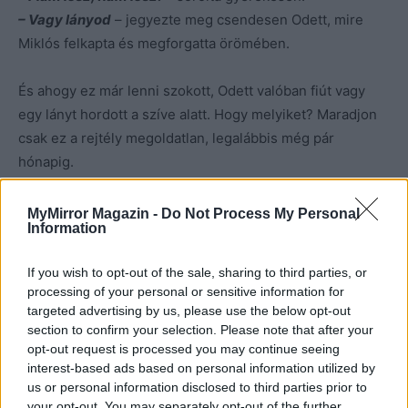
– Vagy lányod
– jegyezte meg csendesen Odett, mire
Miklós felkapta és megforgatta örömében.
És ahogy ez már lenni szokott, Odett valóban fiút vagy
egy lányt hordott a szíve alatt. Hogy melyiket? Maradjon
csak ez a rejtély megoldatlan, legalábbis még pár
hónapig.
Vége
MyMirror Magazin -
Do Not Process My Personal
Information
Előző rész
If you wish to opt-out of the sale, sharing to third parties, or
processing of your personal or sensitive information for
fotó: Pinterest
targeted advertising by us, please use the below opt-out
section to confirm your selection. Please note that after your
opt-out request is processed you may continue seeing
interest-based ads based on personal information utilized by
us or personal information disclosed to third parties prior to
your opt-out. You may separately opt-out of the further