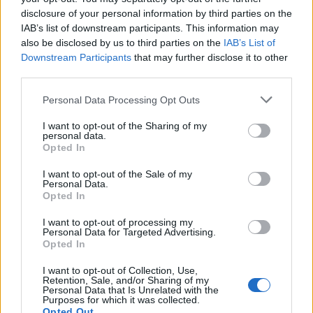
disclosure of your personal information by third parties on the
IAB’s list of downstream participants. This information may
also be disclosed by us to third parties on the
IAB’s List of
Downstream Participants
that may further disclose it to other
third parties.
Personal Data Processing Opt Outs
I want to opt-out of the Sharing of my
personal data.
Opted In
I want to opt-out of the Sale of my
Personal Data.
Opted In
I want to opt-out of processing my
Imre Hilda
Personal Data for Targeted Advertising.
Opted In
Oktatás és nevelés területén dolgozom, de minden
szabadidőmben írok. Szeretek belesni a hétköznapok függönye
I want to opt-out of Collection, Use,
mögé és közben keresem az embert, a nőt a jól legyártott álarcok
Retention, Sale, and/or Sharing of my
Personal Data that Is Unrelated with the
mögött. Néha meséket is írok, de gyakrabban novellákat,
Purposes for which it was collected.
cikkeket és apró vicces történeteket.
Opted Out