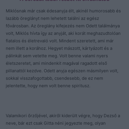
Miklósnak már csak édesanyja élt, akinél humorosabb és
lazább öreglányt nem lehetett találni az egész
fővárosban. Az öreglány kifejezés nem Odett találmánya
volt, Miklós hívta így az anyját, aki korát meghazudtolóan
fiatalos és életrevaló volt. Mindent szeretett, ami már
nem illett a korához. Hegyet mászott, kártyázott és a
pálinkát sem vetette meg. Volt benne valami nyers
életszeretet, ami mindenkit magával ragadott első
pillanattól kezdve. Odett anyja egészen másmilyen volt,
sokkal visszafogottabb, csendesebb, de ez nem
jelentette, hogy nem volt benne spiritusz.
Valamikori őrzőjével, akiről kiderült végre, hogy Dezső a
neve, bár ezt csak Gitta néni jegyezte meg, olyan