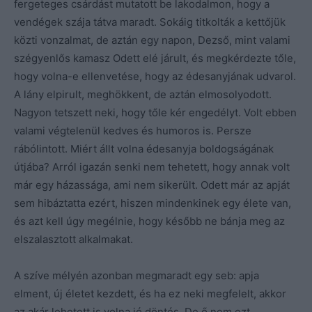
fergeteges csárdást mutatott be lakodalmon, hogy a
vendégek szája tátva maradt. Sokáig titkolták a kettőjük
közti vonzalmat, de aztán egy napon, Dezső, mint valami
szégyenlős kamasz Odett elé járult, és megkérdezte tőle,
hogy volna-e ellenvetése, hogy az édesanyjának udvarol.
A lány elpirult, meghökkent, de aztán elmosolyodott.
Nagyon tetszett neki, hogy tőle kér engedélyt. Volt ebben
valami végtelenül kedves és humoros is. Persze
rábólintott. Miért állt volna édesanyja boldogságának
útjába? Arról igazán senki nem tehetett, hogy annak volt
már egy házassága, ami nem sikerült. Odett már az apját
sem hibáztatta ezért, hiszen mindenkinek egy élete van,
és azt kell úgy megélnie, hogy később ne bánja meg az
elszalasztott alkalmakat.
A szíve mélyén azonban megmaradt egy seb: apja
elment, új életet kezdett, és ha ez neki megfelelt, akkor
az akár lehetett is volna jó döntés. De ő nem ezt