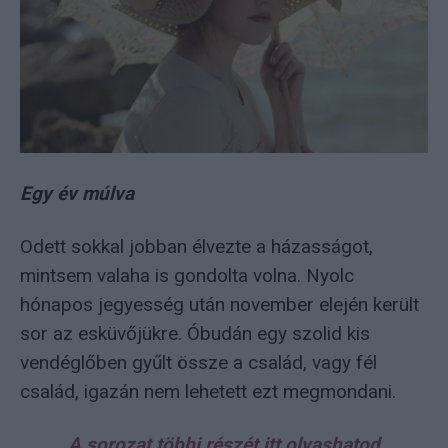
Egy év múlva
Odett sokkal jobban élvezte a házasságot,
mintsem valaha is gondolta volna. Nyolc
hónapos jegyesség után november elején került
sor az esküvőjükre. Óbudán egy szolid kis
vendéglőben gyűlt össze a család, vagy fél
család, igazán nem lehetett ezt megmondani.
A sorozat többi részét itt olvashatod