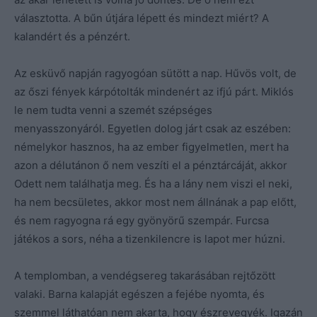
választotta. A bűn útjára lépett és mindezt miért? A
kalandért és a pénzért.
Az esküvő napján ragyogóan sütött a nap. Hűvös volt, de
az őszi fények kárpótolták mindenért az ifjú párt. Miklós
le nem tudta venni a szemét szépséges
menyasszonyáról. Egyetlen dolog járt csak az eszében:
némelykor hasznos, ha az ember figyelmetlen, mert ha
azon a délutánon ő nem veszíti el a pénztárcáját, akkor
Odett nem találhatja meg. És ha a lány nem viszi el neki,
ha nem becsületes, akkor most nem állnának a pap előtt,
és nem ragyogna rá egy gyönyörű szempár. Furcsa
játékos a sors, néha a tizenkilencre is lapot mer húzni.
A templomban, a vendégsereg takarásában rejtőzött
valaki. Barna kalapját egészen a fejébe nyomta, és
szemmel láthatóan nem akarta, hogy észrevegyék. Igazán