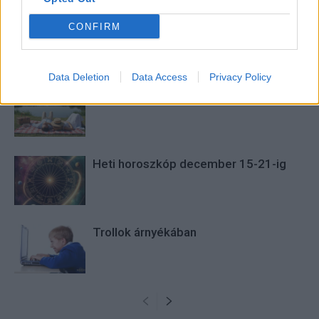
CONFIRM
KAPCSOLÓDÓ CIKKEK
TÖBB A SZERZŐTŐL
Data Deletion
Data Access
Privacy Policy
Bivalytej és vino rosso 9.rész
Heti horoszkóp december 15-21-ig
Trollok árnyékában