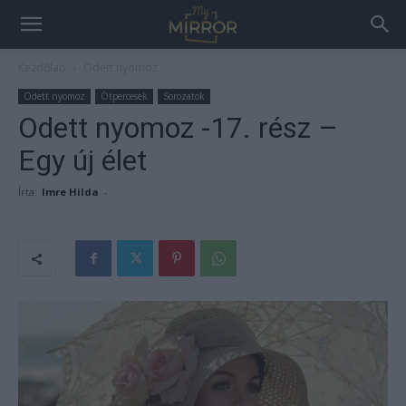
Kezdőlap
Odett nyomoz
Odett nyomoz
Ötpercesek
Sorozatok
Odett nyomoz -17. rész –
Egy új élet
Írta:
Imre Hilda
-