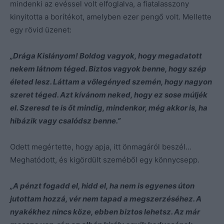
mindenki az evéssel volt elfoglalva, a fiatalasszony
kinyitotta a borítékot, amelyben ezer pengő volt. Mellette
egy rövid üzenet:
„Drága Kislányom! Boldog vagyok, hogy megadatott
nekem látnom téged. Biztos vagyok benne, hogy szép
életed lesz. Láttam a vőlegényed szemén, hogy nagyon
szeret téged. Azt kívánom neked, hogy ez sose múljék
el. Szeresd te is őt mindig, mindenkor, még akkor is, ha
hibázik vagy csalódsz benne.”
Odett megértette, hogy apja, itt önmagáról beszél…
Meghatódott, és kigördült szeméből egy könnycsepp.
„A pénzt fogadd el, hidd el, ha nem is egyenes úton
jutottam hozzá, vér nem tapad a megszerzéséhez. A
nyakékhez nincs köze, ebben biztos lehetsz. Az már