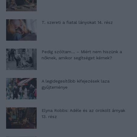
T. szereti a fiatal lányokat 14. rész
Pedig szóltam… – Miért nem hiszünk a
nőknek, amikor segítséget kérnek?
A legidegesítőbb kifejezések laza
gyűjteménye
Elyna Robbs: Adéle és az örökölt árnyak
13. rész