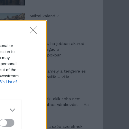
Máltai kaland 7.
10 tanács, ha jobban akarod
sonal or
érezni magad a
ection to
hétköznapokban
ou may
 personal
out of the
Egy ház, amely a tengerre és
 downstream
a fényre nyílik – Villa...
B’s List of
A családok, akik soha nem
hagyták abba várakozást – Ha
egy...
Panna és a szép szerelmek