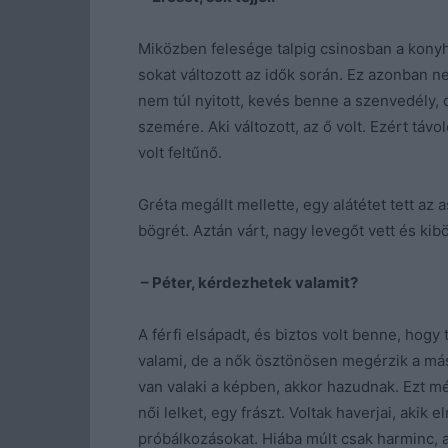
Miközben felesége talpig csinosban a konyh
sokat változott az idők során. Ez azonban n
nem túl nyitott, kevés benne a szenvedély,
szemére. Aki változott, az ő volt. Ezért táv
volt feltűnő.
Gréta megállt mellette, egy alátétet tett az 
bögrét. Aztán várt, nagy levegőt vett és kib
– Péter, kérdezhetek valamit?
A férfi elsápadt, és biztos volt benne, hog
valami, de a nők ösztönösen megérzik a más
van valaki a képben, akkor hazudnak. Ezt még
női lelket, egy frászt. Voltak haverjai, akik 
próbálkozásokat. Hiába múlt csak harminc, a