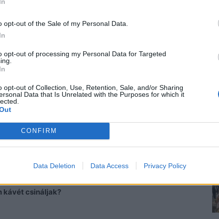
őképp a gyomrom.
– Péter legszívesebben nyakon
In
úl könnyen megy, morogta magában.
o opt-out of the Sale of my Personal Data.
In
to opt-out of processing my Personal Data for Targeted
ing.
yintett.
In
o opt-out of Collection, Use, Retention, Sale, and/or Sharing
y csak kimerült vagyok.
ersonal Data that Is Unrelated with the Purposes for which it
lected.
Out
g sose hallottam tőled. Te vasból vagy, már az is
ngjában valami, ami nem tetszett a férfinak. Vajon mit
CONFIRM
Data Deletion
Data Access
Privacy Policy
napjai…A fiúk?
 kávét csináljak?