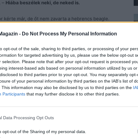
. –
Hiába beszélek neki, de neked is.
zor kérte már, de őt nem zavarta a hebrencs beagle.
Magazin -
Do Not Process My Personal Information
zólt rá a féléves kutyára, aki az örömtől se látott, se
to opt-out of the sale, sharing to third parties, or processing of your per
formation for targeted advertising by us, please use the below opt-out s
. –
Történt valami?
r selection. Please note that after your opt-out request is processed y
eing interest-based ads based on personal information utilized by us or
disclosed to third parties prior to your opt-out. You may separately opt-
losure of your personal information by third parties on the IAB’s list of
. This information may also be disclosed by us to third parties on the
IA
Participants
that may further disclose it to other third parties.
hazudta. Ment, mint a vízfolyás.
l Data Processing Opt Outs
lte el a semmitmondó válasz.
o opt-out of the Sharing of my personal data.