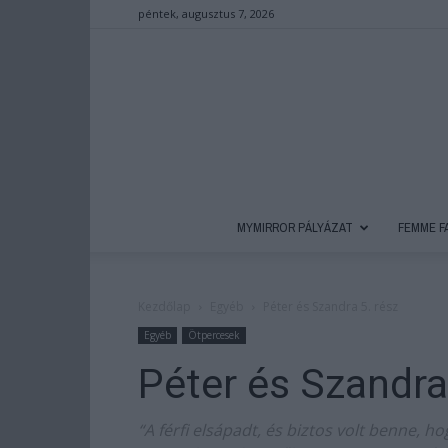
péntek, augusztus 7, 2026
MYMIRROR PÁLYÁZAT
FEMME F
Kezdőlap
Egyéb
Péter és Szandra 5. rész
Egyéb
Ötpercesek
Péter és Szandra
“A férfi elsápadt, és biztos volt benne,