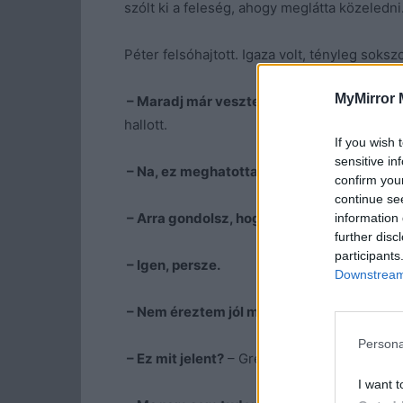
szólt ki a feleség, ahogy meglátta közeledni
Péter felsóhajtott. Igaza volt, tényleg soks
MyMirror 
– Maradj már veszteg, te kis nyavalyás!
– s
hallott.
If you wish 
sensitive in
– Na, ez meghatotta!
– jegyezte meg Gréta
confirm you
continue se
– Arra gondolsz, hogy korábban jöttem?
information 
further disc
participants
– Igen, persze.
Downstream 
– Nem éreztem jól magam egész reggel!
– 
Persona
– Ez mit jelent?
– Gréta figyelmét nem kerü
I want t