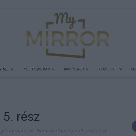
ATALE
PRETTY WOMAN
MAN POWER
FRUZSIFITT
KU
MyMirror
 5. rész
Magazin
 hogy tud mindent. Nem mintha lett volna minden