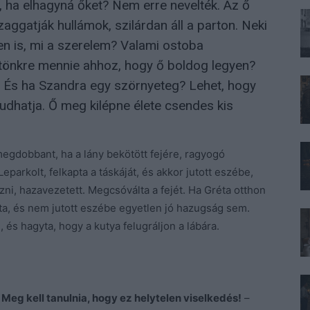
k, ha elhagyná őket? Nem erre nevelték. Az ő
zaggatják hullámok, szilárdan áll a parton. Neki
en is, mi a szerelem? Valami ostoba
ll tönkre mennie ahhoz, hogy ő boldog legyen?
 És ha Szandra egy szörnyeteg? Lehet, hogy
 tudhatja. Ő meg kilépne élete csendes kis
egdobbant, ha a lány bekötött fejére, ragyogó
eparkolt, felkapta a táskáját, és akkor jutott eszébe,
ni, hazavezetett. Megcsóválta a fejét. Ha Gréta otthon
lta, és nem jutott eszébe egyetlen jó hazugság sem.
 és hagyta, hogy a kutya felugráljon a lábára.
Meg kell tanulnia, hogy ez helytelen viselkedés!
–