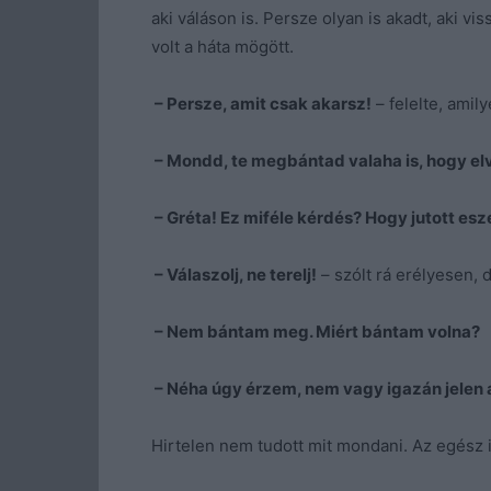
aki váláson is. Persze olyan is akadt, aki vi
volt a háta mögött.
– Persze, amit csak akarsz!
– felelte, amil
– Mondd, te megbántad valaha is, hogy el
– Gréta! Ez miféle kérdés? Hogy jutott es
– Válaszolj, ne terelj!
– szólt rá erélyesen,
– Nem bántam meg. Miért bántam volna?
– Néha úgy érzem, nem vagy igazán jelen 
Hirtelen nem tudott mit mondani. Az egész ir