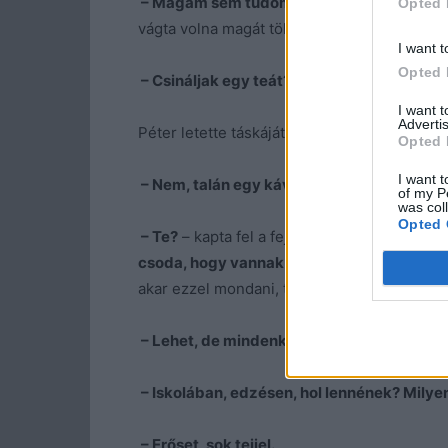
– Magam sem tudom, fáj a fejem, de legf
Opted 
vágta volna magát tökéletes lódításáért. T
I want t
Opted 
– Csináljak egy teát? Vagy egy levest?
I want 
Advertis
Péter letette táskáját az előszobában, és leg
Opted 
I want t
– Nem, talán egy kávé jólesne. Lehet, hog
of my P
was col
Opted 
– Te?
– kapta fel a fejét az asszony. –
Ezt mé
csoda, hogy vannak fájdalmaid.
– Volt a ha
akar ezzel mondani, töprengett.
– Lehet, de mindenkinek vannak rosszabb 
– Iskolában, edzésen, hol lennének? Milyen
– Erőset, sok tejjel.