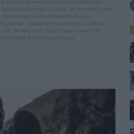
ik a másik nő energiáit. Ha azt mondják, nem
r hazudnak. Ezt még ő is tudta, de nem azért, mert
. Voltak haverjai, akik elmesélték válásaik
álkozásokat. Hiába múlt csak harminc, a barátai
olt, aki váláson is. Persze olyan is akadt, aki
k két válás is volt a háta mögött.”