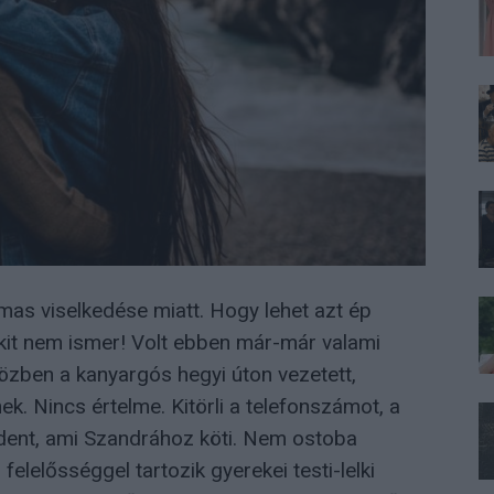
mas viselkedése miatt. Hogy lehet azt ép
 akit nem ismer! Volt ebben már-már valami
zben a kanyargós hegyi úton vezetett,
ek. Nincs értelme. Kitörli a telefonszámot, a
ndent, ami Szandrához köti. Nem ostoba
elelősséggel tartozik gyerekei testi-lelki