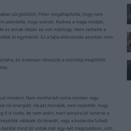
ában sürgölődött, Péter megállapította, hogy nem
em jelentette, hogy szereti. Kedves a maga módján,
 de ez annak idején se volt máshogy. Nem vethette a
olodtak el egymástól. Ez a fajta eltávolodás azonban nem
asztalra, és óvatosan ráhelyzte a színültig megtöltött
ökte:
y tud mindent. Nem mintha lett volna minden vagy
ik nő energiáit. Ha azt mondják, nem sejtették, hogy
 ő is tudta, de nem azért, mert annyira jól ismerte a
elmesélték válásaik történetét, vagy a kudarcba fulladt
 barátai mind túl voltak már egy-két megcsaláson, volt,