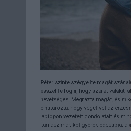
Péter szinte szégyellte magát szánal
ésszel felfogni, hogy szeret valakit,
nevetséges. Megrázta magát, és mikö
elhatározta, hogy véget vet az érzésn
laptopon vezetett gondolatait és mi
kamasz már, két gyerek édesapja, aki f