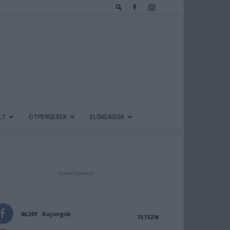
LT
ÖTPERCESEK
ELŐADÁSOK
- Advertisement -
46,301
Rajongók
TETSZIK