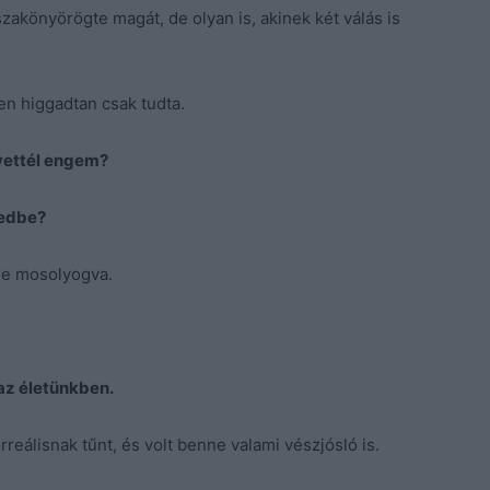
sszakönyörögte magát, de olyan is, akinek két válás is
yen higgadtan csak tudta.
vettél engem?
zedbe?
 de mosolyogva.
az életünkben.
reálisnak tűnt, és volt benne valami vészjósló is.