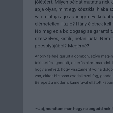
jólétéért. Milyen példát mutatna neki
apja olyan, mint egy kőszikla, hiába s
van mintája a jó apaságra. És különb
elérhetetlen illúzió? Hány életnek ke
No meg ez a boldogság se garantált.
szeszélyes, kistílű, netán lusta. Nem
pocsolyájából? Megérné?
Ahogy felfelé gurult a dombon, szíve meg-m
tekintetére gondolt, de erős akart maradni. L
hogy ahelyett, hogy visszament volna dolgoz
van, akkor biztosan csodálkozni fog, gondo
Belépett a modern, kamerával ellátott kapun,
– Jaj, mondtam már, hogy ne engedd neki! 