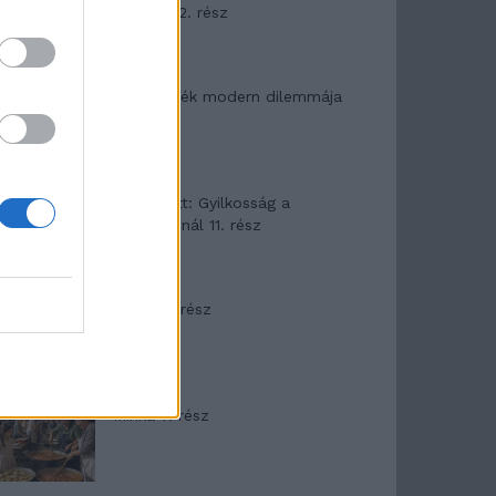
mítosza 2. rész
Az ereklyék modern dilemmája
T. Barnett: Gyilkosság a
Garda-tónál 11. rész
Minka 8. rész
Minka 7. rész