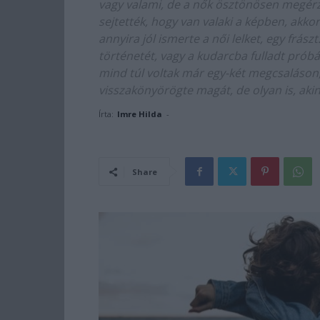
vagy valami, de a nők ösztönösen megérz
sejtették, hogy van valaki a képben, akko
annyira jól ismerte a női lelket, egy frászt
történetét, vagy a kudarcba fulladt prób
mind túl voltak már egy-két megcsaláson, v
visszakönyörögte magát, de olyan is, akine
Írta:
Imre Hilda
-
Share