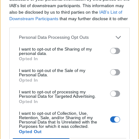
IAB’s list of downstream participants. This information may
T. szereti a fiatal lányokat 14. rész
also be disclosed by us to third parties on the
IAB’s List of
Downstream Participants
that may further disclose it to other
third parties.
Personal Data Processing Opt Outs
Pedig szóltam… – Miért nem hiszünk a
nőknek, amikor segítséget kérnek?
I want to opt-out of the Sharing of my
personal data.
Opted In
A legidegesítőbb kifejezések laza
I want to opt-out of the Sale of my
gyűjteménye
Personal Data.
Opted In
I want to opt-out of processing my
Personal Data for Targeted Advertising.
Elyna Robbs: Adéle és az örökölt árnyak
Opted In
13. rész
I want to opt-out of Collection, Use,
Retention, Sale, and/or Sharing of my
Personal Data that Is Unrelated with the
Purposes for which it was collected.
Woody Allen megosztó zsenialitása
Opted Out