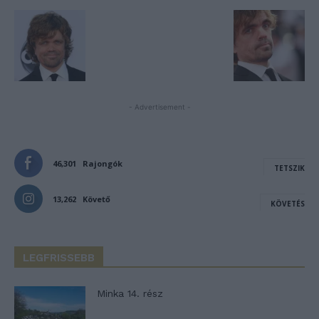
- Advertisement -
46,301
Rajongók
TETSZIK
13,262
Követő
KÖVETÉS
LEGFRISSEBB
Minka 14. rész