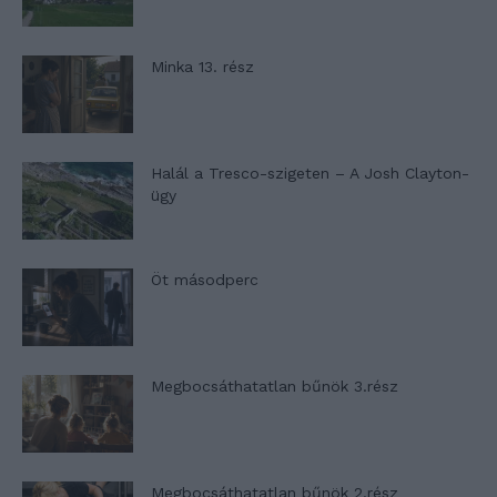
Minka 13. rész
Halál a Tresco-szigeten – A Josh Clayton-
ügy
Öt másodperc
Megbocsáthatatlan bűnök 3.rész
Megbocsáthatatlan bűnök 2.rész