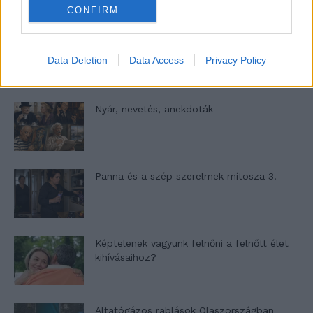
CONFIRM
A világ legismertebb ruhái
Data Deletion
Data Access
Privacy Policy
Nyár, nevetés, anekdoták
Panna és a szép szerelmek mítosza 3.
Képtelenek vagyunk felnőni a felnőtt élet
kihívásaihoz?
Altatógázos rablások Olaszországban