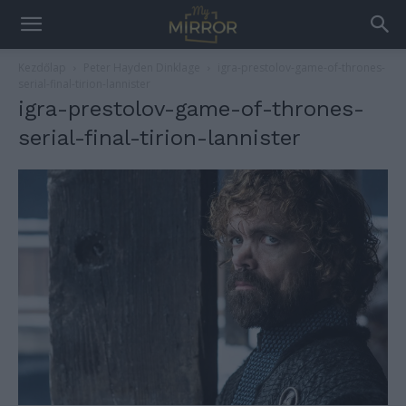
Kezdőlap
Peter Hayden Dinklage
igra-prestolov-game-of-thrones-
serial-final-tirion-lannister
igra-prestolov-game-of-thrones-
serial-final-tirion-lannister