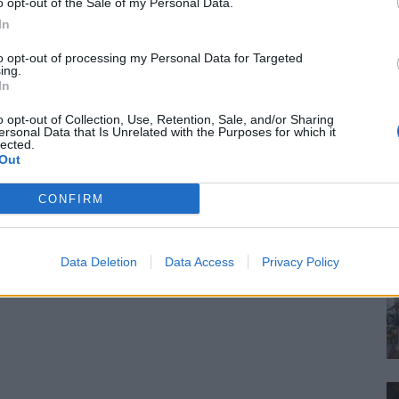
o opt-out of the Sale of my Personal Data.
In
to opt-out of processing my Personal Data for Targeted
ing.
In
o opt-out of Collection, Use, Retention, Sale, and/or Sharing
ersonal Data that Is Unrelated with the Purposes for which it
lected.
Out
CONFIRM
Data Deletion
Data Access
Privacy Policy