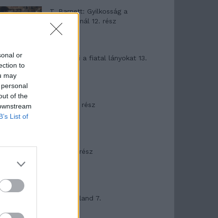
T. Barnett: Gyilkosság a
Garda-tónál 12. rész
sonal or
T. szereti a fiatal lányokat 13.
ection to
rész
ou may
 personal
out of the
Minka 10. rész
 downstream
B’s List of
Minka 9. rész
Máltai kaland 7.