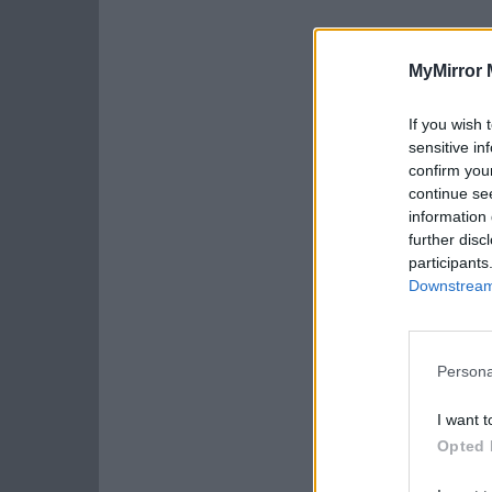
MyMirror 
If you wish 
sensitive in
confirm you
continue se
information 
further disc
participants
Downstream 
Persona
I want t
Opted 