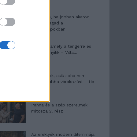
10 tanács, ha jobban akarod
érezni magad a
hétköznapokban
Egy ház, amely a tengerre és
a fényre nyílik – Villa...
A családok, akik soha nem
hagyták abba várakozást – Ha
egy...
Panna és a szép szerelmek
mítosza 2. rész
Az ereklyék modern dilemmája