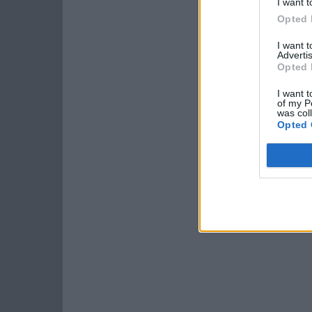
I want t
Opted 
I want 
Advertis
Opted 
I want t
of my P
was col
Opted 