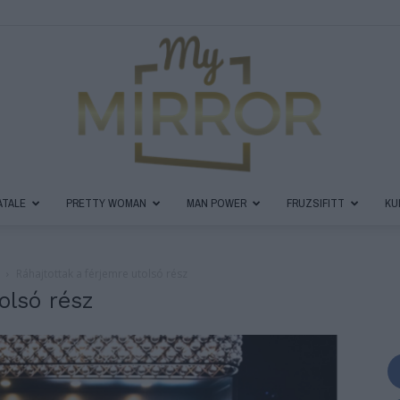
ATALE
PRETTY WOMAN
MAN POWER
FRUZSIFITT
KU
MyMirror
Ráhajtottak a férjemre utolsó rész
olsó rész
Magazin