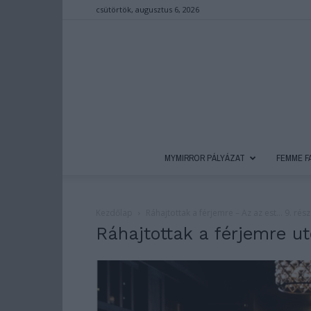
csütörtök, augusztus 6, 2026
MYMIRROR PÁLYÁZAT
FEMME F
Kezdőlap
Ráhajtottak a férjemre – Az az est… 9. rész
Ráhajtottak a férjemre ut