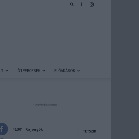
LT
ÖTPERCESEK
ELŐADÁSOK
- Advertisement -
46,301
Rajongók
TETSZIK