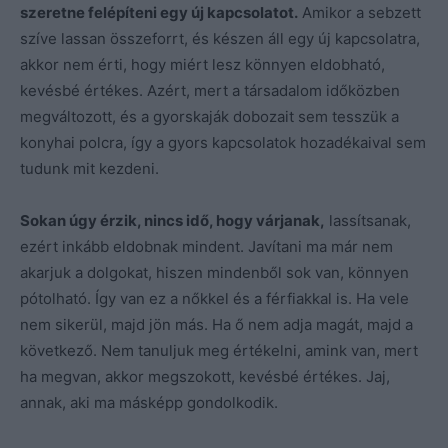
szeretne felépíteni egy új kapcsolatot.
Amikor a sebzett
szíve lassan összeforrt, és készen áll egy új kapcsolatra,
akkor nem érti, hogy miért lesz könnyen eldobható,
kevésbé értékes. Azért, mert a társadalom időközben
megváltozott, és a gyorskaják dobozait sem tesszük a
konyhai polcra, így a gyors kapcsolatok hozadékaival sem
tudunk mit kezdeni.
Sokan úgy érzik, nincs idő, hogy várjanak,
lassítsanak,
ezért inkább eldobnak mindent. Javítani ma már nem
akarjuk a dolgokat, hiszen mindenből sok van, könnyen
pótolható. Így van ez a nőkkel és a férfiakkal is. Ha vele
nem sikerül, majd jön más. Ha ő nem adja magát, majd a
következő. Nem tanuljuk meg értékelni, amink van, mert
ha megvan, akkor megszokott, kevésbé értékes. Jaj,
annak, aki ma másképp gondolkodik.