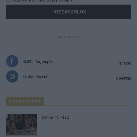
Notify me of new posts by email.
- Advertisement -
46,301
Rajongók
TETSZIK
13,262
Követő
KÖVETÉS
LEGFRISSEBB
Minka 11. rész