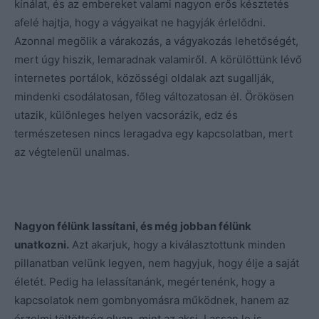
kínálat, és az embereket valami nagyon erős késztetés
afelé hajtja, hogy a vágyaikat ne hagyják érlelődni.
Azonnal megölik a várakozás, a vágyakozás lehetőségét,
mert úgy hiszik, lemaradnak valamiről. A körülöttünk lévő
internetes portálok, közösségi oldalak azt sugallják,
mindenki csodálatosan, főleg változatosan él. Örökösen
utazik, különleges helyen vacsorázik, edz és
természetesen nincs leragadva egy kapcsolatban, mert
az végtelenül unalmas.
Nagyon félünk lassítani, és még jobban félünk
unatkozni.
Azt akarjuk, hogy a kiválasztottunk minden
pillanatban velünk legyen, nem hagyjuk, hogy élje a saját
életét. Pedig ha lelassítanánk, megértenénk, hogy a
kapcsolatok nem gombnyomásra működnek, hanem az
érzelmi töltöttség olyan, mint az aksi. Lassan le is