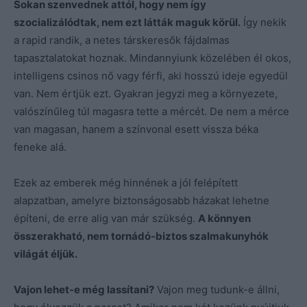
Sokan szenvednek attól, hogy nem így
szocializálódtak, nem ezt látták maguk körül.
Így nekik
a rapid randik, a netes társkeresők fájdalmas
tapasztalatokat hoznak. Mindannyiunk közelében él okos,
intelligens csinos nő vagy férfi, aki hosszú ideje egyedül
van. Nem értjük ezt. Gyakran jegyzi meg a környezete,
valószínűleg túl magasra tette a mércét. De nem a mérce
van magasan, hanem a színvonal esett vissza béka
feneke alá.
Ezek az emberek még hinnének a jól felépített
alapzatban, amelyre biztonságosabb házakat lehetne
építeni, de erre alig van már szükség.
A könnyen
összerakható, nem tornádó-biztos szalmakunyhók
világát éljük.
Vajon lehet-e még lassítani?
Vajon meg tudunk-e állni,