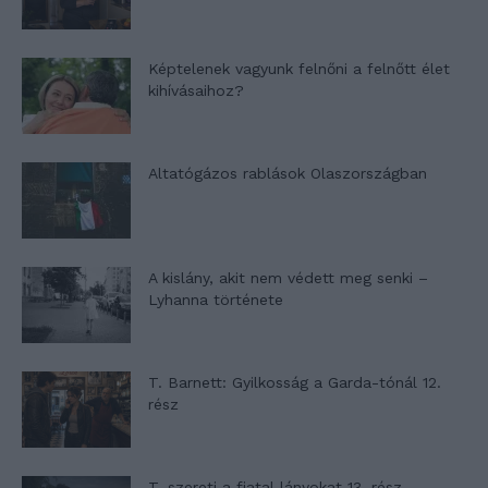
Képtelenek vagyunk felnőni a felnőtt élet
kihívásaihoz?
Altatógázos rablások Olaszországban
A kislány, akit nem védett meg senki –
Lyhanna története
T. Barnett: Gyilkosság a Garda-tónál 12.
rész
T. szereti a fiatal lányokat 13. rész