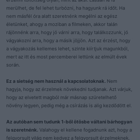
merülhet, de fel lehet turbózni, ha hagyunk rá időt. Ha
nem másfél óra alatt szeretnénk megélni az egész
életünket, ahogy a moziban a filmeken, akkor talán
rájönnénk arra, hogy jó várni arra, hogy találkozzunk, jó
vágyakozni arra, hogy a másik jöjjön. Azt az érzést, hogy
a vágyakozás kellemes lehet, szinte kiírtjuk magunkból,
mert az itt és most percemberei lettünk az elmúlt évek
során.
Ez a sietség nem használ a kapcsolatoknak.
Nem
hagyja, hogy az érzelmek növekedni tudjanak. Azt várjuk,
hogy az elvetett magból már másnap szüretelhető
növény legyen, pedig még a csírázás is alig kezdődött el.
Az autóban sem tudunk 1-ből ötösbe váltani bárhogyan
is szeretnénk.
Valahogy el kellene fogadnunk azt, hogy a
felgyorsult világ nem kedvez a felgyorsult érzelmeknek.