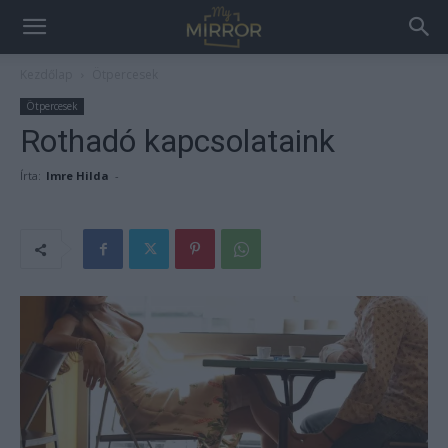
Kezdőlap
Ötpercesek
Ötpercesek
Rothadó kapcsolataink
Írta:
Imre Hilda
-