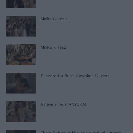
Minka 8. rész
Minka 7. rész
T. szereti a fiatal lányokat 12. rész
A nevem nem ANYUKA!
Elyna Robbs: Adéle és az örökölt árnyak