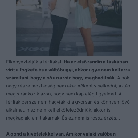
Elkényeztetjük a férfiakat.
Ha az első randin a táskában
virít a fogkefe és a váltóbugyi, akkor ugye nem kell arra
számítani, hogy a nő arra vár, hogy meghódítsák.
A nők
nagy része mostanság nem akar nőként viselkedni, aztán
meg siránkozik azon, hogy nem kap elég figyelmet. A
férfiak persze nem hagyják ki a gyorsan és könnyen jövő
alkalmat, hisz nem kell elköteleződniük, akkor is
megkapják, amit akarnak. És ez nem is rossz érzés…
A gond a kivételekkel van. Amikor valaki valóban