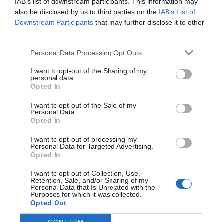
IAB’s list of downstream participants. This information may
also be disclosed by us to third parties on the
IAB’s List of
Downstream Participants
that may further disclose it to other
third parties.
Personal Data Processing Opt Outs
I want to opt-out of the Sharing of my
personal data.
Opted In
I want to opt-out of the Sale of my
Personal Data.
Opted In
Imre Hilda
I want to opt-out of processing my
Oktatás és nevelés területén dolgozom, de minden
Personal Data for Targeted Advertising.
szabadidőmben írok. Szeretek belesni a hétköznapok függönye
Opted In
mögé és közben keresem az embert, a nőt a jól legyártott álarcok
mögött. Néha meséket is írok, de gyakrabban novellákat,
I want to opt-out of Collection, Use,
Retention, Sale, and/or Sharing of my
cikkeket és apró vicces történeteket.
Personal Data that Is Unrelated with the
Purposes for which it was collected.
Opted Out