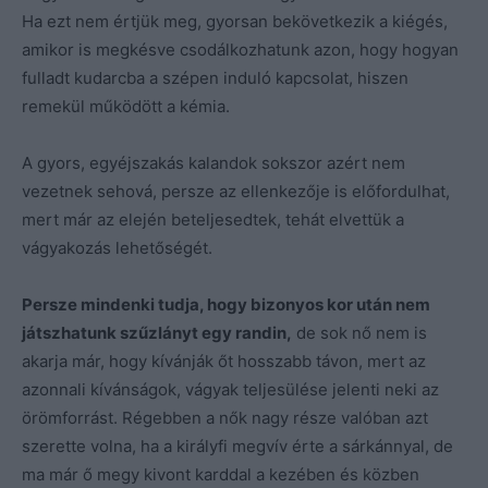
Ha ezt nem értjük meg, gyorsan bekövetkezik a kiégés,
amikor is megkésve csodálkozhatunk azon, hogy hogyan
fulladt kudarcba a szépen induló kapcsolat, hiszen
remekül működött a kémia.
A gyors, egyéjszakás kalandok sokszor azért nem
vezetnek sehová, persze az ellenkezője is előfordulhat,
mert már az elején beteljesedtek, tehát elvettük a
vágyakozás lehetőségét.
Persze mindenki tudja, hogy bizonyos kor után nem
játszhatunk szűzlányt egy randin,
de sok nő nem is
akarja már, hogy kívánják őt hosszabb távon, mert az
azonnali kívánságok, vágyak teljesülése jelenti neki az
örömforrást. Régebben a nők nagy része valóban azt
szerette volna, ha a királyfi megvív érte a sárkánnyal, de
ma már ő megy kivont karddal a kezében és közben