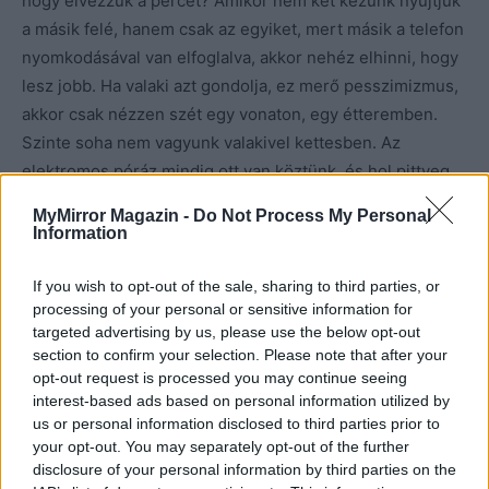
hogy élvezzük a percet? Amikor nem két kezünk nyújtjuk
a másik felé, hanem csak az egyiket, mert másik a telefon
nyomkodásával van elfoglalva, akkor nehéz elhinni, hogy
lesz jobb. Ha valaki azt gondolja, ez merő pesszimizmus,
akkor csak nézzen szét egy vonaton, egy étteremben.
Szinte soha nem vagyunk valakivel kettesben. Az
elektromos póráz mindig ott van köztünk, és hol pittyeg,
hol muzsikál, de az biztos, hogy kiránt bennünket abból a
MyMirror Magazin -
Do Not Process My Personal
mélységből, ahová a másra való figyelés, vagy a
Information
kíváncsiság helyezne. Ezek után mély tisztelet a
kivételnek!
If you wish to opt-out of the sale, sharing to third parties, or
processing of your personal or sensitive information for
targeted advertising by us, please use the below opt-out
Hogy van-e remény? Kell lennie…T alán… Hátha….
section to confirm your selection. Please note that after your
opt-out request is processed you may continue seeing
interest-based ads based on personal information utilized by
us or personal information disclosed to third parties prior to
your opt-out. You may separately opt-out of the further
disclosure of your personal information by third parties on the