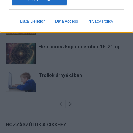
CONFIRM
KAPCSOLÓDÓ CIKKEK
TÖBB A SZERZŐTŐL
Bivalytej és vino rosso 9.rész
Data Deletion
Data Access
Privacy Policy
Heti horoszkóp december 15-21-ig
Trollok árnyékában
HOZZÁSZÓLOK A CIKKHEZ