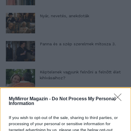
Nyár, nevetés, anekdoták
Panna és a szép szerelmek mítosza 3.
Képtelenek vagyunk felnőni a felnőtt élet
kihívásaihoz?
MyMirror Magazin -
Do Not Process My Personal
Altatógázos rablások Olaszországban
Information
If you wish to opt-out of the sale, sharing to third parties, or
processing of your personal or sensitive information for
A kislány, akit nem védett meg senki –
targeted advertising by us, please use the below opt-out