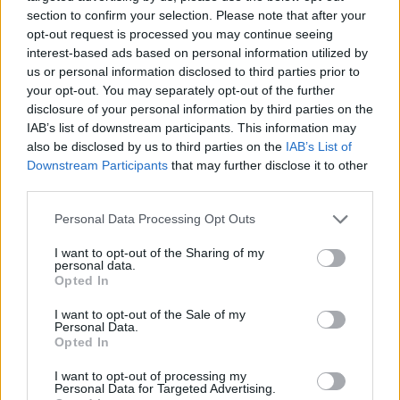
Lyhanna története
section to confirm your selection. Please note that after your
opt-out request is processed you may continue seeing
interest-based ads based on personal information utilized by
us or personal information disclosed to third parties prior to
T. Barnett: Gyilkosság a Garda-tónál 12.
your opt-out. You may separately opt-out of the further
rész
disclosure of your personal information by third parties on the
IAB’s list of downstream participants. This information may
also be disclosed by us to third parties on the
IAB’s List of
T. szereti a fiatal lányokat 13. rész
Downstream Participants
that may further disclose it to other
third parties.
Personal Data Processing Opt Outs
Minka 10. rész
I want to opt-out of the Sharing of my
personal data.
Opted In
I want to opt-out of the Sale of my
Personal Data.
Minka 9. rész
Opted In
I want to opt-out of processing my
Personal Data for Targeted Advertising.