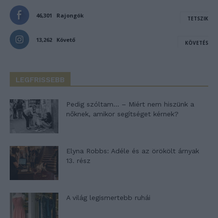
46,301
Rajongók
TETSZIK
13,262
Követő
KÖVETÉS
LEGFRISSEBB
Pedig szóltam… – Miért nem hiszünk a
nőknek, amikor segítséget kérnek?
Elyna Robbs: Adéle és az örökölt árnyak
13. rész
A világ legismertebb ruhái