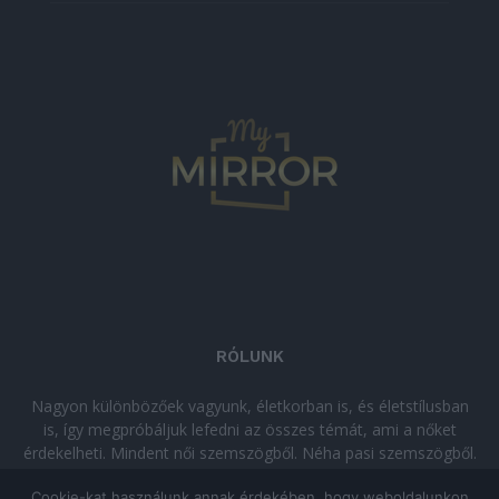
RÓLUNK
Nagyon különbözőek vagyunk, életkorban is, és életstílusban
is, így megpróbáljuk lefedni az összes témát, ami a nőket
érdekelheti. Mindent női szemszögből. Néha pasi szemszögből.
Néha komolyan, néha szórakozva. Olvass minket, ha egy kis
Cookie-kat használunk annak érdekében, hogy weboldalunkon