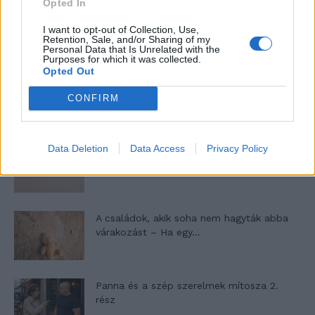
Opted In
Máltai kaland 7.
I want to opt-out of Collection, Use,
Retention, Sale, and/or Sharing of my
Personal Data that Is Unrelated with the
Purposes for which it was collected.
Opted Out
10 tanács, ha jobban akarod érezni magad
a hétköznapokban
CONFIRM
Data Deletion
Data Access
Privacy Policy
Egy ház, amely a tengerre és a fényre
nyílik – Villa...
A családok, akik soha nem hagyták abba
várakozást – Ha egy...
Panna és a szép szerelmek mítosza 2.
rész