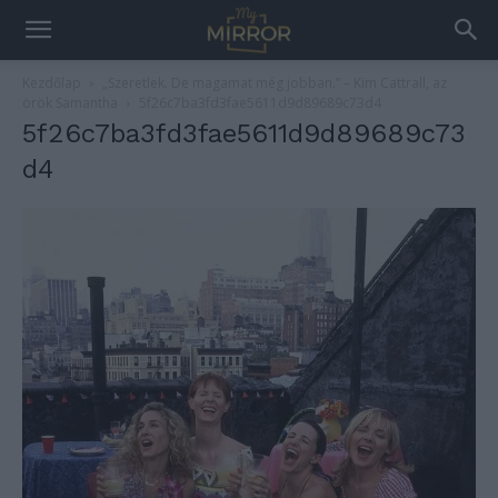
Kezdőlap
„Szeretlek. De magamat még jobban.” – Kim Cattrall, az
örök Samantha
5f26c7ba3fd3fae5611d9d89689c73d4
5f26c7ba3fd3fae5611d9d89689c73
d4