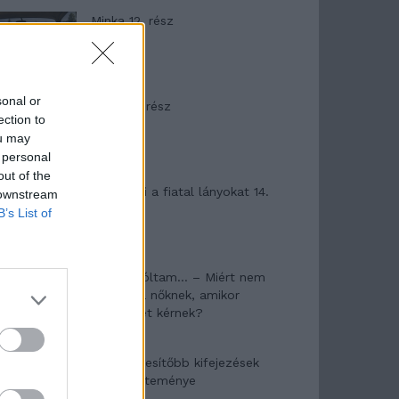
Minka 12. rész
sonal or
Minka 11. rész
ection to
ou may
 personal
out of the
T. szereti a fiatal lányokat 14.
 downstream
rész
B’s List of
Pedig szóltam… – Miért nem
hiszünk a nőknek, amikor
segítséget kérnek?
A legidegesítőbb kifejezések
laza gyűjteménye