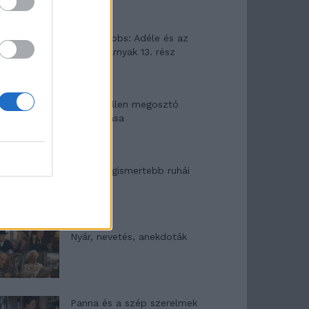
Elyna Robbs: Adéle és az
örökölt árnyak 13. rész
Woody Allen megosztó
zsenialitása
A világ legismertebb ruhái
Nyár, nevetés, anekdoták
Panna és a szép szerelmek