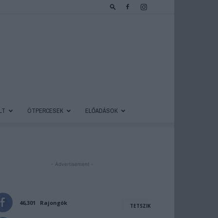
LT
ÖTPERCESEK
ELŐADÁSOK
- Advertisement -
46,301
Rajongók
TETSZIK