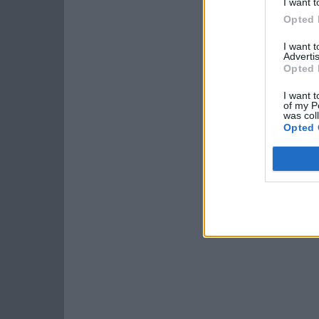
I want t
Opted 
I want 
Advertis
Opted 
I want t
of my P
was col
Opted 