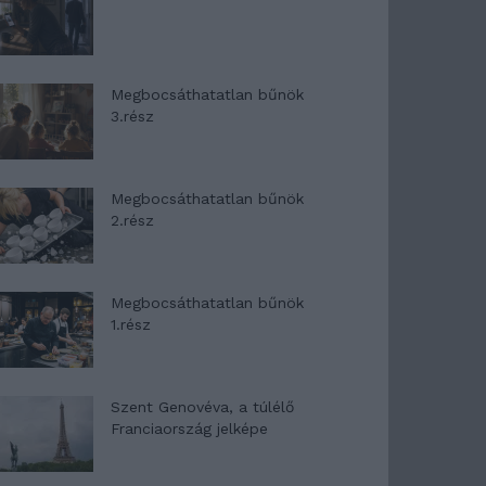
Megbocsáthatatlan bűnök
3.rész
Megbocsáthatatlan bűnök
2.rész
Megbocsáthatatlan bűnök
1.rész
Szent Genovéva, a túlélő
Franciaország jelképe