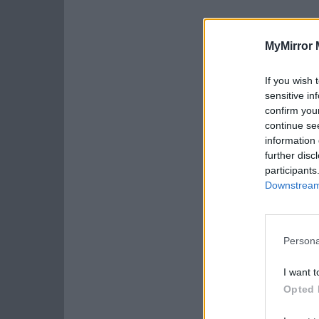
MyMirror 
If you wish 
sensitive in
confirm you
continue se
information 
further disc
participants
Downstream 
Persona
I want t
Opted 