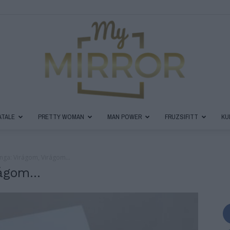
ATALE
PRETTY WOMAN
MAN POWER
FRUZSIFITT
KU
MyMirror
inga: Virágom, Virágom...
irágom…
Magazin