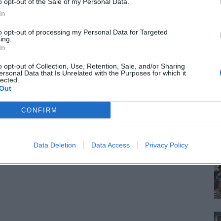
o opt-out of the Sale of my Personal Data.
In
to opt-out of processing my Personal Data for Targeted
ing.
In
o opt-out of Collection, Use, Retention, Sale, and/or Sharing
ersonal Data that Is Unrelated with the Purposes for which it
lected.
Out
CONFIRM
Data Deletion
Data Access
Privacy Policy