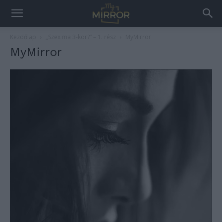
Kezdőlap
„Szex ma 3-kor?” – 1. rész
MyMirror
MyMirror