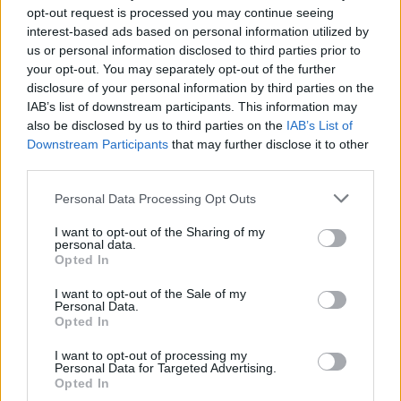
opt-out request is processed you may continue seeing
interest-based ads based on personal information utilized by
Minka 12. rész
us or personal information disclosed to third parties prior to
your opt-out. You may separately opt-out of the further
disclosure of your personal information by third parties on the
IAB’s list of downstream participants. This information may
Minka 11. rész
also be disclosed by us to third parties on the
IAB’s List of
Downstream Participants
that may further disclose it to other
third parties.
Personal Data Processing Opt Outs
T. szereti a fiatal lányokat 14. rész
I want to opt-out of the Sharing of my
personal data.
Opted In
Pedig szóltam… – Miért nem hiszünk a
I want to opt-out of the Sale of my
Personal Data.
nőknek, amikor segítséget kérnek?
Opted In
I want to opt-out of processing my
Personal Data for Targeted Advertising.
A legidegesítőbb kifejezések laza
Opted In
gyűjteménye