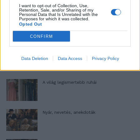
I want to opt-out of Collection, Use,
Retention, Sale, and/or Sharing of my
Personal Data that Is Unrelated with the
Purposes for which it was collected.
Elyna Robbs: Adéle és az örökölt árnyak
Opted Out
13. rész
CONFIRM
Woody Allen megosztó zsenialitása
Data Deletion
Data Access
Privacy Policy
A világ legismertebb ruhái
Nyár, nevetés, anekdoták