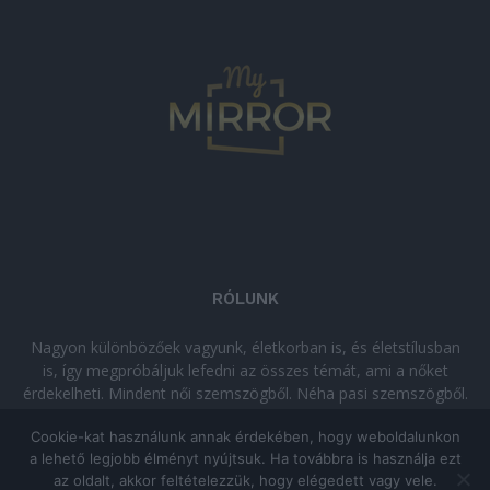
RÓLUNK
Nagyon különbözőek vagyunk, életkorban is, és életstílusban
is, így megpróbáljuk lefedni az összes témát, ami a nőket
érdekelheti. Mindent női szemszögből. Néha pasi szemszögből.
Néha komolyan, néha szórakozva. Olvass minket, ha egy kis
Cookie-kat használunk annak érdekében, hogy weboldalunkon
kikapcsolódásra vágysz!
a lehető legjobb élményt nyújtsuk. Ha továbbra is használja ezt
az oldalt, akkor feltételezzük, hogy elégedett vagy vele.