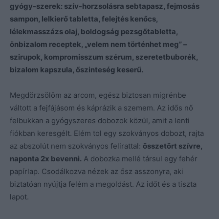
gyógy-szerek: szív-horzsolásra sebtapasz, fejmosás
sampon, lelkierő tabletta, felejtés kenőcs,
lélekmasszázs olaj, boldogság pezsgőtabletta,
önbizalom receptek, „velem nem történhet meg” –
szirupok, kompromisszum szérum, szeretetbuborék,
bizalom kapszula, őszinteség keserű.
Megdörzsölöm az arcom, egész biztosan migrénbe
váltott a fejfájásom és káprázik a szemem. Az idős nő
felbukkan a gyógyszeres dobozok közül, amit a lenti
fiókban keresgélt. Elém tol egy szokványos dobozt, rajta
az abszolút nem szokványos felirattal:
összetört szívre,
naponta 2x bevenni.
A dobozka mellé társul egy fehér
papírlap. Csodálkozva nézek az ősz asszonyra, aki
biztatóan nyújtja felém a megoldást. Az időt és a tiszta
lapot.