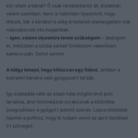
süt rólam a bánat? Ő csak rendületlenül áll, biztatóan
velem szemben. Nem is hallottam ilyesmiről, hogy
létezik, bár a kérdést is elég értetlenül elemezgetem már
másodpercek óta magamban.
–
Igen, valami olyasmire lenne szükségem
– dadogom
el, miközben a szoba sarkait fürkészem valamilyen
kamera után. Sehol semmi.
A hölgy lehajol, hogy kihúzzon egy fiókot,
amiben a
szerelmi bánatra való gyógyszert tartják.
Így szabaddá válik az eladó háta mögött lévő polc
tartalma, ahol felcímkézve sorakoznak a különféle
üvegcsékben a gyógyírt jelentő szerek. Lopva közelebb
hajolok a pulthoz, hogy ki tudjam venni az apró betűkkel
írt szöveget: