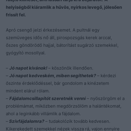
helyiségből kiáramlik a hűvös, nyirkos levegő, jólesően
frissít fel.
Apró csengő jelzi érkezésemet. A pultnál egy
szemüveges idős nő áll, pirospozsgás kerek arccal,
őszes göndörödő hajjal, bátorítást sugárzó szemekkel,
gyógyító mosollyal.
–
Jó napot kívánok!
– köszönök illendően.
–
Jó napot kedveském, miben segíthetek?
– kérdezi
őszinte érdeklődéssel, bár gondolom a kinézetem
mindent elárul rólam.
–
Fájdalomcsillapítót szeretnék venni
– nyöszörgöm el a
problémámat, miközben megdörzsölöm a halántékomat,
ahol a leginkább villámlik a fájdalom.
–
Szívfájdalomra?
– tudakolózik tovább kedvesen.
Kikerekedett szemekkel nézek vissza rá, vajon ennyire