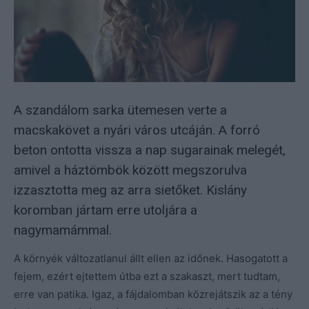
A szandálom sarka ütemesen verte a
macskakövet a nyári város utcáján. A forró
beton ontotta vissza a nap sugarainak melegét,
amivel a háztömbök között megszorulva
izzasztotta meg az arra sietőket. Kislány
koromban jártam erre utoljára a
nagymamámmal.
A környék változatlanul állt ellen az időnek. Hasogatott a
fejem, ezért ejtettem útba ezt a szakaszt, mert tudtam,
erre van patika. Igaz, a fájdalomban közrejátszik az a tény