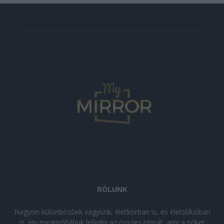
RÓLUNK
Nagyon különbözőek vagyunk, életkorban is, és életstílusban
is, így megpróbáljuk lefedni az összes témát, ami a nőket