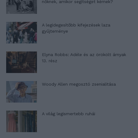
nőknek, amikor segítséget kérnek?
A legidegesítőbb kifejezések laza
gyűjteménye
Elyna Robbs: Adéle és az örökölt árnyak
13. rész
Woody Allen megosztó zsenialitása
A világ legismertebb ruhái