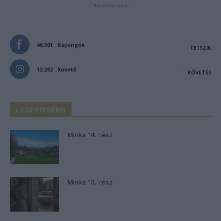
- Advertisement -
46,301
Rajongók
TETSZIK
13,262
Követő
KÖVETÉS
LEGFRISSEBB
Minka 14. rész
Minka 13. rész