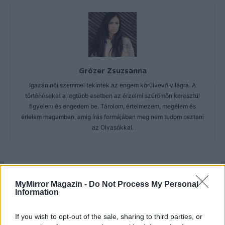
Grózer Zsuzsanna
Igazán női szemmel tekintek az engem körülvevő világra. A
történéseket a legtöbb esetben az érzelmi szűrőmön keresztül
figyelem és engedem be. Tárolom, értelmezem, megélem és
érlelem magamban, amíg írás formájában meg nem tudom osztani
az Olvasókkal.
KAPCSOLÓDÓ CIKKEK
TÖBB A SZERZŐTŐL
MyMirror Magazin -
Do Not Process My Personal
Information
Bivalytej és vino rosso 9.rész
If you wish to opt-out of the sale, sharing to third parties, or