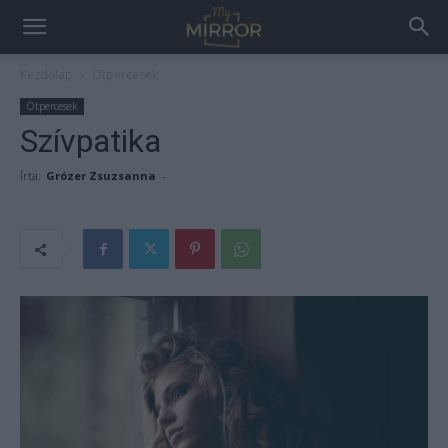
Kezdőlap
Ötpercesek
Ötpercesek
Szívpatika
Írta:
Grózer Zsuzsanna
-