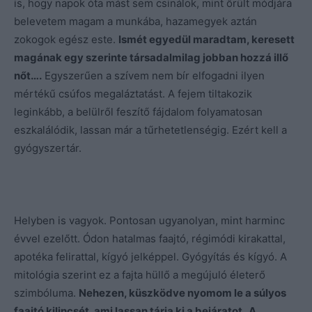
is, hogy napok óta mást sem csinálok, mint őrült módjára
belevetem magam a munkába, hazamegyek aztán
zokogok egész este.
Ismét egyedül maradtam, keresett
magának egy szerinte társadalmilag jobban hozzá illő
nőt….
Egyszerűen a szívem nem bír elfogadni ilyen
mértékű csúfos megaláztatást. A fejem tiltakozik
leginkább, a belülről feszítő fájdalom folyamatosan
eszkalálódik, lassan már a tűrhetetlenségig. Ezért kell a
gyógyszertár.
Helyben is vagyok. Pontosan ugyanolyan, mint harminc
évvel ezelőtt. Ódon hatalmas faajtó, régimódi kirakattal,
apotéka felirattal, kígyó jelképpel. Gyógyítás és kígyó. A
mitológia szerint ez a fajta hüllő a megújuló életerő
szimbóluma.
Nehezen, küszködve nyomom le a súlyos
faajtó kilincsét, ami lassan tárja ki a bejáratot. A