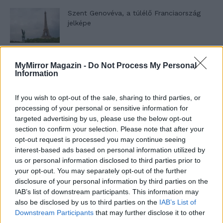
Szent Genovéva, a túlélő Franciaország
jelképe
Minka 12. rész
MyMirror Magazin -
Do Not Process My Personal
Information
If you wish to opt-out of the sale, sharing to third parties, or
processing of your personal or sensitive information for
Minka 11. rész
targeted advertising by us, please use the below opt-out
section to confirm your selection. Please note that after your
opt-out request is processed you may continue seeing
interest-based ads based on personal information utilized by
T. szereti a fiatal lányokat 14. rész
us or personal information disclosed to third parties prior to
your opt-out. You may separately opt-out of the further
disclosure of your personal information by third parties on the
IAB’s list of downstream participants. This information may
also be disclosed by us to third parties on the
IAB’s List of
Pedig szóltam… – Miért nem hiszünk a
Downstream Participants
that may further disclose it to other
nőknek, amikor segítséget kérnek?
third parties.