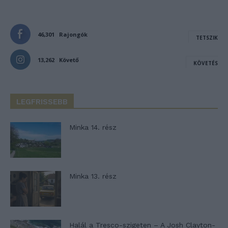
46,301
Rajongók
TETSZIK
13,262
Követő
KÖVETÉS
LEGFRISSEBB
Minka 14. rész
Minka 13. rész
Halál a Tresco-szigeten – A Josh Clayton-