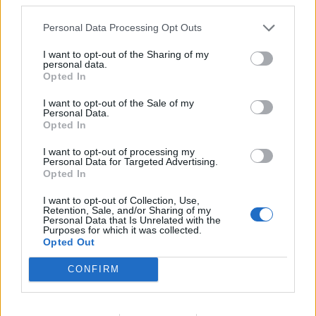
Personal Data Processing Opt Outs
A legidegesítőbb kifejezések laza
I want to opt-out of the Sharing of my
gyűjteménye
personal data.
Opted In
I want to opt-out of the Sale of my
Elyna Robbs: Adéle és az örökölt árnyak
Personal Data.
13. rész
Opted In
I want to opt-out of processing my
Personal Data for Targeted Advertising.
Opted In
Woody Allen megosztó zsenialitása
I want to opt-out of Collection, Use,
Retention, Sale, and/or Sharing of my
Personal Data that Is Unrelated with the
Purposes for which it was collected.
Opted Out
A világ legismertebb ruhái
CONFIRM
Nyár, nevetés, anekdoták