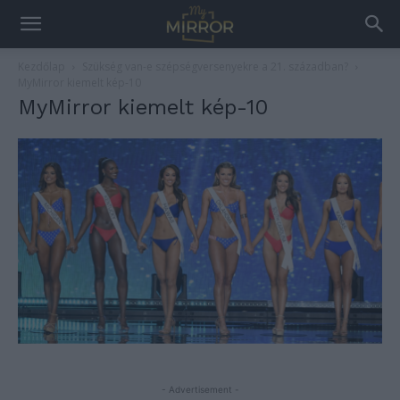
Kezdőlap
Szükség van-e szépségversenyekre a 21. században?
MyMirror kiemelt kép-10
MyMirror kiemelt kép-10
- Advertisement -