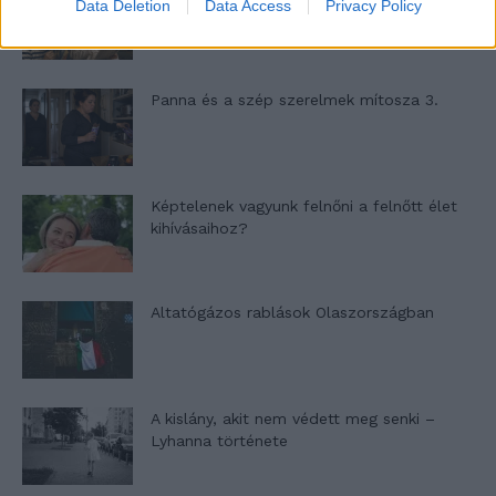
Data Deletion
Data Access
Privacy Policy
Panna és a szép szerelmek mítosza 3.
Képtelenek vagyunk felnőni a felnőtt élet
kihívásaihoz?
Altatógázos rablások Olaszországban
A kislány, akit nem védett meg senki –
Lyhanna története