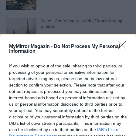
Szent Genovéva, a túlélő Franciaország
jelképe
MyMirror Magazin -
Do Not Process My Personal
Minka 12. rész
Information
If you wish to opt-out of the sale, sharing to third parties, or
processing of your personal or sensitive information for
targeted advertising by us, please use the below opt-out
Minka 11. rész
section to confirm your selection. Please note that after your
opt-out request is processed you may continue seeing
interest-based ads based on personal information utilized by
us or personal information disclosed to third parties prior to
T. szereti a fiatal lányokat 14. rész
your opt-out. You may separately opt-out of the further
disclosure of your personal information by third parties on the
IAB’s list of downstream participants. This information may
also be disclosed by us to third parties on the
IAB’s List of
Downstream Participants
that may further disclose it to other