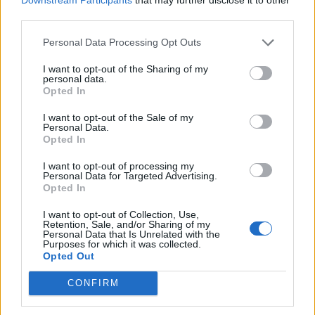
Pedig szóltam… – Miért nem hiszünk a
third parties.
nőknek, amikor segítséget kérnek?
Personal Data Processing Opt Outs
I want to opt-out of the Sharing of my
A legidegesítőbb kifejezések laza
personal data.
gyűjteménye
Opted In
I want to opt-out of the Sale of my
Personal Data.
Elyna Robbs: Adéle és az örökölt árnyak
Opted In
13. rész
I want to opt-out of processing my
Personal Data for Targeted Advertising.
Opted In
Woody Allen megosztó zsenialitása
I want to opt-out of Collection, Use,
Retention, Sale, and/or Sharing of my
Personal Data that Is Unrelated with the
Purposes for which it was collected.
Opted Out
A világ legismertebb ruhái
CONFIRM