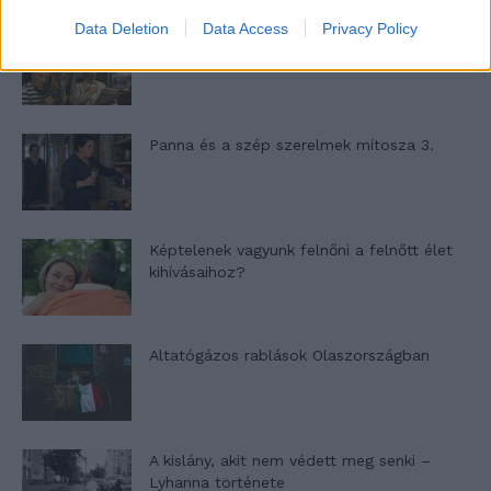
Data Deletion
Data Access
Privacy Policy
Nyár, nevetés, anekdoták
Panna és a szép szerelmek mítosza 3.
Képtelenek vagyunk felnőni a felnőtt élet
kihívásaihoz?
Altatógázos rablások Olaszországban
A kislány, akit nem védett meg senki –
Lyhanna története