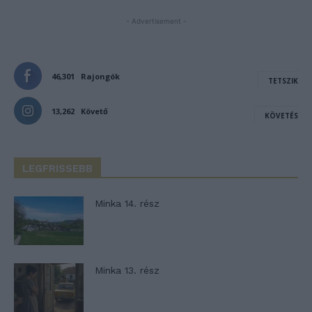
- Advertisement -
46,301
Rajongók
TETSZIK
13,262
Követő
KÖVETÉS
LEGFRISSEBB
Minka 14. rész
Minka 13. rész