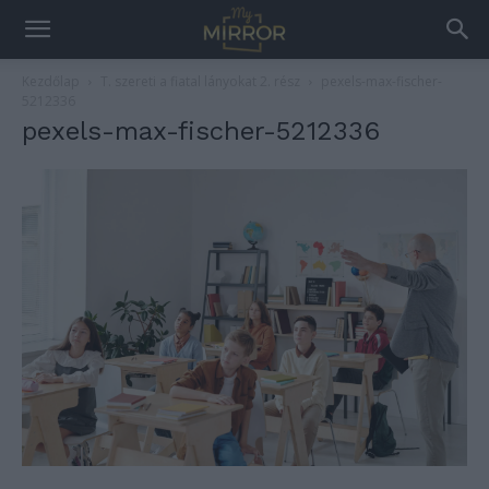
Kezdőlap
T. szereti a fiatal lányokat 2. rész
pexels-max-fischer-
5212336
pexels-max-fischer-5212336