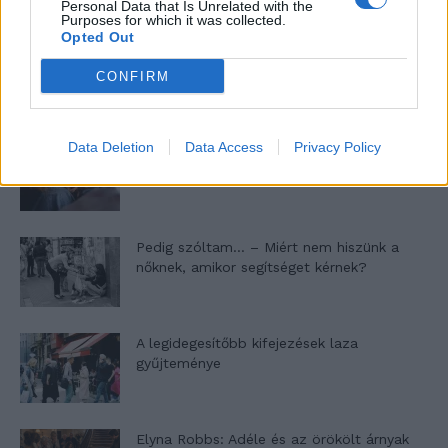
Personal Data that Is Unrelated with the
Purposes for which it was collected.
Opted Out
Minka 11. rész
CONFIRM
Data Deletion
Data Access
Privacy Policy
T. szereti a fiatal lányokat 14. rész
Pedig szóltam… – Miért nem hiszünk a
nőknek, amikor segítséget kérnek?
A legidegesítőbb kifejezések laza
gyűjteménye
Elyna Robbs: Adéle és az örökölt árnyak