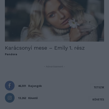
Karácsonyi mese – Emily 1. rész
Pandora
- Advertisement -
46,301
Rajongók
TETSZIK
13,262
Követő
KÖVETÉS