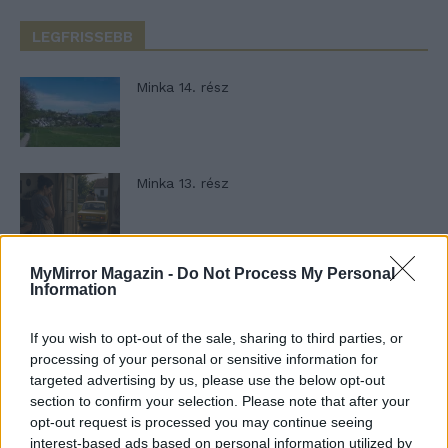
LEGFRISSEBB
Minka 14. rész
Minka 13. rész
MyMirror Magazin -
Do Not Process My Personal
Halál a Tresco-szigeten – A Josh Clayton-
Information
ügy
If you wish to opt-out of the sale, sharing to third parties, or
processing of your personal or sensitive information for
Öt másodperc
targeted advertising by us, please use the below opt-out
section to confirm your selection. Please note that after your
opt-out request is processed you may continue seeing
interest-based ads based on personal information utilized by