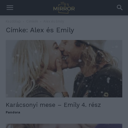
Kezdőlap
Címkék
Alex és Emily
Címke: Alex és Emily
Karácsonyi mese – Emily 4. rész
Pandora