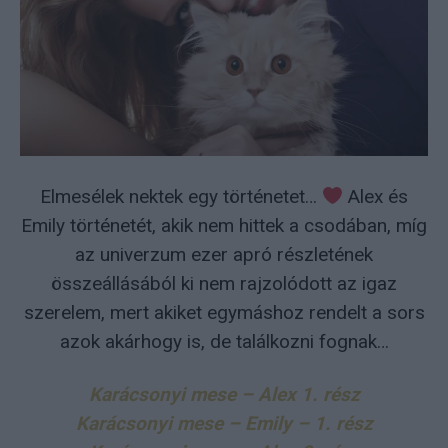
Elmesélek nektek egy történetet…
Alex és
Emily történetét, akik nem hittek a csodában, míg
az univerzum ezer apró részletének
összeállásából ki nem rajzolódott az igaz
szerelem, mert akiket egymáshoz rendelt a sors
azok akárhogy is, de találkozni fognak…
Karácsonyi mese – Alex 1. rész
Karácsonyi mese – Emily – 1. rész