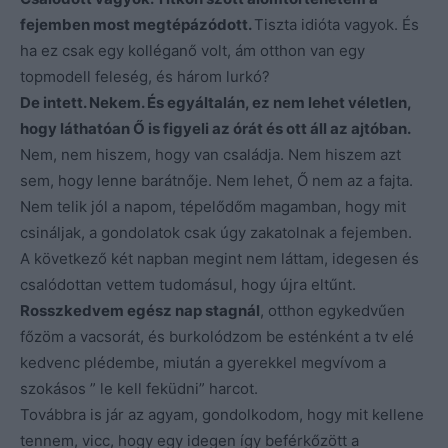
fejemben most megtépázódott.
Tiszta idióta vagyok. És
ha ez csak egy kolléganő volt, ám otthon van egy
topmodell feleség, és három lurkó?
De intett. Nekem. És egyáltalán, ez nem lehet véletlen,
hogy láthatóan Ő is figyeli az órát és ott áll az ajtóban.
Nem, nem hiszem, hogy van családja. Nem hiszem azt
sem, hogy lenne barátnője. Nem lehet, Ő nem az a fajta.
Nem telik jól a napom, tépelődőm magamban, hogy mit
csináljak, a gondolatok csak úgy zakatolnak a fejemben.
A következő két napban megint nem láttam, idegesen és
csalódottan vettem tudomásul, hogy újra eltűnt.
Rosszkedvem egész nap stagnál
, otthon egykedvűen
főzöm a vacsorát, és burkolódzom be esténként a tv elé
kedvenc plédembe, miután a gyerekkel megvívom a
szokásos ” le kell feküdni” harcot.
Továbbra is jár az agyam, gondolkodom, hogy mit kellene
tennem, vicc, hogy egy idegen így beférkőzött a