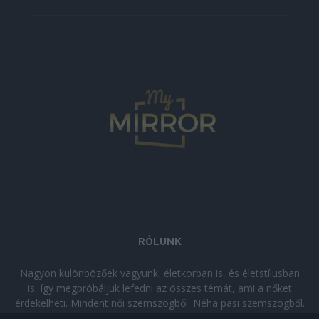
RÓLUNK
Nagyon különbözőek vagyunk, életkorban is, és életstílusban
is, így megpróbáljuk lefedni az összes témát, ami a nőket
érdekelheti. Mindent női szemszögből. Néha pasi szemszögből.
Néha komolyan, néha szórakozva. Olvass minket, ha egy kis