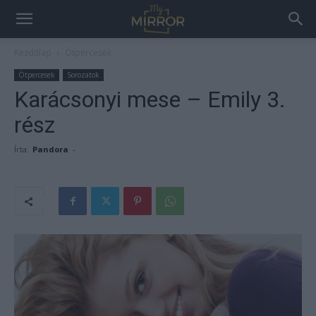
Kezdőlap
Ötpercesek
Ötpercesek
Sorozatok
Karácsonyi mese – Emily 3.
rész
Írta:
Pandora
-