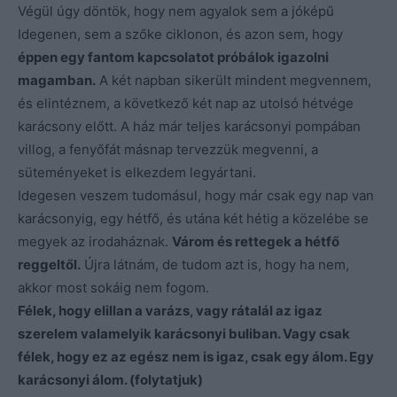
Végül úgy döntök, hogy nem agyalok sem a jóképű
Idegenen, sem a szőke ciklonon, és azon sem, hogy
éppen egy fantom kapcsolatot próbálok igazolni
magamban.
A két napban sikerült mindent megvennem,
és elintéznem, a következő két nap az utolsó hétvége
karácsony előtt. A ház már teljes karácsonyi pompában
villog, a fenyőfát másnap tervezzük megvenni, a
süteményeket is elkezdem legyártani.
Idegesen veszem tudomásul, hogy már csak egy nap van
karácsonyig, egy hétfő, és utána két hétig a közelébe se
megyek az irodaháznak.
Várom és rettegek a hétfő
reggeltől.
Újra látnám, de tudom azt is, hogy ha nem,
akkor most sokáig nem fogom.
Félek, hogy elillan a varázs, vagy rátalál az igaz
szerelem valamelyik karácsonyi buliban. Vagy csak
félek, hogy ez az egész nem is igaz, csak egy álom. Egy
karácsonyi álom. (folytatjuk)