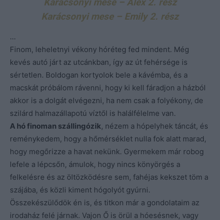
Karácsonyi mese – Alex 2. rész
Karácsonyi mese – Emily 2. rész
…
Finom, leheletnyi vékony hóréteg fed mindent. Még
kevés autó járt az utcánkban, így az út fehérsége is
sértetlen. Boldogan kortyolok bele a kávémba, és a
macskát próbálom rávenni, hogy ki kell fáradjon a házból
akkor is a dolgát elvégezni, ha nem csak a folyékony, de
szilárd halmazállapotú víztől is halálfélelme van.
A hó finoman szállingózik
, nézem a hópelyhek táncát, és
reménykedem, hogy a hőmérséklet nulla fok alatt marad,
hogy megőrizze a havat nekünk. Gyermekem már robog
lefele a lépcsőn, ámulok, hogy nincs könyörgés a
felkelésre és az öltözködésre sem, fahéjas kekszet töm a
szájába, és közli kiment hógolyót gyúrni.
Összekészülődök én is, és titkon már a gondolataim az
irodaház felé járnak. Vajon Ő is örül a hóesésnek, vagy