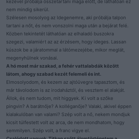
kezével próbálja összetartani maga előtt, de láthatóan ez
nem mindig sikerül.
Szélesen mosolyog az Idegenemre, aki próbálja talpon
tartani a nőt, és nem vonszolni maga után a bejárat felé.
Közben tekintetét láthatóan az elhaladó buszokra
szegezi, valamiért az az érzésem, hogy ideges. Lassan
kúszok be a járatommal a látómezejébe, mikor meglát,
megenyhülnek vonásai.
A hó most már szakad, a fehér vattalabdák között
látom, ahogy szabad kezét felemeli és int.
Elmosolyodom, és kezem az ajtóüvegre tapasztom, és
már távolodom is az irodaháztól, és vesztem el alakját.
Állok, és nem tudom, mit higgyek. Ki volt a szőke
pingvin? A barátnője? A kolléganője? Valaki, akivel éppen
kialakulóban van valami? Szép volt a nő, nekem mondjuk
kicsit túlfestett volt az arca, de nem mondhatom, hogy
semmilyen. Szép volt, a franc vigye el.
Csalódott vagyok. Titkon szőtt álomtörténetem a