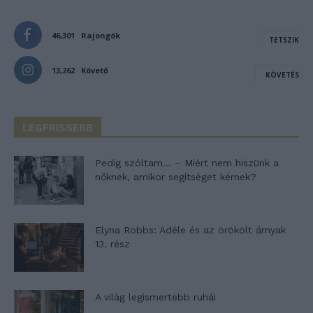
46,301
Rajongók
TETSZIK
13,262
Követő
KÖVETÉS
LEGFRISSEBB
Pedig szóltam… – Miért nem hiszünk a
nőknek, amikor segítséget kérnek?
Elyna Robbs: Adéle és az örökölt árnyak
13. rész
A világ legismertebb ruhái