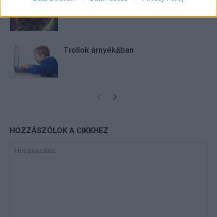
Heti horoszkóp december 15-21-ig
Trollok árnyékában
HOZZÁSZÓLOK A CIKKHEZ