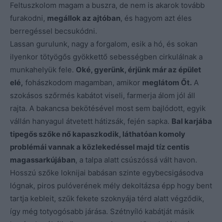
Feltuszkolom magam a buszra, de nem is akarok tovább
furakodni,
megállok az ajtóban
, és hagyom azt éles
berregéssel becsukódni.
Lassan gurulunk, nagy a forgalom, esik a hó, és sokan
ilyenkor tötyögős gyökkettő sebességben cirkulálnak a
munkahelyük fele.
Oké, gyerünk, érjünk már az épület
elé,
fohászkodom magamban, amikor
meglátom Őt.
A
szokásos szőrmés kabátot viseli, farmerja álom jól áll
rajta. A bakancsa bekötésével most sem bajlódott, egyik
vállán hanyagul átvetett hátizsák, fején sapka.
Bal karjába
tipegős szőke nő kapaszkodik, láthatóan komoly
problémái vannak a közlekedéssel majd tíz centis
magassarkújában
, a talpa alatt csúszóssá vált havon.
Hosszú szőke loknijai babásan szinte egybecsigásodva
lógnak, piros pulóverének mély dekoltázsa épp hogy bent
tartja kebleit, szűk fekete szoknyája térd alatt végződik,
így még totyogósabb járása. Szétnyíló kabátját másik