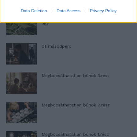
Data Deletion
Data Access
Privacy Policy
Halál a Tresco-szigeten – A Josh Clayton-
ügy
Öt másodperc
Megbocsáthatatlan bűnök 3.rész
Megbocsáthatatlan bűnök 2.rész
Megbocsáthatatlan bűnök 1.rész