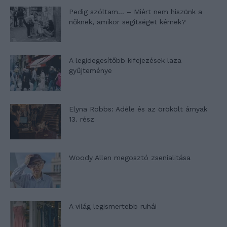
Pedig szóltam… – Miért nem hiszünk a
nőknek, amikor segítséget kérnek?
A legidegesítőbb kifejezések laza
gyűjteménye
Elyna Robbs: Adéle és az örökölt árnyak
13. rész
Woody Allen megosztó zsenialitása
A világ legismertebb ruhái