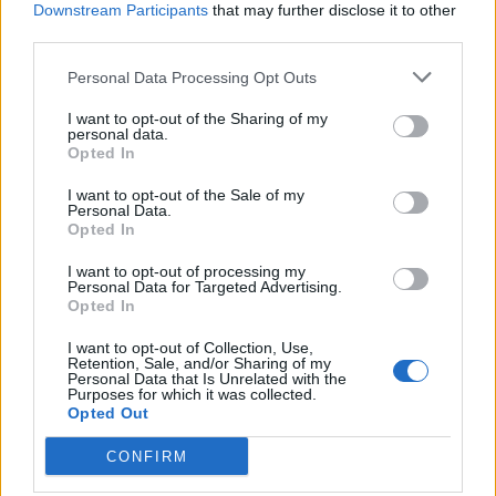
Downstream Participants
that may further disclose it to other
third parties.
- Advertisement -
Personal Data Processing Opt Outs
I want to opt-out of the Sharing of my
personal data.
46,301
Rajongók
TETSZIK
Opted In
I want to opt-out of the Sale of my
13,262
Követő
KÖVETÉS
Personal Data.
Opted In
I want to opt-out of processing my
Personal Data for Targeted Advertising.
LEGFRISSEBB
Opted In
Minka 14. rész
I want to opt-out of Collection, Use,
Retention, Sale, and/or Sharing of my
Personal Data that Is Unrelated with the
Purposes for which it was collected.
Opted Out
Minka 13. rész
CONFIRM