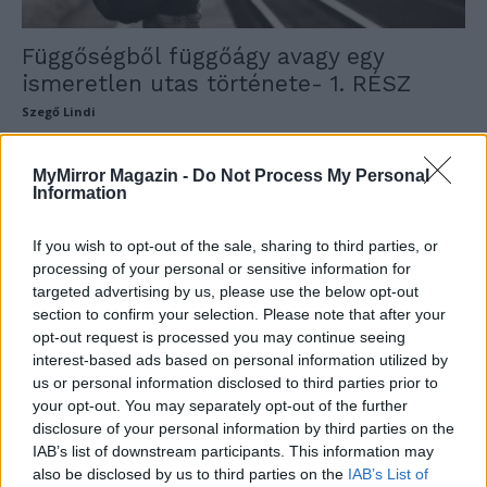
Függőségből függőágy avagy egy
ismeretlen utas története- 1. RÉSZ
Szegő Lindi
MyMirror Magazin -
Do Not Process My Personal
Information
If you wish to opt-out of the sale, sharing to third parties, or
processing of your personal or sensitive information for
targeted advertising by us, please use the below opt-out
section to confirm your selection. Please note that after your
opt-out request is processed you may continue seeing
interest-based ads based on personal information utilized by
us or personal information disclosed to third parties prior to
„A gyerekeim egy önző parasztból
your opt-out. You may separately opt-out of the further
csináltak egy sokkal jobb embert.”-
disclosure of your personal information by third parties on the
IAB’s list of downstream participants. This information may
Interjú...
also be disclosed by us to third parties on the
IAB’s List of
Szegő Lindi