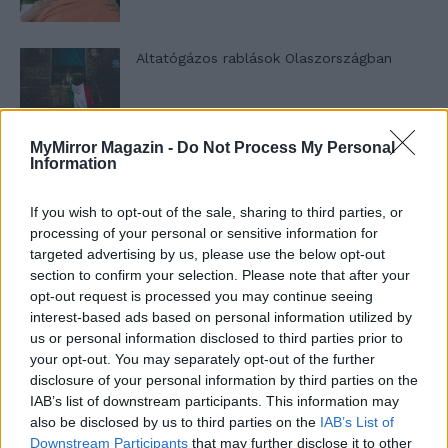
Altatógázos rablások Olaszországban
MyMirror Magazin -
Do Not Process My Personal
A kislány, akit nem védett meg senki –
Information
Lyhanna története
If you wish to opt-out of the sale, sharing to third parties, or
processing of your personal or sensitive information for
T. Barnett: Gyilkosság a Garda-tónál 12.
targeted advertising by us, please use the below opt-out
rész
section to confirm your selection. Please note that after your
opt-out request is processed you may continue seeing
interest-based ads based on personal information utilized by
us or personal information disclosed to third parties prior to
T. szereti a fiatal lányokat 13. rész
your opt-out. You may separately opt-out of the further
disclosure of your personal information by third parties on the
IAB’s list of downstream participants. This information may
also be disclosed by us to third parties on the
IAB’s List of
Minka 10. rész
Downstream Participants
that may further disclose it to other