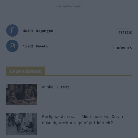
- Advertisement -
46,301
Rajongók
TETSZIK
13,262
Követő
KÖVETÉS
LEGFRISSEBB
Minka 11. rész
Pedig szóltam… – Miért nem hiszünk a
nőknek, amikor segítséget kérnek?