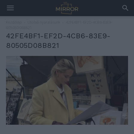
Kezdőlap
Utolsó nyaralásunk
42FE4BF1-EF2D-4CB6-83E9-
80505D08B821
42FE4BF1-EF2D-4CB6-83E9-
80505D08B821