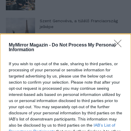
Szent Genovéva, a túlélő Franciaország
jelképe
MyMirror Magazin -
Do Not Process My Personal
Minka 12. rész
Information
If you wish to opt-out of the sale, sharing to third parties, or
processing of your personal or sensitive information for
targeted advertising by us, please use the below opt-out
Minka 11. rész
section to confirm your selection. Please note that after your
opt-out request is processed you may continue seeing
interest-based ads based on personal information utilized by
us or personal information disclosed to third parties prior to
T. szereti a fiatal lányokat 14. rész
your opt-out. You may separately opt-out of the further
disclosure of your personal information by third parties on the
IAB’s list of downstream participants. This information may
also be disclosed by us to third parties on the
IAB’s List of