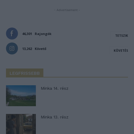
- Advertisement -
46,301
Rajongók
TETSZIK
13,262
Követő
KÖVETÉS
LEGFRISSEBB
Minka 14. rész
Minka 13. rész