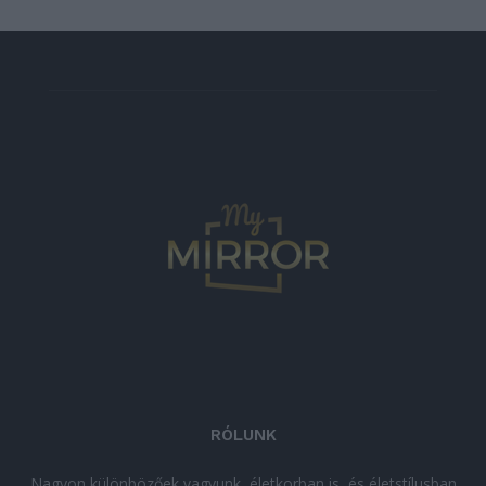
RÓLUNK
Nagyon különbözőek vagyunk, életkorban is, és életstílusban