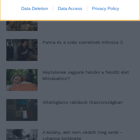
Data Deletion
Data Access
Privacy Policy
Nyár, nevetés, anekdoták
Panna és a szép szerelmek mítosza 3.
Képtelenek vagyunk felnőni a felnőtt élet
kihívásaihoz?
Altatógázos rablások Olaszországban
A kislány, akit nem védett meg senki –
Lyhanna története