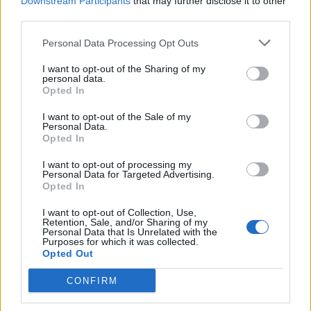
Downstream Participants
that may further disclose it to other
Pedig szóltam… – Miért nem hiszünk a
third parties.
nőknek, amikor segítséget kérnek?
Personal Data Processing Opt Outs
I want to opt-out of the Sharing of my
A legidegesítőbb kifejezések laza
personal data.
gyűjteménye
Opted In
I want to opt-out of the Sale of my
Personal Data.
Opted In
Elyna Robbs: Adéle és az örökölt árnyak
13. rész
I want to opt-out of processing my
Personal Data for Targeted Advertising.
Opted In
Woody Allen megosztó zsenialitása
I want to opt-out of Collection, Use,
Retention, Sale, and/or Sharing of my
Personal Data that Is Unrelated with the
Purposes for which it was collected.
Opted Out
A világ legismertebb ruhái
CONFIRM