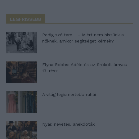
LEGFRISSEBB
Pedig szóltam… – Miért nem hiszünk a
nőknek, amikor segítséget kérnek?
Elyna Robbs: Adéle és az örökölt árnyak
13. rész
A világ legismertebb ruhái
Nyár, nevetés, anekdoták