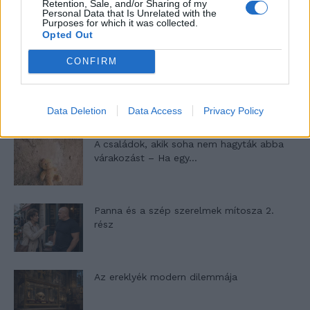
Retention, Sale, and/or Sharing of my
10 tanács, ha jobban akarod érezni magad
Personal Data that Is Unrelated with the
Purposes for which it was collected.
a hétköznapokban
Opted Out
CONFIRM
Egy ház, amely a tengerre és a fényre
nyílik – Villa...
Data Deletion
Data Access
Privacy Policy
A családok, akik soha nem hagyták abba
várakozást – Ha egy...
Panna és a szép szerelmek mítosza 2.
rész
Az ereklyék modern dilemmája