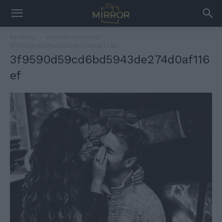
Kezdőlap
Vajon mi van odaát?
3f9590d59cd6bd5943de274d0af116ef
3f9590d59cd6bd5943de274d0af116
ef