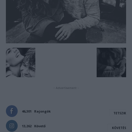
- Advertisement -
46,301
Rajongók
TETSZIK
13,262
Követő
KÖVETÉS