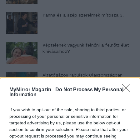
Panna és a szép szerelmek mítosza 3.
Képtelenek vagyunk felnőni a felnőtt élet
kihívásaihoz?
Altatógázos rablások Olaszországban
MyMirror Magazin -
Do Not Process My Personal
Information
A kislány, akit nem védett meg senki –
If you wish to opt-out of the sale, sharing to third parties, or
Lyhanna története
processing of your personal or sensitive information for
targeted advertising by us, please use the below opt-out
section to confirm your selection. Please note that after your
T. Barnett: Gyilkosság a Garda-tónál 12.
opt-out request is processed you may continue seeing