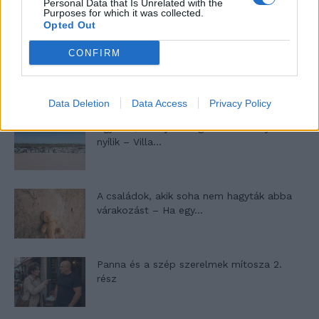
Personal Data that Is Unrelated with the
Purposes for which it was collected.
Opted Out
CONFIRM
10 tanács, ha jobban akarod érezni magad
a hétköznapokban
Data Deletion
Data Access
Privacy Policy
Egy ház, amely a tengerre és a fényre
nyílik – Villa...
A családok, akik soha nem hagyták abba
várakozást – Ha egy...
Panna és a szép szerelmek mítosza 2.
rész