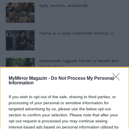
Nyár, nevetés, anekdoták
Panna és a szép szerelmek mítosza 3.
Képtelenek vagyunk felnőni a felnőtt élet
kihívásaihoz?
MyMirror Magazin -
Do Not Process My Personal
Information
Altatógázos rablások Olaszországban
If you wish to opt-out of the sale, sharing to third parties, or
processing of your personal or sensitive information for
targeted advertising by us, please use the below opt-out
section to confirm your selection. Please note that after your
A kislány, akit nem védett meg senki –
opt-out request is processed you may continue seeing
Lyhanna története
interest-based ads based on personal information utilized by