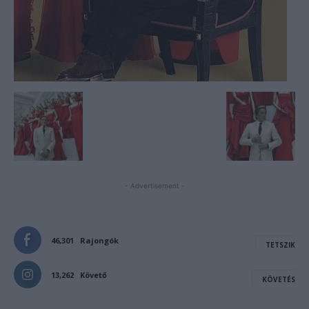
- Advertisement -
46,301
Rajongók
TETSZIK
13,262
Követő
KÖVETÉS