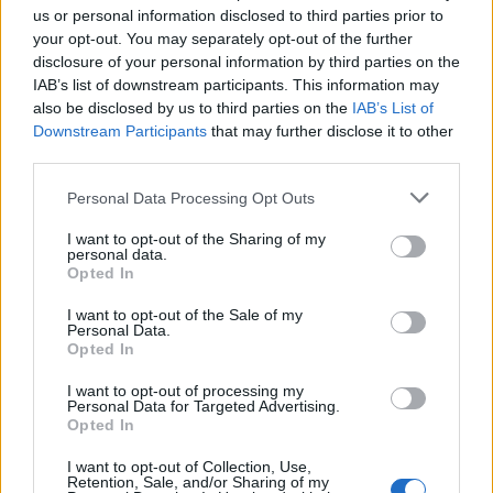
us or personal information disclosed to third parties prior to
your opt-out. You may separately opt-out of the further
T. Barnett: Gyilkosság a Garda-tónál 12.
disclosure of your personal information by third parties on the
rész
IAB’s list of downstream participants. This information may
also be disclosed by us to third parties on the
IAB’s List of
Downstream Participants
that may further disclose it to other
third parties.
T. szereti a fiatal lányokat 13. rész
Personal Data Processing Opt Outs
I want to opt-out of the Sharing of my
personal data.
Minka 10. rész
Opted In
I want to opt-out of the Sale of my
Personal Data.
Opted In
Minka 9. rész
I want to opt-out of processing my
Personal Data for Targeted Advertising.
Opted In
I want to opt-out of Collection, Use,
Máltai kaland 7.
Retention, Sale, and/or Sharing of my