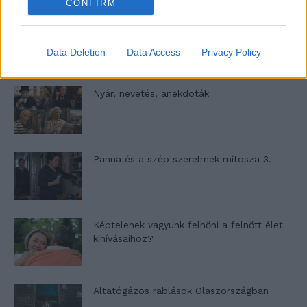
CONFIRM
A világ legismertebb ruhái
Data Deletion
Data Access
Privacy Policy
Nyár, nevetés, anekdoták
Panna és a szép szerelmek mítosza 3.
Képtelenek vagyunk felnőni a felnőtt élet
kihívásaihoz?
Altatógázos rablások Olaszországban