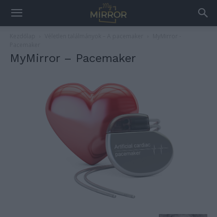
Kezdőlap
Véletlen találmányok – A pacemaker
MyMirror -
Pacemaker
MyMirror – Pacemaker