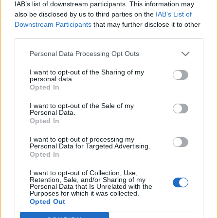
IAB’s list of downstream participants. This information may
T. szereti a fiatal lányokat 14. rész
also be disclosed by us to third parties on the
IAB’s List of
Downstream Participants
that may further disclose it to other
third parties.
Pedig szóltam… – Miért nem hiszünk a
Personal Data Processing Opt Outs
nőknek, amikor segítséget kérnek?
I want to opt-out of the Sharing of my
personal data.
Opted In
A legidegesítőbb kifejezések laza
I want to opt-out of the Sale of my
gyűjteménye
Personal Data.
Opted In
I want to opt-out of processing my
Elyna Robbs: Adéle és az örökölt árnyak
Personal Data for Targeted Advertising.
13. rész
Opted In
I want to opt-out of Collection, Use,
Retention, Sale, and/or Sharing of my
Personal Data that Is Unrelated with the
Woody Allen megosztó zsenialitása
Purposes for which it was collected.
Opted Out