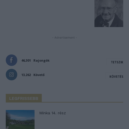
- Advertisement -
46,301
Rajongók
TETSZIK
13,262
Követő
KÖVETÉS
LEGFRISSEBB
Minka 14. rész