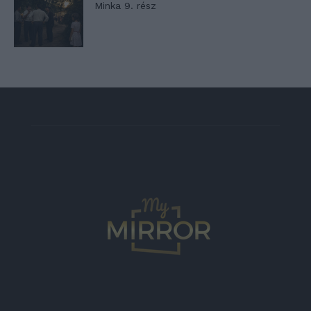
Minka 9. rész