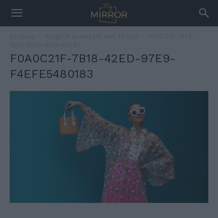
Kezdőlap
Virágbolt az árkádok alatt 30. rész
F0A0C21F-7B18-
42ED-97E9-F4EFE5480183
F0A0C21F-7B18-42ED-97E9-
F4EFE5480183