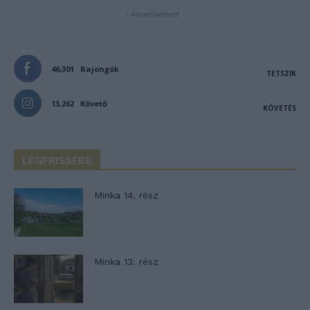
- Advertisement -
46,301
Rajongók
TETSZIK
13,262
Követő
KÖVETÉS
LEGFRISSEBB
Minka 14. rész
Minka 13. rész