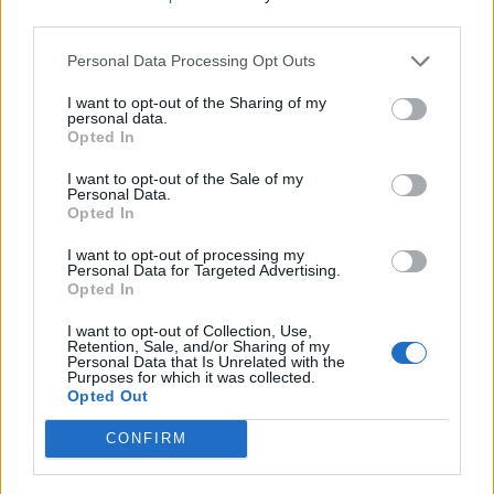
nőknek, amikor segítséget kérnek?
third parties.
Personal Data Processing Opt Outs
A legidegesítőbb kifejezések laza
I want to opt-out of the Sharing of my
personal data.
gyűjteménye
Opted In
I want to opt-out of the Sale of my
Personal Data.
Elyna Robbs: Adéle és az örökölt árnyak
Opted In
13. rész
I want to opt-out of processing my
Personal Data for Targeted Advertising.
Opted In
Woody Allen megosztó zsenialitása
I want to opt-out of Collection, Use,
Retention, Sale, and/or Sharing of my
Personal Data that Is Unrelated with the
Purposes for which it was collected.
Opted Out
A világ legismertebb ruhái
CONFIRM