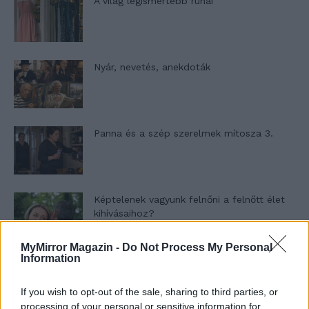
A világ legismertebb ruhái
Nyár, nevetés, anekdoták
Panna és a szép szerelmek mítosza 3.
Képtelenek vagyunk felnőni a felnőtt élet
kihívásaihoz?
MyMirror Magazin -
Do Not Process My Personal
Information
Altatógázos rablások Olaszországban
If you wish to opt-out of the sale, sharing to third parties, or
processing of your personal or sensitive information for