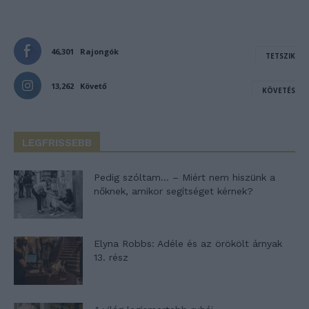
46,301
Rajongók
TETSZIK
13,262
Követő
KÖVETÉS
LEGFRISSEBB
Pedig szóltam… – Miért nem hiszünk a
nőknek, amikor segítséget kérnek?
Elyna Robbs: Adéle és az örökölt árnyak
13. rész