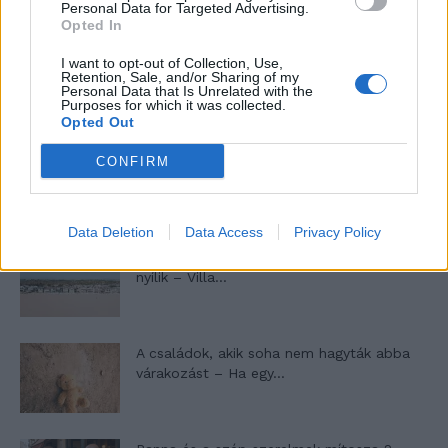
Personal Data for Targeted Advertising.
Opted In
I want to opt-out of Collection, Use,
Máltai kaland 7.
Retention, Sale, and/or Sharing of my
Personal Data that Is Unrelated with the
Purposes for which it was collected.
Opted Out
10 tanács, ha jobban akarod érezni magad
CONFIRM
a hétköznapokban
Data Deletion
Data Access
Privacy Policy
Egy ház, amely a tengerre és a fényre
nyílik – Villa...
A családok, akik soha nem hagyták abba
várakozást – Ha egy...