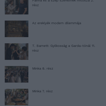
Panna és a szép szerelmek mítosza 2.
rész
Az ereklyék modern dilemmája
T. Barnett: Gyilkosság a Garda-tónál 11.
rész
Minka 8. rész
Minka 7. rész