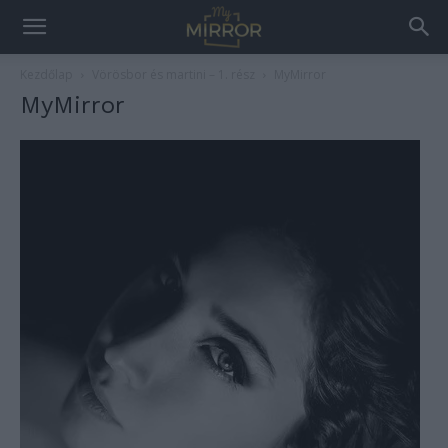
Kezdőlap
Vörösbor és martini – 1. rész
MyMirror
MyMirror