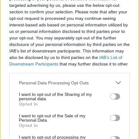
targeted advertising by us, please use the below opt-out
A kislány, akit nem védett meg senki –
section to confirm your selection. Please note that after your
Lyhanna története
opt-out request is processed you may continue seeing
interest-based ads based on personal information utilized by
us or personal information disclosed to third parties prior to
your opt-out. You may separately opt-out of the further
T. Barnett: Gyilkosság a Garda-tónál 12.
disclosure of your personal information by third parties on the
rész
IAB’s list of downstream participants. This information may
also be disclosed by us to third parties on the
IAB’s List of
Downstream Participants
that may further disclose it to other
T. szereti a fiatal lányokat 13. rész
third parties.
Personal Data Processing Opt Outs
I want to opt-out of the Sharing of my
personal data.
Minka 10. rész
Opted In
I want to opt-out of the Sale of my
Personal Data.
Opted In
Minka 9. rész
I want to opt-out of processing my