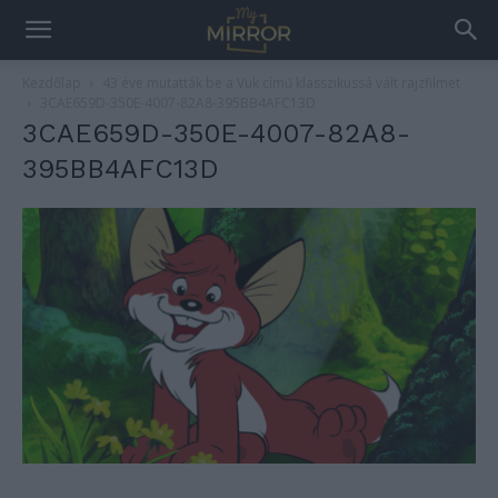
Kezdőlap
43 éve mutatták be a Vuk című klasszikussá vált rajzfilmet
3CAE659D-350E-4007-82A8-395BB4AFC13D
3CAE659D-350E-4007-82A8-
395BB4AFC13D