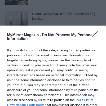
Szent Genovéva, a túlélő Franciaország
jelképe
MyMirror Magazin -
Do Not Process My Personal
Minka 12. rész
Information
If you wish to opt-out of the sale, sharing to third parties, or
processing of your personal or sensitive information for
Minka 11. rész
targeted advertising by us, please use the below opt-out
section to confirm your selection. Please note that after your
opt-out request is processed you may continue seeing
interest-based ads based on personal information utilized by
us or personal information disclosed to third parties prior to
T. szereti a fiatal lányokat 14. rész
your opt-out. You may separately opt-out of the further
disclosure of your personal information by third parties on the
IAB’s list of downstream participants. This information may
also be disclosed by us to third parties on the
IAB’s List of
Pedig szóltam… – Miért nem hiszünk a
Downstream Participants
that may further disclose it to other