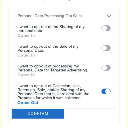
nőknek, amikor segítséget kérnek?
third parties.
Personal Data Processing Opt Outs
A legidegesítőbb kifejezések laza
I want to opt-out of the Sharing of my
personal data.
gyűjteménye
Opted In
I want to opt-out of the Sale of my
Personal Data.
Elyna Robbs: Adéle és az örökölt árnyak
Opted In
13. rész
I want to opt-out of processing my
Personal Data for Targeted Advertising.
Opted In
Woody Allen megosztó zsenialitása
I want to opt-out of Collection, Use,
Retention, Sale, and/or Sharing of my
Personal Data that Is Unrelated with the
Purposes for which it was collected.
Opted Out
A világ legismertebb ruhái
CONFIRM