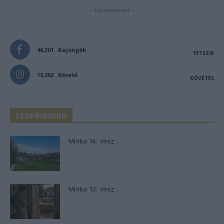
- Advertisement -
46,301
Rajongók
TETSZIK
13,262
Követő
KÖVETÉS
LEGFRISSEBB
Minka 14. rész
Minka 13. rész