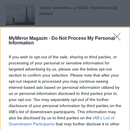
Szent Genovéva, a túlélő Franciaország
jelképe
Minka 12. rész
MyMirror Magazin -
Do Not Process My Personal
Information
If you wish to opt-out of the sale, sharing to third parties, or
processing of your personal or sensitive information for
Minka 11. rész
targeted advertising by us, please use the below opt-out
section to confirm your selection. Please note that after your
opt-out request is processed you may continue seeing
interest-based ads based on personal information utilized by
T. szereti a fiatal lányokat 14. rész
us or personal information disclosed to third parties prior to
your opt-out. You may separately opt-out of the further
disclosure of your personal information by third parties on the
IAB’s list of downstream participants. This information may
also be disclosed by us to third parties on the
IAB’s List of
Pedig szóltam… – Miért nem hiszünk a
Downstream Participants
that may further disclose it to other
nőknek, amikor segítséget kérnek?
third parties.