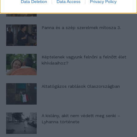
Data Deletion
Data Access
Privacy Policy
Panna és a szép szerelmek mítosza 3.
Képtelenek vagyunk felnőni a felnőtt élet
kihívásaihoz?
Altatógázos rablások Olaszországban
A kislány, akit nem védett meg senki –
Lyhanna története