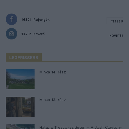
46,301
Rajongók
TETSZIK
13,262
Követő
KÖVETÉS
LEGFRISSEBB
Minka 14. rész
Minka 13. rész
Halál a Tresco-szigeten – A Josh Clayton-