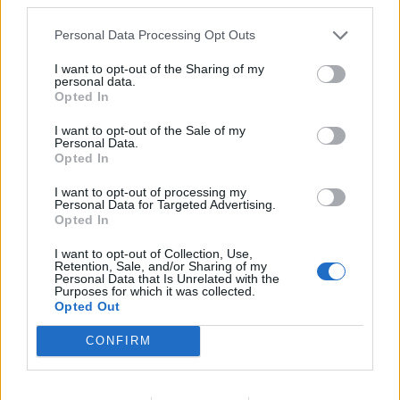
Personal Data Processing Opt Outs
A legidegesítőbb kifejezések laza
I want to opt-out of the Sharing of my
gyűjteménye
personal data.
Opted In
I want to opt-out of the Sale of my
Elyna Robbs: Adéle és az örökölt árnyak
Personal Data.
13. rész
Opted In
I want to opt-out of processing my
Personal Data for Targeted Advertising.
Opted In
Woody Allen megosztó zsenialitása
I want to opt-out of Collection, Use,
Retention, Sale, and/or Sharing of my
Personal Data that Is Unrelated with the
Purposes for which it was collected.
Opted Out
A világ legismertebb ruhái
CONFIRM
Nyár, nevetés, anekdoták