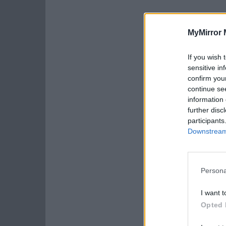
MyMirror 
If you wish 
sensitive in
confirm you
continue se
information 
further disc
participants
Downstream 
Persona
I want t
Opted 