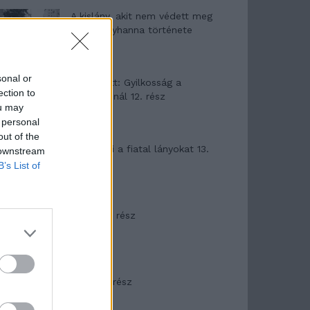
A kislány, akit nem védett meg
senki – Lyhanna története
sonal or
T. Barnett: Gyilkosság a
ection to
Garda-tónál 12. rész
ou may
 personal
out of the
T. szereti a fiatal lányokat 13.
 downstream
rész
B’s List of
Minka 10. rész
Minka 9. rész