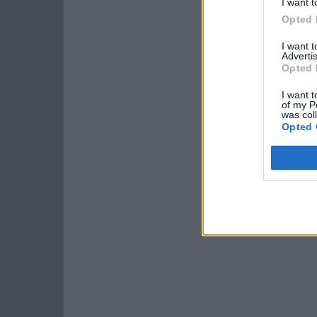
I want t
Opted 
I want 
Advertis
Opted 
I want t
of my P
was col
Opted 