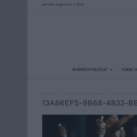
péntek, augusztus 7, 2026
MYMIRROR PÁLYÁZAT
FEMME F
Kezdőlap
A Házibuli után 42 évvel
13A86EF5-9B6
13A86EF5-9B68-4B33-B