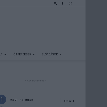
LT
ÖTPERCESEK
ELŐADÁSOK
- Advertisement -
46,301
Rajongók
TETSZIK