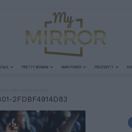
ATALE
PRETTY WOMAN
MAN POWER
FRUZSIFITT
KU
MyMirror
8-4B33-BB01-2FDBF4914D83
B01-2FDBF4914D83
Magazin