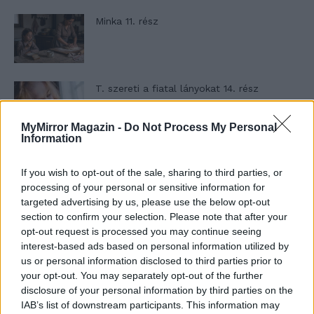
Minka 11. rész
T. szereti a fiatal lányokat 14. rész
MyMirror Magazin -
Do Not Process My Personal
Information
Pedig szóltam… – Miért nem hiszünk a
nőknek, amikor segítséget kérnek?
If you wish to opt-out of the sale, sharing to third parties, or
processing of your personal or sensitive information for
targeted advertising by us, please use the below opt-out
section to confirm your selection. Please note that after your
A legidegesítőbb kifejezések laza
opt-out request is processed you may continue seeing
gyűjteménye
interest-based ads based on personal information utilized by
us or personal information disclosed to third parties prior to
your opt-out. You may separately opt-out of the further
disclosure of your personal information by third parties on the
Elyna Robbs: Adéle és az örökölt árnyak
13. rész
IAB’s list of downstream participants. This information may