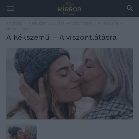
Kezdőlap
A Kékszemű 20. rész – A viszontlátás
A Kékszemű - A
viszontlátásra
A Kékszemű – A viszontlátásra