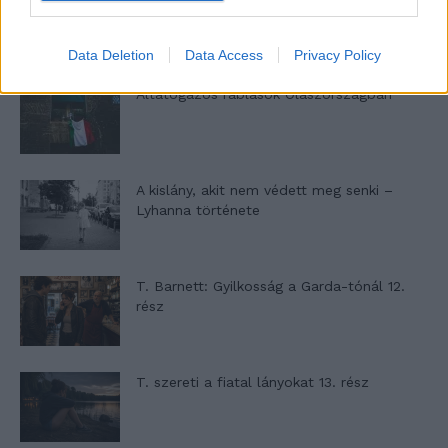
kihívásaihoz?
Data Deletion
Data Access
Privacy Policy
Altatógázos rablások Olaszországban
A kislány, akit nem védett meg senki –
Lyhanna története
T. Barnett: Gyilkosság a Garda-tónál 12.
rész
T. szereti a fiatal lányokat 13. rész