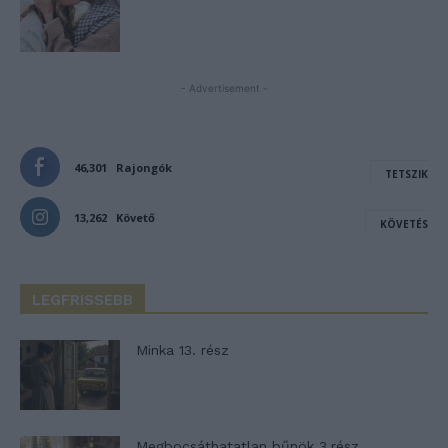
- Advertisement -
46,301
Rajongók
TETSZIK
13,262
Követő
KÖVETÉS
LEGFRISSEBB
Minka 13. rész
Megbocsáthatatlan bűnök 3.rész