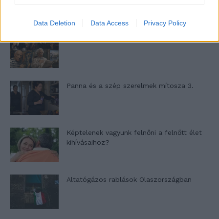
Data Deletion
Data Access
Privacy Policy
Nyár, nevetés, anekdoták
Panna és a szép szerelmek mítosza 3.
Képtelenek vagyunk felnőni a felnőtt élet
kihívásaihoz?
Altatógázos rablások Olaszországban