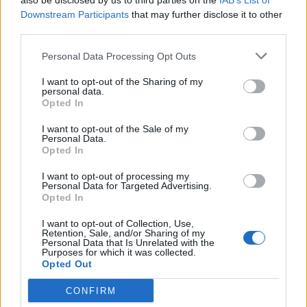
also be disclosed by us to third parties on the
IAB’s List of
Downstream Participants
that may further disclose it to other
third parties.
Pedig szóltam… – Miért nem hiszünk a
nőknek, amikor segítséget kérnek?
Personal Data Processing Opt Outs
I want to opt-out of the Sharing of my
personal data.
A legidegesítőbb kifejezések laza
Opted In
gyűjteménye
I want to opt-out of the Sale of my
Personal Data.
Opted In
Elyna Robbs: Adéle és az örökölt árnyak
I want to opt-out of processing my
13. rész
Personal Data for Targeted Advertising.
Opted In
I want to opt-out of Collection, Use,
Woody Allen megosztó zsenialitása
Retention, Sale, and/or Sharing of my
Personal Data that Is Unrelated with the
Purposes for which it was collected.
Opted Out
CONFIRM
A világ legismertebb ruhái