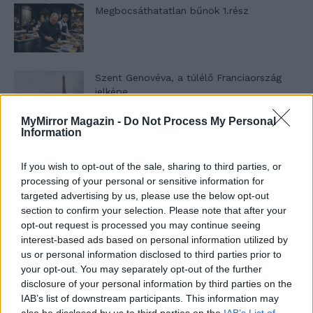
Megbocsáthatatlan bűnök 1.rész
Szent Genovéva, a túlélő Franciaország
jelképe
MyMirror Magazin -
Do Not Process My Personal
Information
Minka 12. rész
If you wish to opt-out of the sale, sharing to third parties, or
processing of your personal or sensitive information for
targeted advertising by us, please use the below opt-out
section to confirm your selection. Please note that after your
Minka 11. rész
opt-out request is processed you may continue seeing
interest-based ads based on personal information utilized by
us or personal information disclosed to third parties prior to
your opt-out. You may separately opt-out of the further
T. szereti a fiatal lányokat 14. rész
disclosure of your personal information by third parties on the
IAB’s list of downstream participants. This information may