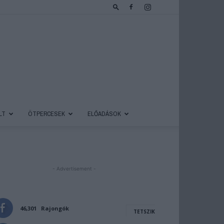
LT
ÖTPERCESEK
ELŐADÁSOK
- Advertisement -
46,301
Rajongók
TETSZIK