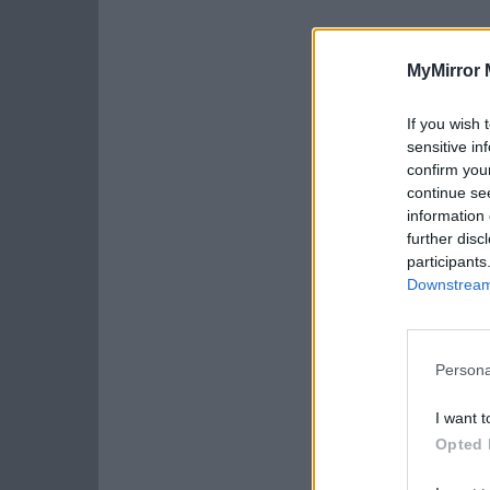
MyMirror 
If you wish 
sensitive in
confirm you
continue se
information 
further disc
participants
Downstream 
Persona
I want t
Opted 