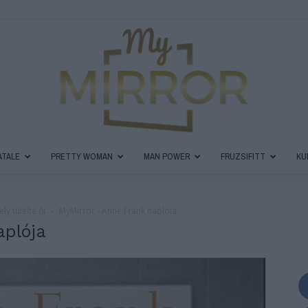
ATALE
PRETTY WOMAN
MAN POWER
FRUZSIFITT
KU
MyMirror
ly túlélte őt
MyMirror - Anne Frank naplója
aplója
Magazin