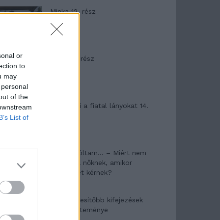
Minka 12. rész
sonal or
Minka 11. rész
ection to
ou may
 personal
out of the
T. szereti a fiatal lányokat 14.
 downstream
rész
B’s List of
Pedig szóltam… – Miért nem
hiszünk a nőknek, amikor
segítséget kérnek?
A legidegesítőbb kifejezések
laza gyűjteménye