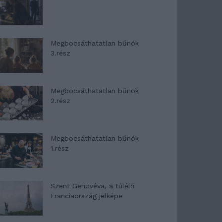
Megbocsáthatatlan bűnök
3.rész
Megbocsáthatatlan bűnök
2.rész
Megbocsáthatatlan bűnök
1.rész
Szent Genovéva, a túlélő
Franciaország jelképe