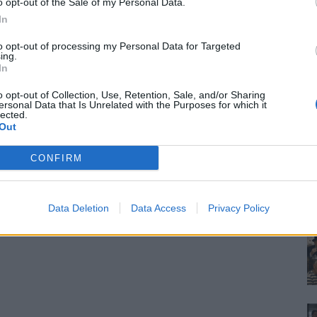
o opt-out of the Sale of my Personal Data.
In
to opt-out of processing my Personal Data for Targeted
ing.
In
o opt-out of Collection, Use, Retention, Sale, and/or Sharing
ersonal Data that Is Unrelated with the Purposes for which it
lected.
Out
CONFIRM
Data Deletion
Data Access
Privacy Policy