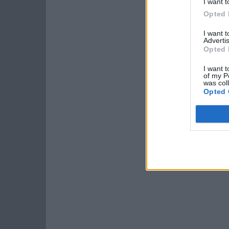
I want t
Opted 
I want 
Advertis
Opted 
I want t
of my P
was col
Opted 