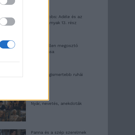
Elyna Robbs: Adéle és az
örökölt árnyak 13. rész
Woody Allen megosztó
zsenialitása
A világ legismertebb ruhái
Nyár, nevetés, anekdoták
Panna és a szép szerelmek