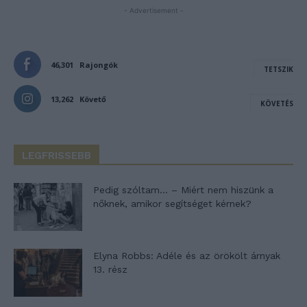
- Advertisement -
46,301
Rajongók
TETSZIK
13,262
Követő
KÖVETÉS
LEGFRISSEBB
Pedig szóltam… – Miért nem hiszünk a
nőknek, amikor segítséget kérnek?
Elyna Robbs: Adéle és az örökölt árnyak
13. rész