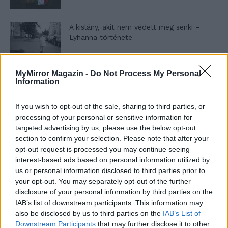
A kislány, akit nem védett meg senki –
Lyhanna története
MyMirror Magazin -
Do Not Process My Personal
T. Barnett: Gyilkosság a Garda-tónál 12.
Information
rész
If you wish to opt-out of the sale, sharing to third parties, or
processing of your personal or sensitive information for
T. szereti a fiatal lányokat 13. rész
targeted advertising by us, please use the below opt-out
section to confirm your selection. Please note that after your
opt-out request is processed you may continue seeing
interest-based ads based on personal information utilized by
us or personal information disclosed to third parties prior to
Minka 10. rész
your opt-out. You may separately opt-out of the further
disclosure of your personal information by third parties on the
IAB’s list of downstream participants. This information may
also be disclosed by us to third parties on the
IAB’s List of
Minka 9. rész
Downstream Participants
that may further disclose it to other