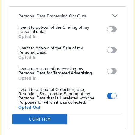
third parties.
Personal Data Processing Opt Outs
Máltai kaland 7.
I want to opt-out of the Sharing of my
personal data.
Opted In
I want to opt-out of the Sale of my
Personal Data.
10 tanács, ha jobban akarod érezni magad
Opted In
a hétköznapokban
I want to opt-out of processing my
Personal Data for Targeted Advertising.
Opted In
Egy ház, amely a tengerre és a fényre
I want to opt-out of Collection, Use,
nyílik – Villa...
Retention, Sale, and/or Sharing of my
Personal Data that Is Unrelated with the
Purposes for which it was collected.
Opted Out
A családok, akik soha nem hagyták abba
várakozást – Ha egy...
CONFIRM