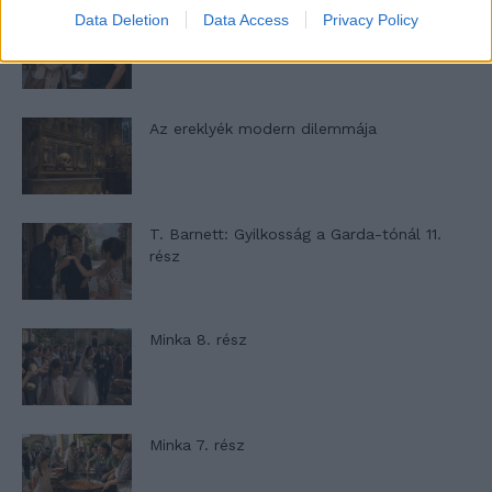
Data Deletion
Data Access
Privacy Policy
Panna és a szép szerelmek mítosza 2.
rész
Az ereklyék modern dilemmája
T. Barnett: Gyilkosság a Garda-tónál 11.
rész
Minka 8. rész
Minka 7. rész