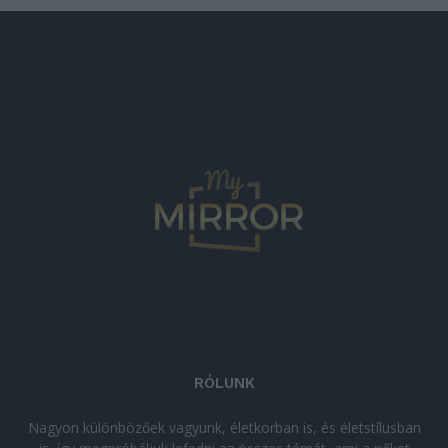
RÓLUNK
Nagyon különbözőek vagyunk, életkorban is, és életstílusban