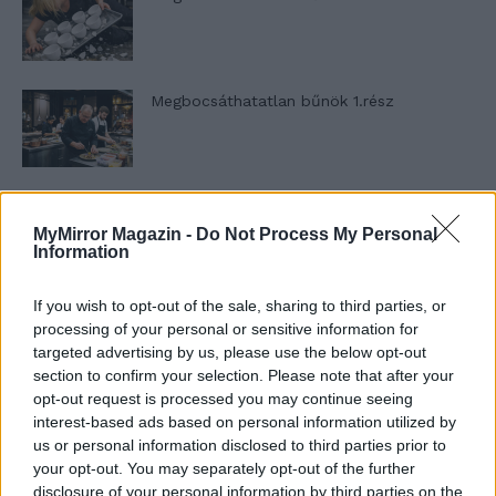
Megbocsáthatatlan bűnök 1.rész
Szent Genovéva, a túlélő Franciaország
jelképe
MyMirror Magazin -
Do Not Process My Personal
Information
If you wish to opt-out of the sale, sharing to third parties, or
Minka 12. rész
processing of your personal or sensitive information for
targeted advertising by us, please use the below opt-out
section to confirm your selection. Please note that after your
opt-out request is processed you may continue seeing
Minka 11. rész
interest-based ads based on personal information utilized by
us or personal information disclosed to third parties prior to
your opt-out. You may separately opt-out of the further
disclosure of your personal information by third parties on the