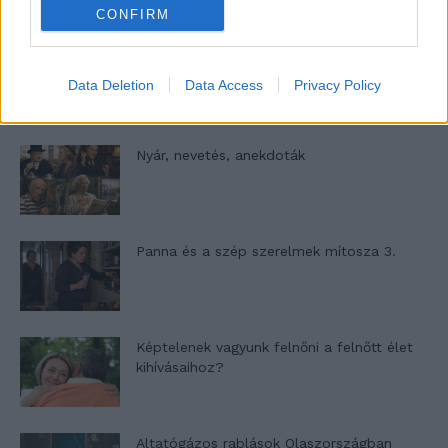
CONFIRM
A világ legismertebb ruhái
Data Deletion
Data Access
Privacy Policy
Nyár, nevetés, anekdoták
Panna és a szép szerelmek mítosza 3.
Képtelenek vagyunk felnőni a felnőtt élet
kihívásaihoz?
Altatógázos rablások Olaszországban