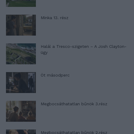
Minka 13. rész
Halál a Tresco-szigeten – A Josh Clayton-
ügy
Öt másodperc
Megbocsáthatatlan bűnök 3.rész
Megbocsáthatatlan bűnök 2.rész