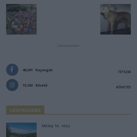
- Advertisement -
46,301
Rajongók
TETSZIK
13,262
Követő
KÖVETÉS
LEGFRISSEBB
Minka 14. rész