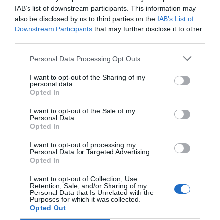
IAB’s list of downstream participants. This information may
T. szereti a fiatal lányokat 14. rész
also be disclosed by us to third parties on the
IAB’s List of
Downstream Participants
that may further disclose it to other
third parties.
Personal Data Processing Opt Outs
Pedig szóltam… – Miért nem hiszünk a
nőknek, amikor segítséget kérnek?
I want to opt-out of the Sharing of my
personal data.
Opted In
A legidegesítőbb kifejezések laza
I want to opt-out of the Sale of my
gyűjteménye
Personal Data.
Opted In
I want to opt-out of processing my
Personal Data for Targeted Advertising.
Elyna Robbs: Adéle és az örökölt árnyak
Opted In
13. rész
I want to opt-out of Collection, Use,
Retention, Sale, and/or Sharing of my
Personal Data that Is Unrelated with the
Purposes for which it was collected.
Woody Allen megosztó zsenialitása
Opted Out