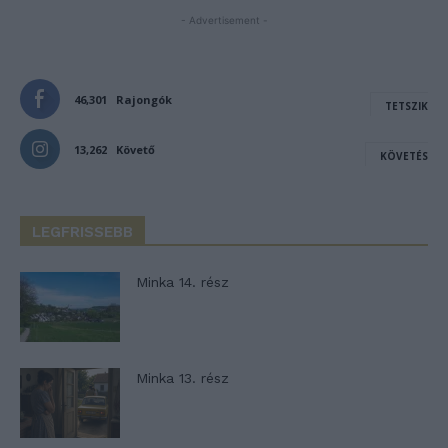
- Advertisement -
46,301
Rajongók
TETSZIK
13,262
Követő
KÖVETÉS
LEGFRISSEBB
Minka 14. rész
Minka 13. rész