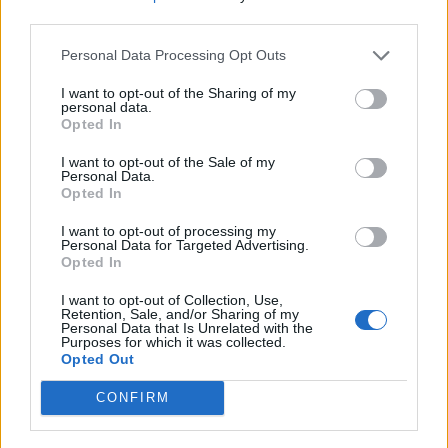
nőknek, amikor segítséget kérnek?
third parties.
Personal Data Processing Opt Outs
A legidegesítőbb kifejezések laza
I want to opt-out of the Sharing of my
personal data.
gyűjteménye
Opted In
I want to opt-out of the Sale of my
Personal Data.
Elyna Robbs: Adéle és az örökölt árnyak
Opted In
13. rész
I want to opt-out of processing my
Personal Data for Targeted Advertising.
Opted In
Woody Allen megosztó zsenialitása
I want to opt-out of Collection, Use,
Retention, Sale, and/or Sharing of my
Personal Data that Is Unrelated with the
Purposes for which it was collected.
Opted Out
A világ legismertebb ruhái
CONFIRM