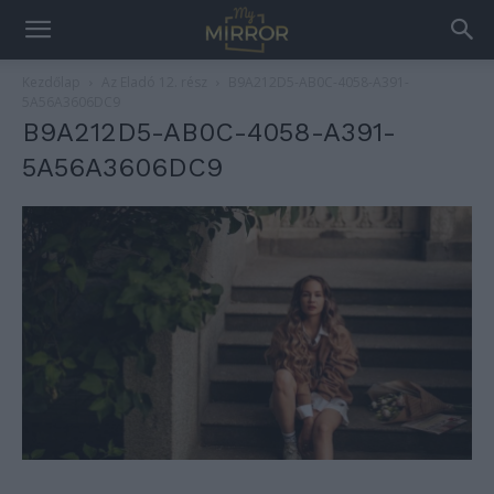
Kezdőlap
Az Eladó 12. rész
B9A212D5-AB0C-4058-A391-
5A56A3606DC9
B9A212D5-AB0C-4058-A391-
5A56A3606DC9