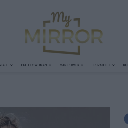
ATALE
PRETTY WOMAN
MAN POWER
FRUZSIFITT
KU
MyMirror
Magazin