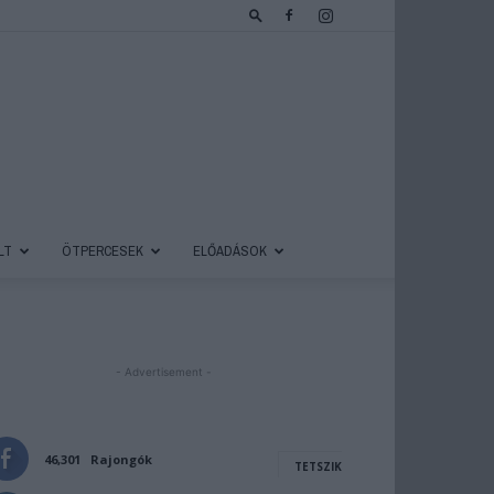
LT
ÖTPERCESEK
ELŐADÁSOK
- Advertisement -
46,301
Rajongók
TETSZIK