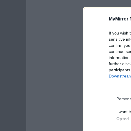
MyMirror 
If you wish 
sensitive in
confirm you
continue se
information 
further disc
participants
Downstream 
Persona
I want t
Opted 