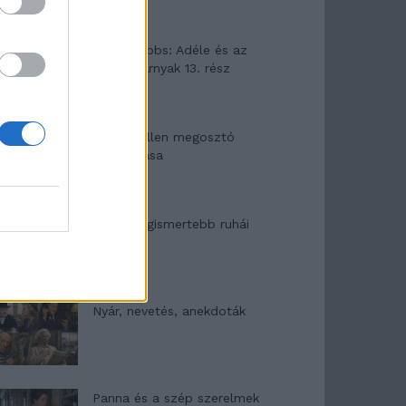
Elyna Robbs: Adéle és az
örökölt árnyak 13. rész
Woody Allen megosztó
zsenialitása
A világ legismertebb ruhái
Nyár, nevetés, anekdoták
Panna és a szép szerelmek