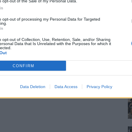
o opt-out of the Sale of my Personal Data.
In
to opt-out of processing my Personal Data for Targeted
ing.
In
o opt-out of Collection, Use, Retention, Sale, and/or Sharing
ersonal Data that Is Unrelated with the Purposes for which it
lected.
Out
CONFIRM
Data Deletion
Data Access
Privacy Policy