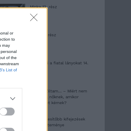
Minka 12. rész
sonal or
Minka 11. rész
ection to
ou may
 personal
out of the
T. szereti a fiatal lányokat 14.
 downstream
rész
B’s List of
Pedig szóltam… – Miért nem
hiszünk a nőknek, amikor
segítséget kérnek?
A legidegesítőbb kifejezések
laza gyűjteménye