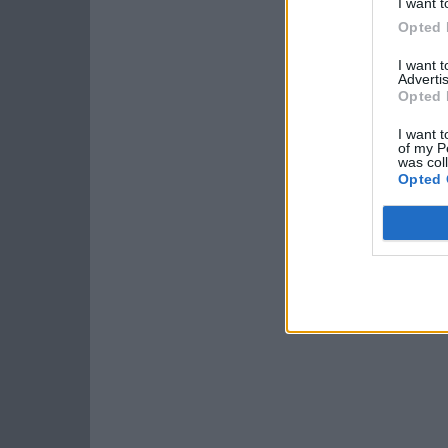
I want t
Opted 
I want 
Advertis
Opted 
I want t
of my P
was col
Opted 