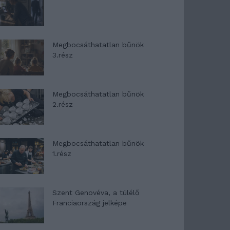
Megbocsáthatatlan bűnök
3.rész
Megbocsáthatatlan bűnök
2.rész
Megbocsáthatatlan bűnök
1.rész
Szent Genovéva, a túlélő
Franciaország jelképe