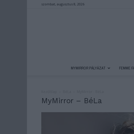
szombat, augusztus 8, 2026
MYMIRROR PÁLYÁZAT
FEMME F
Kezdőlap
BéLa
MyMirror - BéLa
MyMirror – BéLa