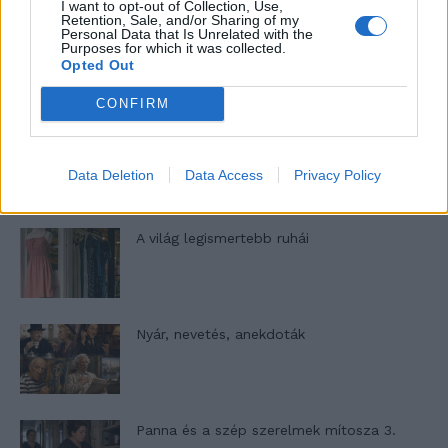
I want to opt-out of Collection, Use,
Retention, Sale, and/or Sharing of my
Personal Data that Is Unrelated with the
Elyna Robbs: Adéle és az örökölt árnyak
Purposes for which it was collected.
Opted Out
13. rész
CONFIRM
Woody Allen megosztó zsenialitása
Data Deletion
Data Access
Privacy Policy
A világ legismertebb ruhái
Nyár, nevetés, anekdoták
Panna és a szép szerelmek mítosza 3.