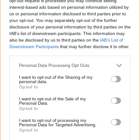
opt-out request is processed you may continue seeing
Minka 12. rész
interest-based ads based on personal information utilized by
us or personal information disclosed to third parties prior to
your opt-out. You may separately opt-out of the further
disclosure of your personal information by third parties on the
IAB’s list of downstream participants. This information may
Minka 11. rész
also be disclosed by us to third parties on the
IAB’s List of
Downstream Participants
that may further disclose it to other
third parties.
T. szereti a fiatal lányokat 14. rész
Personal Data Processing Opt Outs
I want to opt-out of the Sharing of my
personal data.
Opted In
Pedig szóltam… – Miért nem hiszünk a
I want to opt-out of the Sale of my
nőknek, amikor segítséget kérnek?
Personal Data.
Opted In
I want to opt-out of processing my
A legidegesítőbb kifejezések laza
Personal Data for Targeted Advertising.
Opted In
gyűjteménye