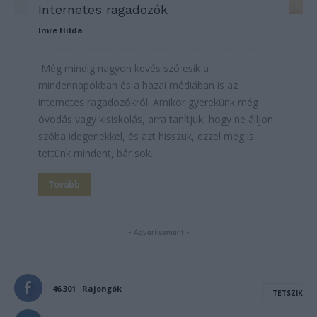
Internetes ragadozók
Imre Hilda
Még mindig nagyon kevés szó esik a
mindennapokban és a hazai médiában is az
internetes ragadozókról. Amikor gyerekünk még
óvodás vagy kisiskolás, arra tanítjuk, hogy ne álljon
szóba idegenekkel, és azt hisszük, ezzel meg is
tettünk mindent, bár sok...
Tovább
- Advertisement -
46,301
Rajongók
TETSZIK