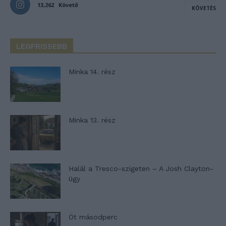
13,262
Követő
KÖVETÉS
LEGFRISSEBB
Minka 14. rész
Minka 13. rész
Halál a Tresco-szigeten – A Josh Clayton-
ügy
Öt másodperc