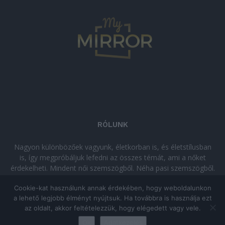
RÓLUNK
Nagyon különbözőek vagyunk, életkorban is, és életstílusban
is, így megpróbáljuk lefedni az összes témát, ami a nőket
érdekelheti. Mindent női szemszögből. Néha pasi szemszögből.
Néha komolyan, néha szórakozva. Olvass minket, ha egy kis
Cookie-kat használunk annak érdekében, hogy weboldalunkon
kikapcsolódásra vágysz!
a lehető legjobb élményt nyújtsuk. Ha továbbra is használja ezt
az oldalt, akkor feltételezzük, hogy elégedett vagy vele.
© Copyright 2026 - mymirror.hu
ADATKEZELÉSI TÁJÉKOZTATÓ
|
Ok
Adatkezelés