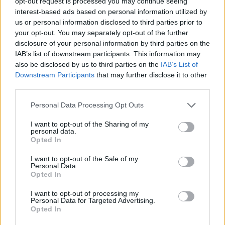
opt-out request is processed you may continue seeing
Minka 12. rész
interest-based ads based on personal information utilized by
us or personal information disclosed to third parties prior to
your opt-out. You may separately opt-out of the further
disclosure of your personal information by third parties on the
IAB’s list of downstream participants. This information may
Minka 11. rész
also be disclosed by us to third parties on the
IAB’s List of
Downstream Participants
that may further disclose it to other
third parties.
T. szereti a fiatal lányokat 14. rész
Personal Data Processing Opt Outs
I want to opt-out of the Sharing of my
personal data.
Opted In
Pedig szóltam… – Miért nem hiszünk a
I want to opt-out of the Sale of my
nőknek, amikor segítséget kérnek?
Personal Data.
Opted In
I want to opt-out of processing my
A legidegesítőbb kifejezések laza
Personal Data for Targeted Advertising.
Opted In
gyűjteménye