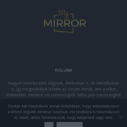
RÓLUNK
Nagyon különbözőek vagyunk, életkorban is, és életstílusban
is, így megpróbáljuk lefedni az összes témát, ami a nőket
érdekelheti. Mindent női szemszögből. Néha pasi szemszögből.
Néha komolyan, néha szórakozva. Olvass minket, ha egy kis
Cookie-kat használunk annak érdekében, hogy weboldalunkon
kikapcsolódásra vágysz!
a lehető legjobb élményt nyújtsuk. Ha továbbra is használja ezt
az oldalt, akkor feltételezzük, hogy elégedett vagy vele.
© Copyright 2026 - mymirror.hu
ADATKEZELÉSI TÁJÉKOZTATÓ
|
Ok
Adatkezelés