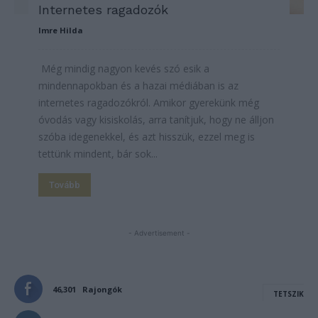
Internetes ragadozók
Imre Hilda
Még mindig nagyon kevés szó esik a
mindennapokban és a hazai médiában is az
internetes ragadozókról. Amikor gyerekünk még
óvodás vagy kisiskolás, arra tanítjuk, hogy ne álljon
szóba idegenekkel, és azt hisszük, ezzel meg is
tettünk mindent, bár sok...
Tovább
- Advertisement -
46,301
Rajongók
TETSZIK