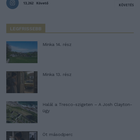
13,262
Követő
KÖVETÉS
LEGFRISSEBB
Minka 14. rész
Minka 13. rész
Halál a Tresco-szigeten – A Josh Clayton-
ügy
Öt másodperc