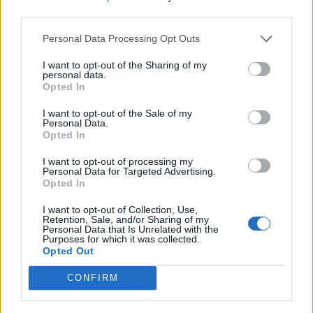
third parties.
Personal Data Processing Opt Outs
Máltai kaland 7.
I want to opt-out of the Sharing of my
personal data.
Opted In
I want to opt-out of the Sale of my
Personal Data.
10 tanács, ha jobban akarod érezni magad
Opted In
a hétköznapokban
I want to opt-out of processing my
Personal Data for Targeted Advertising.
Opted In
Egy ház, amely a tengerre és a fényre
I want to opt-out of Collection, Use,
nyílik – Villa...
Retention, Sale, and/or Sharing of my
Personal Data that Is Unrelated with the
Purposes for which it was collected.
Opted Out
A családok, akik soha nem hagyták abba
várakozást – Ha egy...
CONFIRM