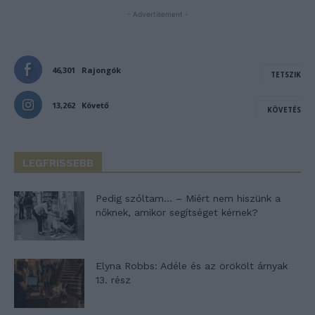
- Advertisement -
46,301
Rajongók
TETSZIK
13,262
Követő
KÖVETÉS
LEGFRISSEBB
Pedig szóltam… – Miért nem hiszünk a
nőknek, amikor segítséget kérnek?
Elyna Robbs: Adéle és az örökölt árnyak
13. rész