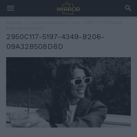
Kezdőlap
Columbo-né életre kel 7. rész
2950C117-5197-4349-
B206-09A32B508D8D
2950C117-5197-4349-B206-
09A32B508D8D