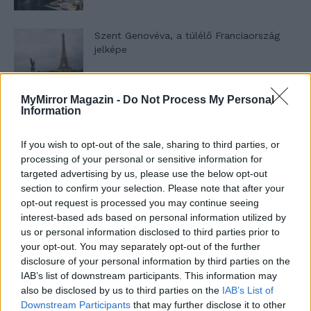
Szent Genovéva, a túlélő Franciaország
jelképe
MyMirror Magazin -
Do Not Process My Personal
Minka 12. rész
Information
If you wish to opt-out of the sale, sharing to third parties, or
processing of your personal or sensitive information for
Minka 11. rész
targeted advertising by us, please use the below opt-out
section to confirm your selection. Please note that after your
opt-out request is processed you may continue seeing
interest-based ads based on personal information utilized by
us or personal information disclosed to third parties prior to
T. szereti a fiatal lányokat 14. rész
your opt-out. You may separately opt-out of the further
disclosure of your personal information by third parties on the
IAB’s list of downstream participants. This information may
also be disclosed by us to third parties on the
IAB’s List of
Pedig szóltam… – Miért nem hiszünk a
Downstream Participants
that may further disclose it to other