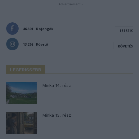
- Advertisement -
46,301
Rajongók
TETSZIK
13,262
Követő
KÖVETÉS
LEGFRISSEBB
Minka 14. rész
Minka 13. rész