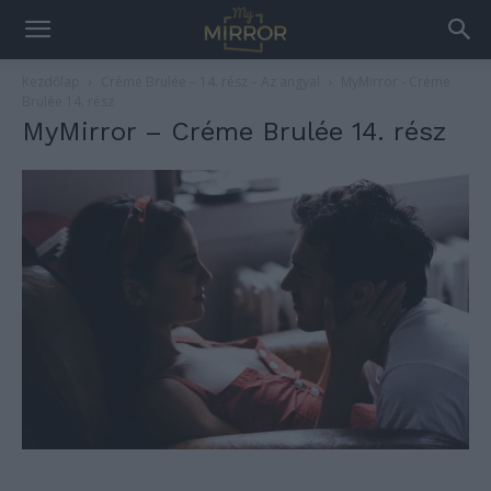
Kezdőlap
Créme Brulée – 14. rész – Az angyal
MyMirror - Créme
Brulée 14. rész
MyMirror – Créme Brulée 14. rész