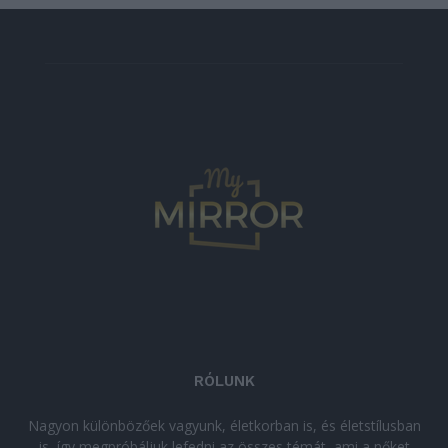
RÓLUNK
Nagyon különbözőek vagyunk, életkorban is, és életstílusban
is, így megpróbáljuk lefedni az összes témát, ami a nőket