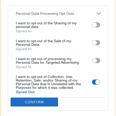
nőknek, amikor segítséget kérnek?
third parties.
Personal Data Processing Opt Outs
A legidegesítőbb kifejezések laza
I want to opt-out of the Sharing of my
gyűjteménye
personal data.
Opted In
I want to opt-out of the Sale of my
Personal Data.
Elyna Robbs: Adéle és az örökölt árnyak
Opted In
13. rész
I want to opt-out of processing my
Personal Data for Targeted Advertising.
Opted In
Woody Allen megosztó zsenialitása
I want to opt-out of Collection, Use,
Retention, Sale, and/or Sharing of my
Personal Data that Is Unrelated with the
Purposes for which it was collected.
Opted Out
A világ legismertebb ruhái
CONFIRM