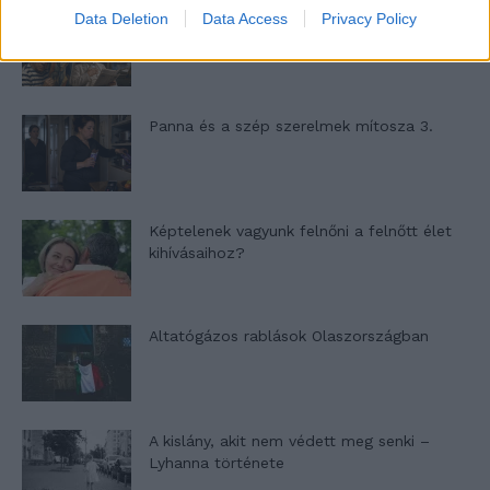
Data Deletion
Data Access
Privacy Policy
Nyár, nevetés, anekdoták
Panna és a szép szerelmek mítosza 3.
Képtelenek vagyunk felnőni a felnőtt élet
kihívásaihoz?
Altatógázos rablások Olaszországban
A kislány, akit nem védett meg senki –
Lyhanna története