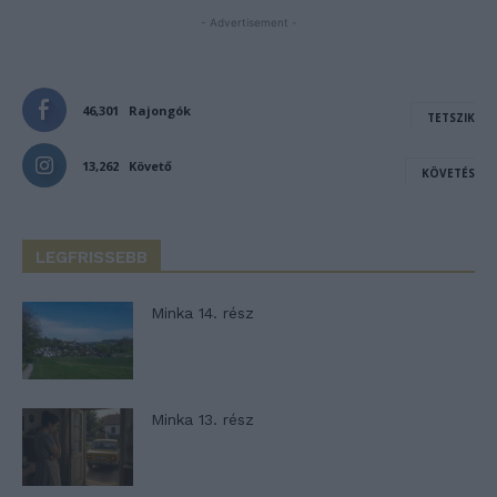
- Advertisement -
46,301
Rajongók
TETSZIK
13,262
Követő
KÖVETÉS
LEGFRISSEBB
Minka 14. rész
Minka 13. rész