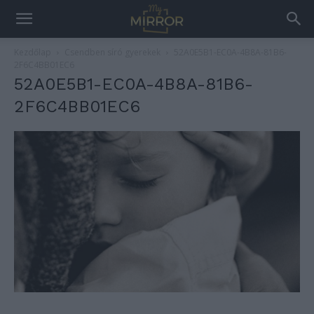
Kezdőlap
Csendben síró gyerekek
52A0E5B1-EC0A-4B8A-81B6-
2F6C4BB01EC6
52A0E5B1-EC0A-4B8A-81B6-
2F6C4BB01EC6