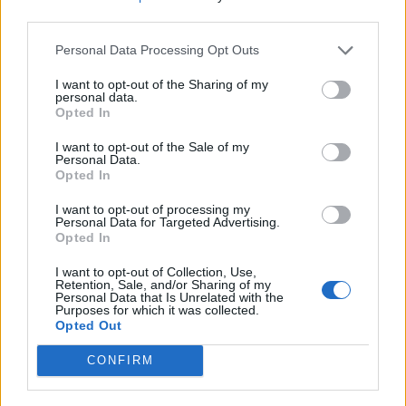
nőknek, amikor segítséget kérnek?
third parties.
Personal Data Processing Opt Outs
A legidegesítőbb kifejezések laza
I want to opt-out of the Sharing of my
personal data.
gyűjteménye
Opted In
I want to opt-out of the Sale of my
Personal Data.
Elyna Robbs: Adéle és az örökölt árnyak
Opted In
13. rész
I want to opt-out of processing my
Personal Data for Targeted Advertising.
Opted In
Woody Allen megosztó zsenialitása
I want to opt-out of Collection, Use,
Retention, Sale, and/or Sharing of my
Personal Data that Is Unrelated with the
Purposes for which it was collected.
Opted Out
A világ legismertebb ruhái
CONFIRM