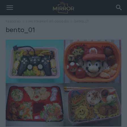
Kezdőlap
Cuki ételekkel teli dobozka
bento_01
bento_01