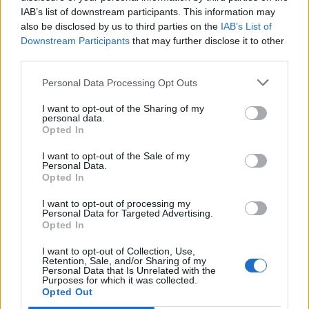
IAB’s list of downstream participants. This information may
T. szereti a fiatal lányokat 14. rész
also be disclosed by us to third parties on the
IAB’s List of
Downstream Participants
that may further disclose it to other
third parties.
Personal Data Processing Opt Outs
Pedig szóltam… – Miért nem hiszünk a
nőknek, amikor segítséget kérnek?
I want to opt-out of the Sharing of my
personal data.
Opted In
A legidegesítőbb kifejezések laza
I want to opt-out of the Sale of my
gyűjteménye
Personal Data.
Opted In
I want to opt-out of processing my
Personal Data for Targeted Advertising.
Elyna Robbs: Adéle és az örökölt árnyak
Opted In
13. rész
I want to opt-out of Collection, Use,
Retention, Sale, and/or Sharing of my
Personal Data that Is Unrelated with the
Purposes for which it was collected.
Woody Allen megosztó zsenialitása
Opted Out