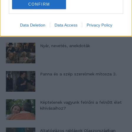
CONFIRM
A világ legismertebb ruhái
Data Deletion
Data Access
Privacy Policy
Nyár, nevetés, anekdoták
Panna és a szép szerelmek mítosza 3.
Képtelenek vagyunk felnőni a felnőtt élet
kihívásaihoz?
Altatógázos rablások Olaszországban