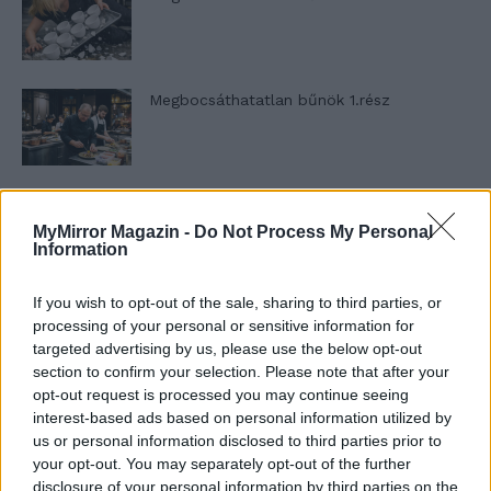
Megbocsáthatatlan bűnök 1.rész
Szent Genovéva, a túlélő Franciaország
jelképe
MyMirror Magazin -
Do Not Process My Personal
Information
If you wish to opt-out of the sale, sharing to third parties, or
Minka 12. rész
processing of your personal or sensitive information for
targeted advertising by us, please use the below opt-out
section to confirm your selection. Please note that after your
opt-out request is processed you may continue seeing
Minka 11. rész
interest-based ads based on personal information utilized by
us or personal information disclosed to third parties prior to
your opt-out. You may separately opt-out of the further
disclosure of your personal information by third parties on the