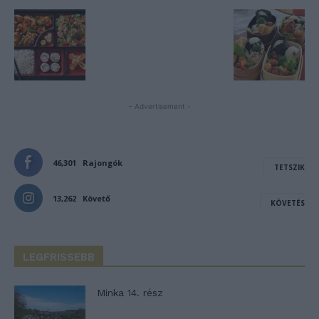
- Advertisement -
46,301
Rajongók
TETSZIK
13,262
Követő
KÖVETÉS
LEGFRISSEBB
Minka 14. rész