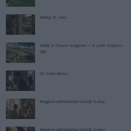
Minka 13. rész
Halál a Tresco-szigeten – A Josh Clayton-
ügy
Öt másodperc
Megbocsáthatatlan bűnök 3.rész
Megbocsáthatatlan bűnök 2.rész