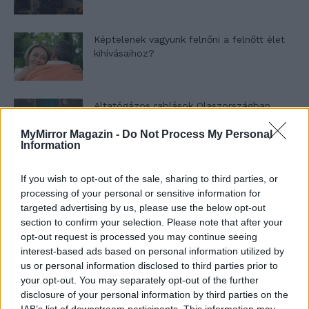
Képtelenek vagyunk felnőni a felnőtt élet
kihívásaihoz?
Altatógázos rablások Olaszországban
MyMirror Magazin -
Do Not Process My Personal
Information
A kislány, akit nem védett meg senki –
If you wish to opt-out of the sale, sharing to third parties, or
Lyhanna története
processing of your personal or sensitive information for
targeted advertising by us, please use the below opt-out
section to confirm your selection. Please note that after your
opt-out request is processed you may continue seeing
T. Barnett: Gyilkosság a Garda-tónál 12.
interest-based ads based on personal information utilized by
rész
us or personal information disclosed to third parties prior to
your opt-out. You may separately opt-out of the further
disclosure of your personal information by third parties on the
T. szereti a fiatal lányokat 13. rész