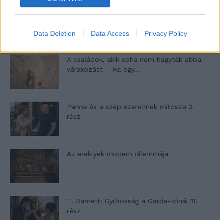
Egy ház, amely a tengerre és a fényre
nyílik – Villa...
Data Deletion
Data Access
Privacy Policy
A családok, akik soha nem hagyták abba
várakozást – Ha egy...
Panna és a szép szerelmek mítosza 2.
rész
Az ereklyék modern dilemmája
T. Barnett: Gyilkosság a Garda-tónál 11.
rész