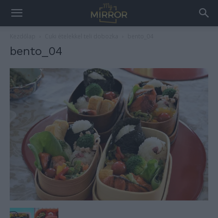
Kezdőlap
Cuki ételekkel teli dobozka
bento_04
bento_04