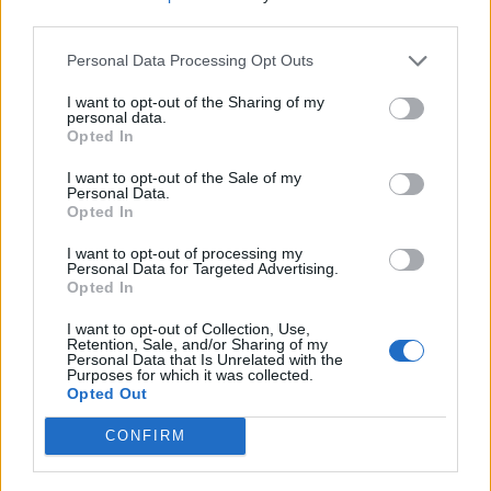
third parties.
Personal Data Processing Opt Outs
Máltai kaland 7.
I want to opt-out of the Sharing of my
personal data.
Opted In
I want to opt-out of the Sale of my
Personal Data.
10 tanács, ha jobban akarod érezni magad
Opted In
a hétköznapokban
I want to opt-out of processing my
Personal Data for Targeted Advertising.
Opted In
Egy ház, amely a tengerre és a fényre
I want to opt-out of Collection, Use,
nyílik – Villa...
Retention, Sale, and/or Sharing of my
Personal Data that Is Unrelated with the
Purposes for which it was collected.
Opted Out
A családok, akik soha nem hagyták abba
várakozást – Ha egy...
CONFIRM