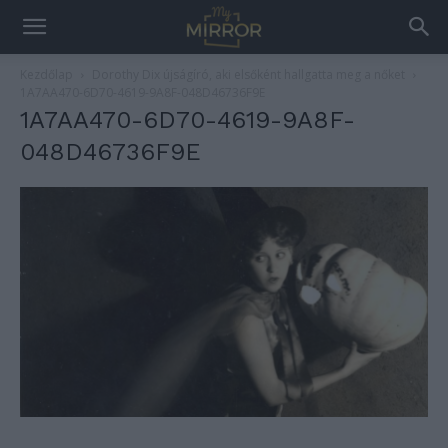
Kezdőlap
Dorothy Dix újságíró, aki elsőként hallgatta meg a nőket
1A7AA470-6D70-4619-9A8F-048D46736F9E
1A7AA470-6D70-4619-9A8F-
048D46736F9E