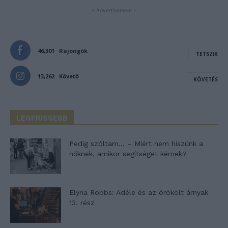
- Advertisement -
46,301
Rajongók
TETSZIK
13,262
Követő
KÖVETÉS
LEGFRISSEBB
Pedig szóltam… – Miért nem hiszünk a
nőknek, amikor segítséget kérnek?
Elyna Robbs: Adéle és az örökölt árnyak
13. rész