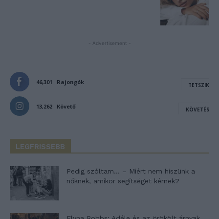
- Advertisement -
46,301
Rajongók
TETSZIK
13,262
Követő
KÖVETÉS
LEGFRISSEBB
Pedig szóltam… – Miért nem hiszünk a
nőknek, amikor segítséget kérnek?
Elyna Robbs: Adéle és az örökölt árnyak