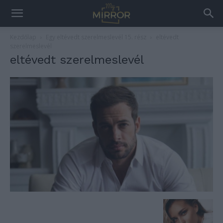
Kezdőlap
Egy eltévedt szerelmeslevél 15. rész
eltévedt
szerelmeslevél
eltévedt szerelmeslevél