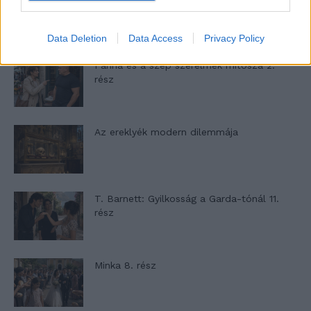
várakozást – Ha egy...
Data Deletion
Data Access
Privacy Policy
Panna és a szép szerelmek mítosza 2.
rész
Az ereklyék modern dilemmája
T. Barnett: Gyilkosság a Garda-tónál 11.
rész
Minka 8. rész