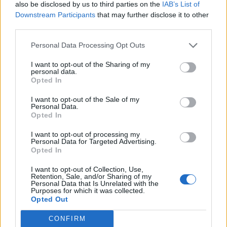
also be disclosed by us to third parties on the
IAB’s List of
Downstream Participants
that may further disclose it to other
third parties.
Minka 9. rész
Personal Data Processing Opt Outs
I want to opt-out of the Sharing of my
personal data.
Opted In
Máltai kaland 7.
I want to opt-out of the Sale of my
Personal Data.
Opted In
10 tanács, ha jobban akarod érezni magad
I want to opt-out of processing my
a hétköznapokban
Personal Data for Targeted Advertising.
Opted In
I want to opt-out of Collection, Use,
Retention, Sale, and/or Sharing of my
Egy ház, amely a tengerre és a fényre
Personal Data that Is Unrelated with the
nyílik – Villa...
Purposes for which it was collected.
Opted Out
CONFIRM
A családok, akik soha nem hagyták abba