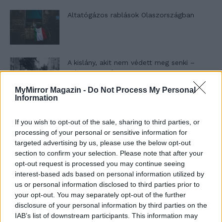
Altatógázos rablások Olaszországban
A kislány, akit nem védett meg senki –
Lyhanna története
MyMirror Magazin -
Do Not Process My Personal
Information
T. Barnett: Gyilkosság a Garda-tónál 12.
rész
If you wish to opt-out of the sale, sharing to third parties, or
processing of your personal or sensitive information for
targeted advertising by us, please use the below opt-out
section to confirm your selection. Please note that after your
T. szereti a fiatal lányokat 13. rész
opt-out request is processed you may continue seeing
interest-based ads based on personal information utilized by
us or personal information disclosed to third parties prior to
your opt-out. You may separately opt-out of the further
disclosure of your personal information by third parties on the
Minka 10. rész
IAB’s list of downstream participants. This information may