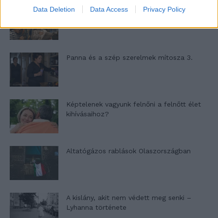
Data Deletion
Data Access
Privacy Policy
Nyár, nevetés, anekdoták
Panna és a szép szerelmek mítosza 3.
Képtelenek vagyunk felnőni a felnőtt élet
kihívásaihoz?
Altatógázos rablások Olaszországban
A kislány, akit nem védett meg senki –
Lyhanna története