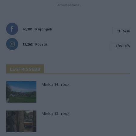
- Advertisement -
46,301
Rajongók
TETSZIK
13,262
Követő
KÖVETÉS
LEGFRISSEBB
Minka 14. rész
Minka 13. rész