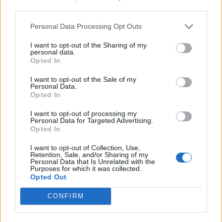
nőknek, amikor segítséget kérnek?
third parties.
Personal Data Processing Opt Outs
A legidegesítőbb kifejezések laza
I want to opt-out of the Sharing of my
personal data.
gyűjteménye
Opted In
I want to opt-out of the Sale of my
Personal Data.
Elyna Robbs: Adéle és az örökölt árnyak
Opted In
13. rész
I want to opt-out of processing my
Personal Data for Targeted Advertising.
Opted In
Woody Allen megosztó zsenialitása
I want to opt-out of Collection, Use,
Retention, Sale, and/or Sharing of my
Personal Data that Is Unrelated with the
Purposes for which it was collected.
Opted Out
A világ legismertebb ruhái
CONFIRM