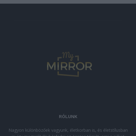
RÓLUNK
Nagyon különbözőek vagyunk, életkorban is, és életstílusban