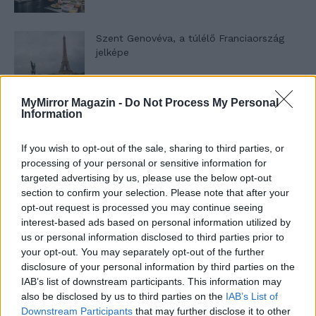
Szent Genovéva, a túlélő Franciaország
jelképe
MyMirror Magazin -
Do Not Process My Personal
Minka 12. rész
Information
If you wish to opt-out of the sale, sharing to third parties, or
processing of your personal or sensitive information for
Minka 11. rész
targeted advertising by us, please use the below opt-out
section to confirm your selection. Please note that after your
opt-out request is processed you may continue seeing
interest-based ads based on personal information utilized by
us or personal information disclosed to third parties prior to
T. szereti a fiatal lányokat 14. rész
your opt-out. You may separately opt-out of the further
disclosure of your personal information by third parties on the
IAB’s list of downstream participants. This information may
also be disclosed by us to third parties on the
IAB’s List of
Pedig szóltam… – Miért nem hiszünk a
Downstream Participants
that may further disclose it to other