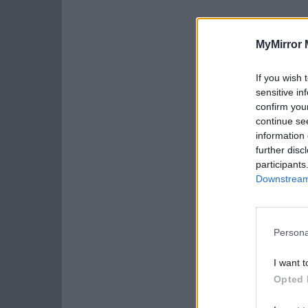
MyMirror 
If you wish 
sensitive in
confirm you
continue se
information 
further disc
participants
Downstream 
Persona
I want t
Opted 