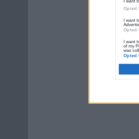
I want t
Opted 
I want 
Advertis
Opted 
I want t
of my P
was col
Opted 