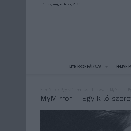
péntek, augusztus 7, 2026
MYMIRROR PÁLYÁZAT
FEMME F
Kezdőlap
Egy kiló szeretet – 14. rész
MyMirror - Eg
MyMirror – Egy kiló szere