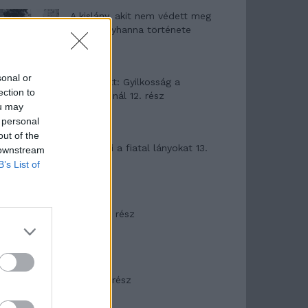
A kislány, akit nem védett meg
senki – Lyhanna története
sonal or
T. Barnett: Gyilkosság a
ection to
Garda-tónál 12. rész
ou may
 personal
out of the
T. szereti a fiatal lányokat 13.
 downstream
rész
B’s List of
Minka 10. rész
Minka 9. rész