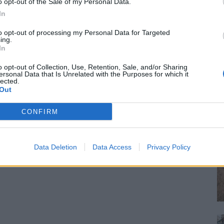
o opt-out of the Sale of my Personal Data.
In
to opt-out of processing my Personal Data for Targeted
ing.
In
o opt-out of Collection, Use, Retention, Sale, and/or Sharing
ersonal Data that Is Unrelated with the Purposes for which it
lected.
Out
CONFIRM
Data Deletion
Data Access
Privacy Policy