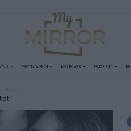
ATALE
PRETTY WOMAN
MAN POWER
FRUZSIFITT
KU
MyMirror
y kiló szeretet
tet
Magazin