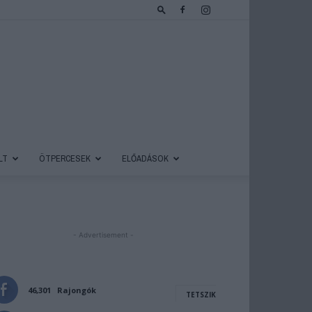
LT
ÖTPERCESEK
ELŐADÁSOK
- Advertisement -
46,301
Rajongók
TETSZIK