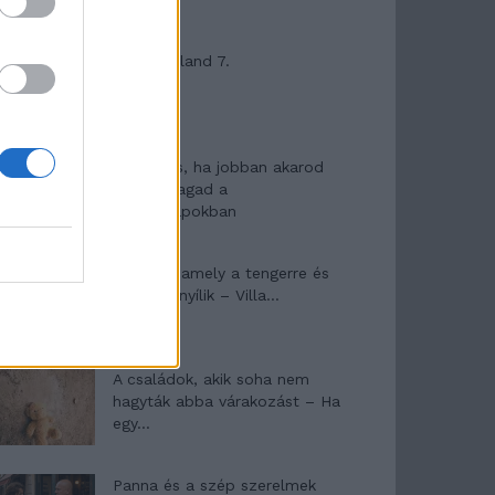
Máltai kaland 7.
10 tanács, ha jobban akarod
érezni magad a
hétköznapokban
Egy ház, amely a tengerre és
a fényre nyílik – Villa...
A családok, akik soha nem
hagyták abba várakozást – Ha
egy...
Panna és a szép szerelmek