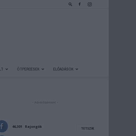
LT
ÖTPERCESEK
ELŐADÁSOK
- Advertisement -
46,301
Rajongók
TETSZIK