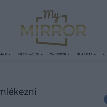
ATALE
PRETTY WOMAN
MAN POWER
FRUZSIFITT
KU
MyMirror
mlékezni
Magazin