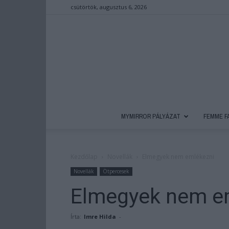
csütörtök, augusztus 6, 2026
MYMIRROR PÁLYÁZAT
FEMME F
Kezdőlap
Novellák
Elmegyek nem emlékezni
Novellák
Ötpercesek
Elmegyek nem e
Írta:
Imre Hilda
-