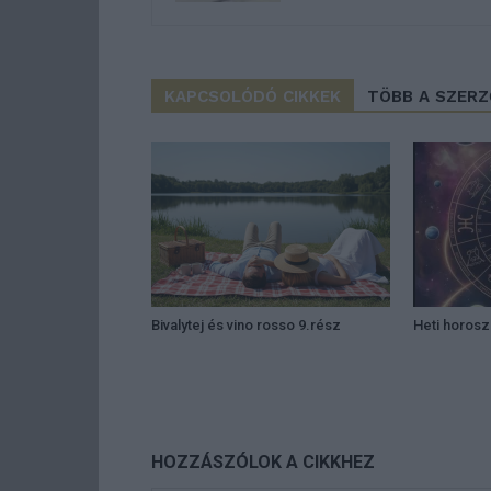
KAPCSOLÓDÓ CIKKEK
TÖBB A SZER
Bivalytej és vino rosso 9.rész
Heti horos
HOZZÁSZÓLOK A CIKKHEZ