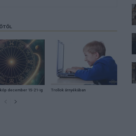
ZŐTŐL
zkóp december 15-21-ig
Trollok árnyékában