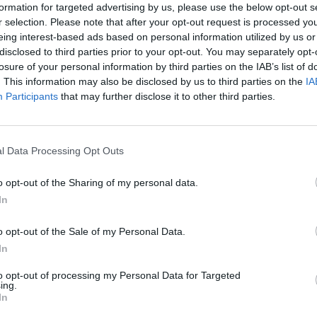
formation for targeted advertising by us, please use the below opt-out s
r selection. Please note that after your opt-out request is processed y
eing interest-based ads based on personal information utilized by us or
tok versenyt futnak fejemben.
Mert benne vagy
disclosed to third parties prior to your opt-out. You may separately opt-
násom a neved ritmusát visszhangozza.
Jól tudom,
losure of your personal information by third parties on the IAB’s list of
l és egy a fájdalom is, amit maga után hagyott. De
. This information may also be disclosed by us to third parties on the
IA
Participants
that may further disclose it to other third parties.
. Mintha nem sejtettem volna, hogy te velem maradsz.
l Data Processing Opt Outs
o opt-out of the Sharing of my personal data.
 szoknyámról, és elhitetem magammal, lesz majd jobb
In
ek eresztem szomorú álmaim és megvárom, hogy
o opt-out of the Sale of my Personal Data.
In
ek emlékeiden túli néma vár, melynek falát nem
to opt-out of processing my Personal Data for Targeted
tenyerem, és engedem, hogy a homok lassan kiperegjen
ing.
In