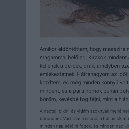
Amikor eldöntöttem, hogy messzire 
magammal belőled. Kirakok mindent 
kellenek a percek, órák, amelyben sz
emlékeztetnek. Hátrahagyom az időt, 
kezdtem, és még minden könnyű volt
mindent, és a parti homok puhán bet
bőröm, kevésbé fog fájni, mint a hián
A naptej, bikini és vidám szoknyák mellé n
bőröndöm. Várt rám a csend, a hullámok mor
minden nap sétálni fogok, és minden nap k