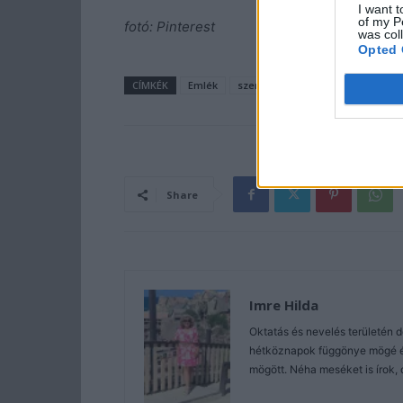
I want t
of my P
fotó: Pinterest
was col
Opted 
CÍMKÉK
Emlék
szerelem
Share
Imre Hilda
Oktatás és nevelés területén 
hétköznapok függönye mögé és 
mögött. Néha meséket is írok, 