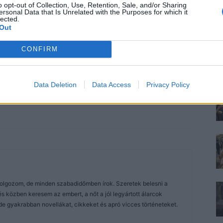
o opt-out of Collection, Use, Retention, Sale, and/or Sharing
ersonal Data that Is Unrelated with the Purposes for which it
lected.
Out
CONFIRM
Data Deletion
Data Access
Privacy Policy
dolgozom, de minden szabadidőmben írok. Szeretek belesni a
közben keresem az embert, a nőt a jól legyártott álarcok
de gyakrabban novellákat, cikkeket és apró vicces történeteket.