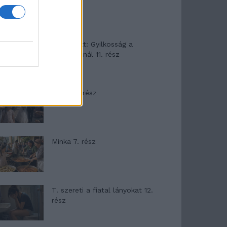
T. Barnett: Gyilkosság a
Garda-tónál 11. rész
Minka 8. rész
Minka 7. rész
T. szereti a fiatal lányokat 12.
rész