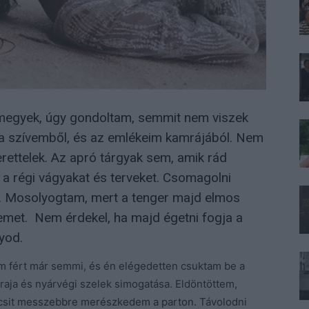
megyek, úgy gondoltam, semmit nem viszek
a szívemből, és az emlékeim kamrájából. Nem
erettelek. Az apró tárgyak sem, amik rád
a régi vágyakat és terveket. Csomagolni
. Mosolyogtam, mert a tenger majd elmos
emet. Nem érdekel, ha majd égetni fogja a
yod.
em fért már semmi, és én elégedetten csuktam be a
aja és nyárvégi szelek simogatása. Eldöntöttem,
icsit messzebbre merészkedem a parton. Távolodni